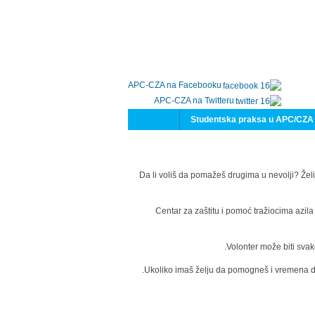
APC-CZA na Facebooku
APC-CZA na Twitteru
Studentska praksa u APC/CZA
Da li voliš da pomažeš drugima u nevolji? Želi
Centar za zaštitu i pomoć tražiocima azil
Volonter može biti svak
Ukoliko imaš želju da pomogneš i vremena da