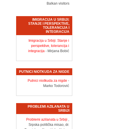
Balkan visitors
IMIGRACIJA U SRBIJI:
STANJE I PERSPEKTIVE,
TOLERANCIJA I
INTEGRACIJA
Imigracija u Srbiji: Stanje i
perspektive, tolerancija i
integracija
- Mirjana Bobić
PUTNICI NIOTKUDA ZA NIGDE
Putnici niotkuda za nigde
-
Marko Todorović
PROBLEMI AZILANATA U
SRBIJI
Problemi azilanata u Srbiji
,
Srpska politička misao, dr.