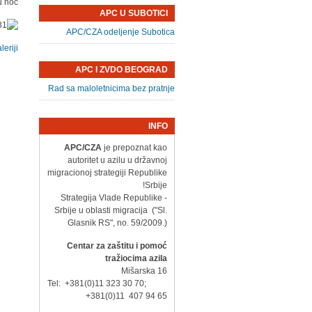
 noć.
APC U SUBOTICI
APC/CZA odeljenje Subotica
riji.
APC I ZVDO BEOGRAD
Rad sa maloletnicima bez pratnje
INFO
APC/CZA
je prepoznat kao
autoritet u azilu u državnoj
migracionoj strategiji Republike
Srbije!
- Strategija Vlade Republike
Srbije u oblasti migracija ("Sl.
Glasnik RS", no. 59/2009.)
Centar za zaštitu i pomoć
tražiocima azila
Mišarska 16
Tel: +381(0)11 323 30 70;
+381(0)11 407 94 65