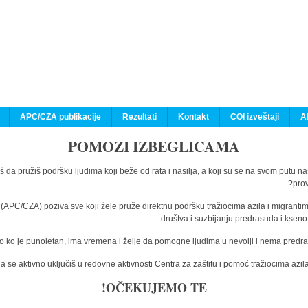
APC/CZA publikacije
Rezultati
Kontakt
COI izveštaji
A
POMOZI IZBEGLICAMA
š da pružiš podršku ljudima koji beže od rata i nasilja, a koji su se na svom putu n
prov
a (APC/CZA) poziva sve koji žele pruže direktnu podršku tražiocima azila i migranti
društva i suzbijanju predrasuda i kseno
o ko je punoletan, ima vremena i želje da pomogne ljudima u nevolji i nema predras
 se aktivno uključiš u redovne aktivnosti Centra za zaštitu i pomoć tražiocima az
OČEKUJEMO TE!