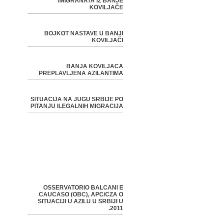
IMIGRANATA IZ BANJE
KOVILJAČE
BOJKOT NASTAVE U BANJI
KOVILJAČI
BANJA KOVILJACA
PREPLAVLJENA AZILANTIMA
SITUACIJA NA JUGU SRBIJE PO
PITANJU ILEGALNIH MIGRACIJA
OSSERVATORIO BALCANI E
CAUCASO (OBC), APC/CZA O
SITUACIJI U AZILU U SRBIJI U
2011.