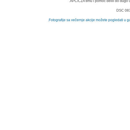
APC/CZA timu i pomoć delili do dugo u
Fotografije sa večernje akcije možete pogledati u gale