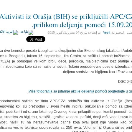
Aktivisti iz Orašja (BIH) se priključili APC/
prilikom deljenja pomoći 15.09.20
صيل
المجموعة:
Vesti
تم إنشاءه بتاريخ
04 تشرين1/أكتوير 2015
ku dve terenske posete izbeglicama okupljenim oko Ekonomskog fakulteta i Auto
ice u Beogradu, tokom 15. septembra, tim Centra za zaštitu i pomoć tražiocima 
/CZA) je pomogao velikom broju dece, porodica, maloletnicima bez pratnje 
im izbeglicama koje su se našle u nevolji. Tokom prepodnevne posete, izbeglica
deljena sredstva za higijenu kao i Fruvita so
Više fotografija sa jutarnje akcije deljenja pomoći pogledajte u gal
podnevnim satima se timu APC/CZA pridružio tim aktivista iz Orašja (Bo
egovina) koji su prethodno u svom mestu inicirali prikupljanje pomoći za izbeg
visti, podržani i od strane lokalnog Crvenog krsta, prikupili su pun kombi pomoći - ć
a, sredstva za higijenu, slatkiši i igračke za decu, peškiri, donji veš, voda i suva h
lost, naišli su na nerazumevanje carine koja ovaj gest nije videla kao 
glicama već je aktiviste oporezovala sa 250 evra. Volonteri iz Orašja su se pridr