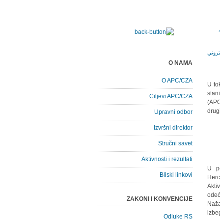
O NAMA
O APC/CZA
U to
stan
Ciljevi APC/CZA
(APC
drug
Upravni odbor
Izvršni direktor
Stručni savet
Aktivnosti i rezultati
U po
Bliski linkovi
Herc
Akti
odeć
ZAKONI I KONVENCIJE
Naža
izbe
Odluke RS