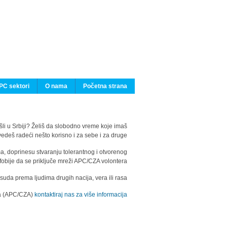
PC sektori
O nama
Početna strana
ašli u Srbiji? Želiš da slobodno vreme koje imaš
edeš radeći nešto korisno i za sebe i za druge?
ma, doprinesu stvaranju tolerantnog i otvorenog
fobije da se priključe mreži APC/CZA volontera.
uda prema ljudima drugih nacija, vera ili rasa.
ila (APC/CZA)
kontaktiraj nas za više informacija.