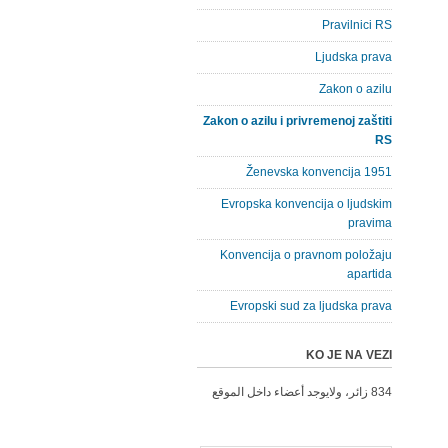
Pravilnici RS
Ljudska prava
Zakon o azilu
Zakon o azilu i privremenoj zaštiti
RS
Ženevska konvencija 1951
Evropska konvencija o ljudskim
pravima
Konvencija o pravnom položaju
apartida
Evropski sud za ljudska prava
KO JE NA VEZI
834 زائر، ولايوجد أعضاء داخل الموقع