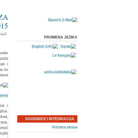
CZA
15.
التفا
PROMENA JEZIKA
buske
azila
kao i
ma su
kovi.
eriji.
sna i
lice.
ebad,
RADIONICE I INTEGRACIJA
rana.
Početna strana
pomoć
užili