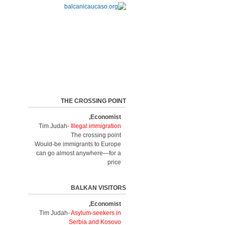
THE CROSSING POINT
Economist,
Tim Judah-
Illegal immigration
The crossing point
Would-be immigrants to Europe
can go almost anywhere—for a
price
BALKAN VISITORS
Economist,
Tim Judah-
Asylum-seekers in
Serbia and Kosovo