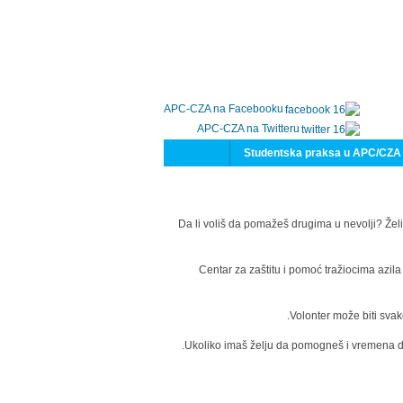
APC-CZA na Facebooku
APC-CZA na Twitteru
Studentska praksa u APC/CZA
Da li voliš da pomažeš drugima u nevolji? Želi
Centar za zaštitu i pomoć tražiocima azil
Volonter može biti svak
Ukoliko imaš želju da pomogneš i vremena da