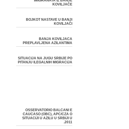
IMIGRANATA IZ BANJE
KOVILJAČE
BOJKOT NASTAVE U BANJI
KOVILJAČI
BANJA KOVILJACA
PREPLAVLJENA AZILANTIMA
SITUACIJA NA JUGU SRBIJE PO
PITANJU ILEGALNIH MIGRACIJA
OSSERVATORIO BALCANI E
CAUCASO (OBC), APC/CZA O
SITUACIJI U AZILU U SRBIJI U
2011.