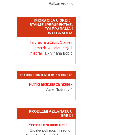
Balkan visitors
IMIGRACIJA U SRBIJI:
STANJE I PERSPEKTIVE,
TOLERANCIJA I
INTEGRACIJA
Imigracija u Srbiji: Stanje i
perspektive, tolerancija i
integracija
- Mirjana Bobić
PUTNICI NIOTKUDA ZA NIGDE
Putnici niotkuda za nigde
-
Marko Todorović
PROBLEMI AZILANATA U
SRBIJI
Problemi azilanata u Srbiji
,
Srpska politička misao, dr.