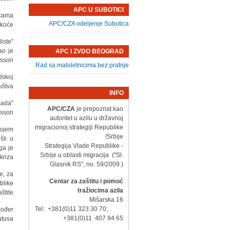
APC U SUBOTICI
icama
APC/CZA odeljenje Subotica
koće.
iste
ao je
APC I ZVDO BEOGRAD
sson.
Rad sa maloletnicima bez pratnje
dskoj
štva.
INFO
sada
APC/CZA
je prepoznat kao
sson.
autoritet u azilu u državnoj
migracionoj strategiji Republike
kojem
Srbije!
šli u
- Strategija Vlade Republike
ga je
Srbije u oblasti migracija ("Sl.
riza.
Glasnik RS", no. 59/2009.)
je, za
Centar za zaštitu i pomoć
blike
tražiocima azila
štite.
Mišarska 16
Tel: +381(0)11 323 30 70;
kođer
+381(0)11 407 94 65
tusa.