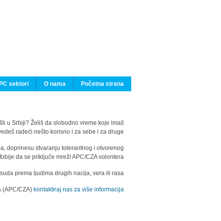
PC sektori
O nama
Početna strana
ašli u Srbiji? Želiš da slobodno vreme koje imaš
edeš radeći nešto korisno i za sebe i za druge?
ma, doprinesu stvaranju tolerantnog i otvorenog
fobije da se priključe mreži APC/CZA volontera.
uda prema ljudima drugih nacija, vera ili rasa.
ila (APC/CZA)
kontaktiraj nas za više informacija.