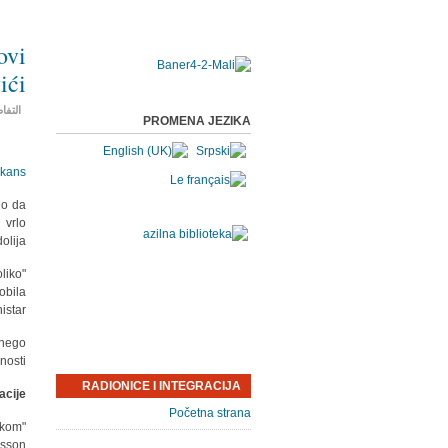
ovi
ići
التفا
PROMENA JEZIKA
lkans
io da
 vrlo
olija.
oliko
obila
istar.
 nego
osti.
RADIONICE I INTEGRACIJA
acije
Početna strana
okom
sson.