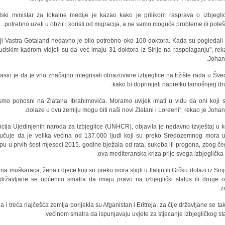
ski ministar za lokalne medije je kazao kako je prilikom rasprava o izbjegl
potrebno uzeti u obzir i koristi od migracija, a ne samo moguće probleme ili poteš
iji Vastra Gotaland nedavno je bilo potrebno oko 100 doktora. Kada su pogledali l
judskim kadrom vidjeli su da već imaju 31 doktora iz Sirije na raspolaganju", rek
Johan
asio je da je vrlo značajno integrisati obrazovane izbjeglice na tržište rada u Šve
kako bi doprinijeli napretku tamošnjeg dru
 smo ponosni na Zlatana Ibrahimovića. Moramo uvijek imati u vidu da oni koji 
dolaze u ovu zemlju mogu biti naši novi Zlatani i Loreeni", rekao je Johan
cija Ujedinjenih naroda za izbjeglice (UNHCR), objavila je nedavno izvještaj u 
jučuje da je velika većina od 137.000 ljudi koji su preko Sredozemnog mora u
pu u prvih šest mjeseci 2015. godine bježala od rata, sukoba ili progona, zbog če
ova mediteranska kriza prije svega izbjeglička k
na muškaraca, žena i djece koji su preko mora stigli u Italiju ili Grčku dolazi iz Siri
 državljane se općenito smatra da imaju pravo na izbjeglički status ili druge o
za
a i treća najčešća zemlja porijekla su Afganistan i Eritreja, za čije državljane se ta
većinom smatra da ispunjavaju uvjete za stjecanje izbjegličkog sta