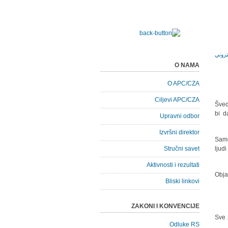
O NAMA
O APC/CZA
Ciljevi APC/CZA
Šved
bi d
Upravni odbor
Izvršni direktor
"Sam
Stručni savet
ljud
Aktivnosti i rezultati
Obja
Bliski linkovi
ZAKONI I KONVENCIJE
"Sve
Odluke RS