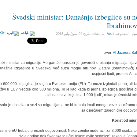
Švedski ministar: Današnje izbeglice su n
Ibrahimov
صيل
المجموعة:
Vesti
تم إنشاءه بتاريخ
04 تموز/يوليو 2015
Izvor:
Al Jazeera Ba
ski ministar za migracije Morgan Johansson je govoreći o pitanju migracija izjav
anašnje izbjeglice u Švedskoj već sutra mogle biti novi Zlatani (Ibrahimovići) i
uspješni ljudi, prenosi Anad
o 600.000 izbjeglica je stiglo u Evropsku uniju (EU). To može izgledati puno, ali k
i živi u EU? Negdje oko 500 miliona. To je kao kada bi jedna izbjeglica godišnje d
azil na ostrvu koje ima 1.000 ljudi", rekao je švedski min
snio je da kriza u vezi sa migracijama ne bi trebala imati mnogo veze sa ciframa
sa osjećajem zajedničke odgovorn
Korist od migr
 zemlje EU trebaju preuzeti odgovornost. Neke zemlje nude azil za 3.000 osoba t
dvije godine dok Švedska to učini tokom dvije sedmice", rekao je Johan