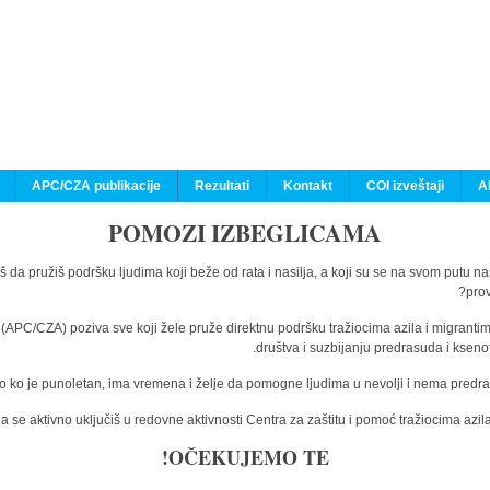
APC/CZA publikacije
Rezultati
Kontakt
COI izveštaji
A
POMOZI IZBEGLICAMA
š da pružiš podršku ljudima koji beže od rata i nasilja, a koji su se na svom putu n
prov
a (APC/CZA) poziva sve koji žele pruže direktnu podršku tražiocima azila i migranti
društva i suzbijanju predrasuda i kseno
o ko je punoletan, ima vremena i želje da pomogne ljudima u nevolji i nema predras
 se aktivno uključiš u redovne aktivnosti Centra za zaštitu i pomoć tražiocima az
OČEKUJEMO TE!