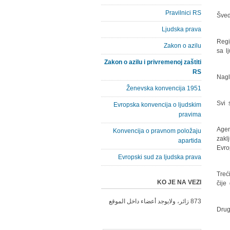
Pravilnici RS
Šved
Ljudska prava
"Reg
Zakon o azilu
sa l
Zakon o azilu i privremenoj zaštiti
RS
Nagl
Ženevska konvencija 1951
"Svi
Evropska konvencija o ljudskim
pravima
Agen
Konvencija o pravnom položaju
zakl
apartida
Evro
Evropski sud za ljudska prava
Treći
KO JE NA VEZI
čije
873 زائر، ولايوجد أعضاء داخل الموقع
Drug