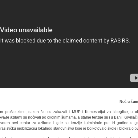
Noć u šu
m prošle zime, nakon što su zakazali i MUP i Komesarijat za izbeglice, u ok
vađe azilanti su noćivali po okolnim šumama, a stalne tenzije su i u Banji Koviljači
tvoren prvi centar za azilante i gde su tenzije kulminirale pre tri godine u g
rasističku mobilizaciju lokalnog stanovništva koje je bojkotovalo škole i blokiralo pu