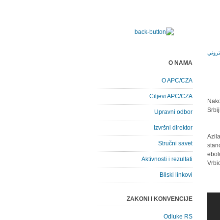
O NAMA
O APC/CZA
Ciljevi APC/CZA
Nako
Srbi
Upravni odbor
Izvršni direktor
Azil
Stručni savet
stan
ebol
Aktivnosti i rezultati
Vrbi
Bliski linkovi
ZAKONI I KONVENCIJE
Odluke RS