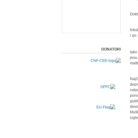
Dokt
"Ink
i po
DONATORI
Iako
jesu
malt
"Naj
depr
ostav
poro
gubi
devo
Mušk
izgl