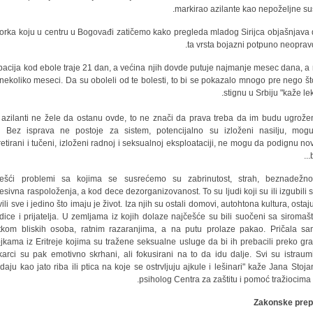
markirao azilante kao nepoželjne su
orka koju u centru u Bogovađi zatičemo kako pregleda mladog Sirijca objašnjava 
ta vrsta bojazni potpuno neoprav
ubacija kod ebole traje 21 dan, a većina njih dovde putuje najmanje mesec dana, a 
 nekoliko meseci. Da su oboleli od te bolesti, to bi se pokazalo mnogo pre nego št
stignu u Srbiju "kaže lek
 azilanti ne žele da ostanu ovde, to ne znači da prava treba da im budu ugrože
. Bez isprava ne postoje za sistem, potencijalno su izloženi nasilju, mogu
retirani i tučeni, izloženi radnoj i seksualnoj eksploataciji, ne mogu da podignu no
b
češći problemi sa kojima se susrećemo su zabrinutost, strah, beznadežno
esivna raspoloženja, a kod dece dezorganizovanost. To su ljudi koji su ili izgubili sv
ili sve i jedino što imaju je život. Iza njih su ostali domovi, autohtona kultura, osta
dice i prijatelja. U zemljama iz kojih dolaze najčešće su bili suočeni sa siromaš
tkom bliskih osoba, ratnim razaranjima, a na putu prolaze pakao. Pričala s
jkama iz Eritreje kojima su tražene seksualne usluge da bi ih prebacili preko gra
arci su pak emotivno skrhani, ali fokusirani na to da idu dalje. Svi su istraumi
edaju kao jato riba ili ptica na koje se ostrvljuju ajkule i lešinari" kaže Jana Stoja
.
psiholog Centra za zaštitu i pomoć tražiocima 
Zakonske prep