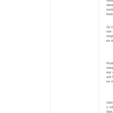
"Naš
ster
neob
Kada 
Za r
ove 
mogu
pa s
"Pos
manj
koji
azil
ne m
Osim
o in
žele