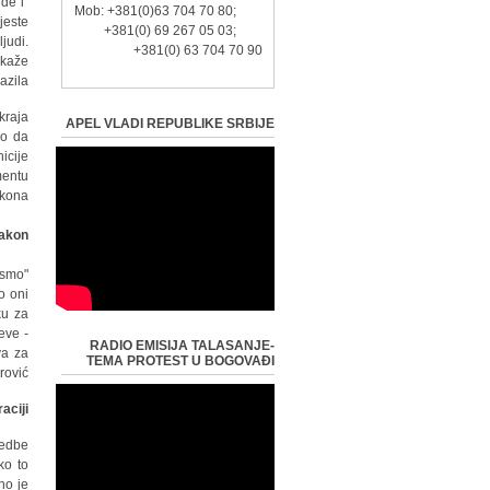
de i
Mob: +381(0)63 704 70 80;
jeste
+381(0) 69 267 05 03;
judi.
+381(0) 63 704 70 90
" kaže
zila.
kraja
APEL VLADI REPUBLIKE SRBIJE
ko da
icije
mentu
kona.
zakon
ismo
o oni
ku za
eve -
RADIO EMISIJA TALASANJE-
va za
TEMA PROTEST U BOGOVAĐI
ović.
aciji
redbe
ko to
no je