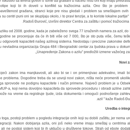
e iskustvo sa terena govori o tome da građani u načelu nisu oni koji imaju predrasu
eotipe koji bi ih doveli u konflikt sa tražiocima azila. Ono što je problem 
aveštenost građana, stranci koje pre nisu gledali i problem sa smeštajem ovih l
su centri puni oni se skupljaju okolo, i to pravi tenzije, a to koriste lokalne partije
Radoš Đurović, izvršni direktor Centra za zaštitu i pomoć tražiocima a
azliku od 2008. godine, kada je zabeleženo svega 77 izraženih namera za azil, do 
godine se procenjuje da će ih biti više od 7 000, što je sto puta više, čemu teš
 odgovoriti kapaciteti našeg azilnog sistema. Nedostaju i precizne zakonske defin
u nevladina organizacija Grupa 484 i Beogradski centar za ljudska prava u doku
„Unapređenje Zakona o azilu" predložili izmene važećeg za
Novi 
tojeći zakon ima manjkavosti, ali ako bi se i on primenjivao adekvatno, imali b
e problema. Dogodine treba da se usvoji novi zakon, ništa neće promeniti ukolik
 ga sprovode ne podignu kapacitete i način primene. Najveći problem je u Odse
 MUP-a, koji nema dovoljno kapaciteta da sprovede proceduru i obradi azilne zaht
ože na vreme da registruje ljude, izda dokumenta i omogući podnošenje zahte
azil " kaže Radoš Đur
Uredba o integr
 toga, postoji problem u pogledu integracije onih koji su dobili zaštitu, jer nema u
tegraciji. Nakon dobijanja azila, oni još neko vreme imaju smeštaj u centrima a
, ali ne postoji sistem koji bi ih uključio u društvene tokove. Strah od ebole dodat