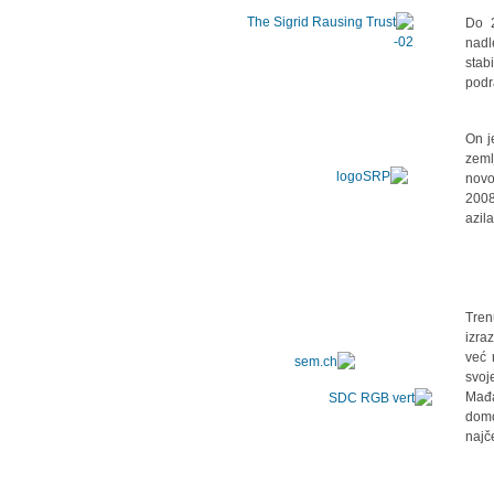
Do 2
nadl
stab
podr
On j
zeml
novo
2008
azil
"Tre
izra
već 
svoj
Mađa
domo
najč