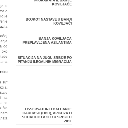
IMIGRANATA IZ BANJE
KOVILJAČE
 je u
ume o
To je
BOJKOT NASTAVE U BANJI
đenje
KOVILJAČI
azila.
našoj
BANJA KOVILJACA
janje
PREPLAVLJENA AZILANTIMA
la od
n oko
vlade
SITUACIJA NA JUGU SRBIJE PO
jama.
PITANJU ILEGALNIH MIGRACIJA
arsku
i su
zila,
štaju
ci sa
da se
a što
OSSERVATORIO BALCANI E
o nam
CAUCASO (OBC), APC/CZA O
SITUACIJI U AZILU U SRBIJI U
nata.
2011.