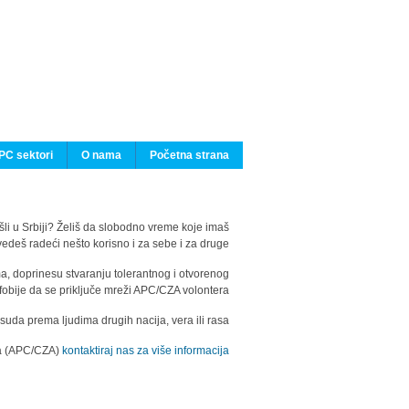
PC sektori
O nama
Početna strana
ašli u Srbiji? Želiš da slobodno vreme koje imaš
edeš radeći nešto korisno i za sebe i za druge?
ma, doprinesu stvaranju tolerantnog i otvorenog
fobije da se priključe mreži APC/CZA volontera.
uda prema ljudima drugih nacija, vera ili rasa.
ila (APC/CZA)
kontaktiraj nas za više informacija.