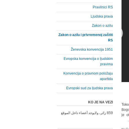
Pravilnici RS
Ljudska prava
Zakon o azilu
Zakon o azilu i privremenoj zaštiti
RS
Ženevska konvencija 1951
Evropska konvencija o ljudskim
pravima
Konvencija o pravnom položaju
apartida
Evropski sud za ljudska prava
KO JE NA VEZI
Toko
Bogo
859 زائر، ولايوجد أعضاء داخل الموقع
je o