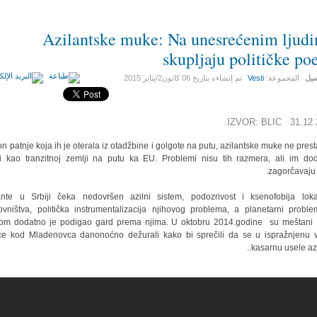
Azilantske muke: Na unesrećenim ljud
skupljaju političke po
صيل
المجموعة:
Vesti
تم إنشاءه بتاريخ
06 كانون2/يناير 2015
IZVOR: BLIC 31.12.2
n patnje koja ih je oterala iz otadžbine i golgote na putu, azilantske muke ne prest
ji kao tranzitnoj zemlji na putu ka EU. Problemi nisu tih razmera, ali im do
zagorčavaju ž
ante u Srbiji čeka nedovršen azilni sistem, podozrivost i ksenofobija lok
ovništva, politička instrumentalizacija njihovog problema, a planetarni probl
om dodatno je podigao gard prema njima. U oktobru 2014.godine su meštani
ce kod Mladenovca danonoćno dežurali kako bi sprečili da se u ispražnjenu 
kasarnu usele azil