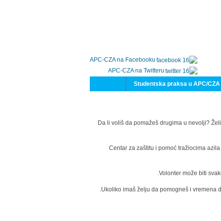
APC-CZA na Facebooku
APC-CZA na Twitteru
Studentska praksa u APC/CZA
Da li voliš da pomažeš drugima u nevolji? Želi
Centar za zaštitu i pomoć tražiocima azil
Volonter može biti svak
Ukoliko imaš želju da pomogneš i vremena da