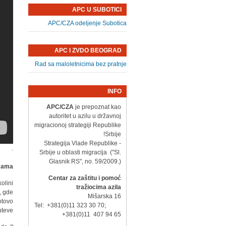
APC U SUBOTICI
APC/CZA odeljenje Subotica
APC I ZVDO BEOGRAD
Rad sa maloletnicima bez pratnje
INFO
APC/CZA
je prepoznat kao
autoritet u azilu u državnoj
migracionoj strategiji Republike
Srbije!
- Strategija Vlade Republike
.
Srbije u oblasti migracija ("Sl.
Glasnik RS", no. 59/2009.)
mama
Centar za zaštitu i pomoć
olini
tražiocima azila
, gde
Mišarska 16
otovo
Tel: +381(0)11 323 30 70;
teve.
+381(0)11 407 94 65