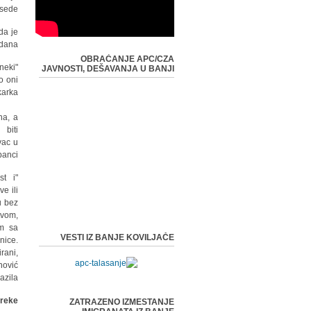
sede.
da je
dana.
OBRAĆANJE APC/CZA
neki
JAVNOSTI, DEŠAVANJA U BANJI
o oni
arka.
na, a
 biti
vac u
anci...
st i
e ili
ju bez
tvom,
am sa
VESTI IZ BANJE KOVILJAČE
nice.
rani,
nović
azila
reke
ZATRAZENO IZMESTANJE