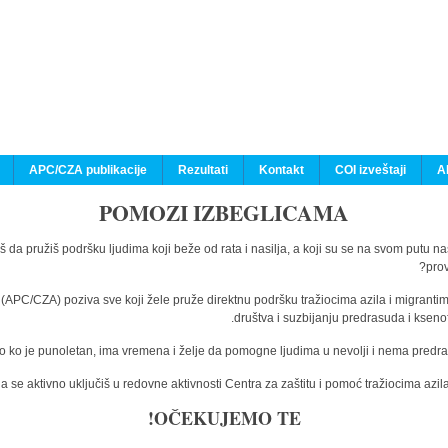
APC/CZA publikacije
Rezultati
Kontakt
COI izveštaji
A
POMOZI IZBEGLICAMA
š da pružiš podršku ljudima koji beže od rata i nasilja, a koji su se na svom putu n
prov
a (APC/CZA) poziva sve koji žele pruže direktnu podršku tražiocima azila i migranti
društva i suzbijanju predrasuda i kseno
o ko je punoletan, ima vremena i želje da pomogne ljudima u nevolji i nema predras
 se aktivno uključiš u redovne aktivnosti Centra za zaštitu i pomoć tražiocima az
OČEKUJEMO TE!