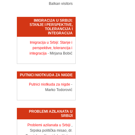
Balkan visitors
IMIGRACIJA U SRBIJI:
STANJE I PERSPEKTIVE,
TOLERANCIJA I
INTEGRACIJA
Imigracija u Srbiji: Stanje i
perspektive, tolerancija i
integracija
- Mirjana Bobić
PUTNICI NIOTKUDA ZA NIGDE
Putnici niotkuda za nigde
-
Marko Todorović
PROBLEMI AZILANATA U
SRBIJI
Problemi azilanata u Srbiji
,
Srpska politička misao, dr.