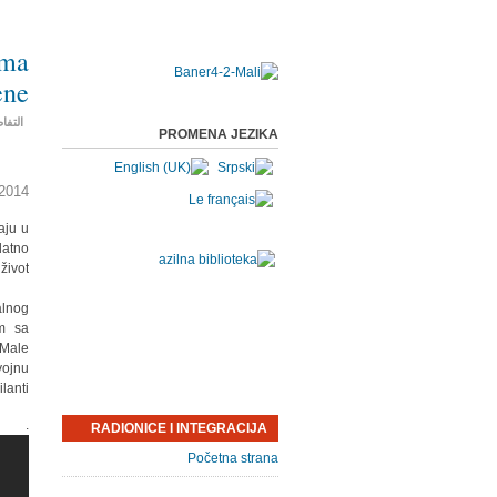
ima
ene
التفا
PROMENA JEZIKA
014.
aju u
datno
ivot.
alnog
em sa
 Male
vojnu
anti..
.
RADIONICE I INTEGRACIJA
Početna strana