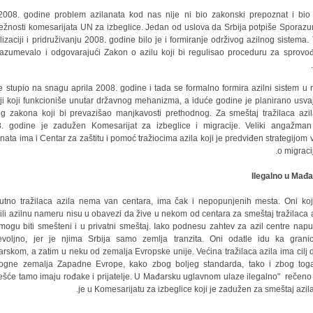
008. godine problem azilanata kod nas nije ni bio zakonski prepoznat i bio
ežnosti komesarijata UN za izbeglice. Jedan od uslova da Srbija potpiše Sporaz
ilizaciji i pridruživanju 2008. godine bilo je i formiranje održivog azilnog sistema. 
azumevalo i odgovarajući Zakon o azilu koji bi regulisao proceduru za sprovo
e stupio na snagu aprila 2008. godine i tada se formalno formira azilni sistem u 
ji koji funkcioniše unutar državnog mehanizma, a iduće godine je planirano usva
g zakona koji bi prevazišao manjkavosti prethodnog. Za smeštaj tražilaca azi
. godine je zadužen Komesarijat za izbeglice i migracije. Veliki angažma
anata ima i Centar za zaštitu i pomoć tražiocima azila koji je predviđen strategijom 
o migraci
Ilegalno u Mađ
nutno tražilaca azila nema van centara, ima čak i nepopunjenih mesta. Oni koj
zili azilnu nameru nisu u obavezi da žive u nekom od centara za smeštaj tražilaca a
mogu biti smešteni i u privatni smeštaj. Iako podnesu zahtev za azil centre napu
evoljno, jer je njima Srbija samo zemlja tranzita. Oni odatle idu ka grani
rskom, a zatim u neku od zemalja Evropske unije. Većina tražilaca azila ima cilj 
gne zemalja Zapadne Evrope, kako zbog boljeg standarda, tako i zbog tog
ešće tamo imaju rođake i prijatelje. U Mađarsku uglavnom ulaze ilegalno" rečen
je u Komesarijatu za izbeglice koji je zadužen za smeštaj azila