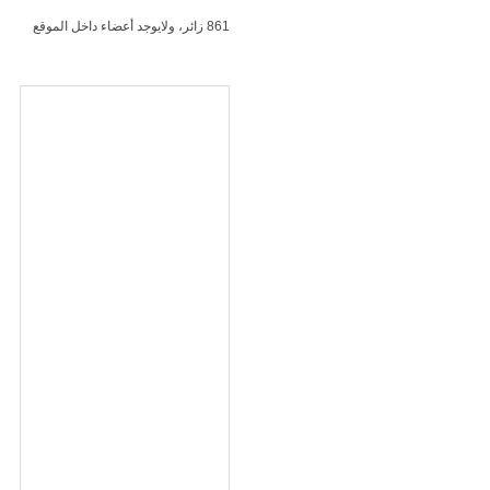
861 زائر، ولايوجد أعضاء داخل الموقع