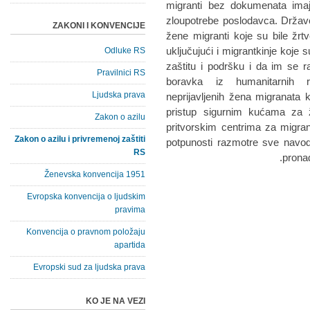
migranti bez dokumenata ima
zloupotrebe poslodavca. Države
ZAKONI I KONVENCIJE
žene migranti koje su bile žrtv
uključujući i migrantkinje koje su
Odluke RS
zaštitu i podršku i da im se ra
Pravilnici RS
boravka iz humanitarnih r
Ljudska prava
neprijavljenih žena migranata ko
pristup sigurnim kućama za 
Zakon o azilu
pritvorskim centrima za migra
Zakon o azilu i privremenoj zaštiti
potpunosti razmotre sve navodn
RS
pronađ
Ženevska konvencija 1951
Evropska konvencija o ljudskim
pravima
Konvencija o pravnom položaju
apartida
Evropski sud za ljudska prava
KO JE NA VEZI