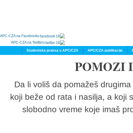
APC-CZA na Facebooku
APC-CZA na Twitteru
Studentska praksa u APC/CZA
APC/CZA publikacije
POMOZI 
Da li voliš da pomažeš drugima 
koji beže od rata i nasilja, a koji
slobodno vreme koje imaš pro