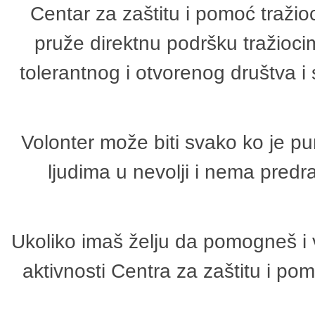
Centar za zaštitu i pomoć tražio
pruže direktnu podršku tražioci
tolerantnog i otvorenog društva i
Volonter može biti svako ko je p
ljudima u nevolji i nema predr
Ukoliko imaš želju da pomogneš i 
aktivnosti Centra za zaštitu i p