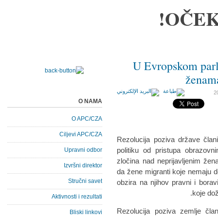
OČEK
U Evropskom parl
ženama
O NAMA
O APC/CZA
Ciljevi APC/CZA
Rezolucija poziva države član
politiku od pristupa obrazovn
Upravni odbor
zločina nad neprijavljenim že
Izvršni direktor
da žene migranti koje nemaju 
Stručni savet
obzira na njihov pravni i boravi
koje dož
Aktivnosti i rezultati
Rezolucija poziva zemlje čla
Bliski linkovi