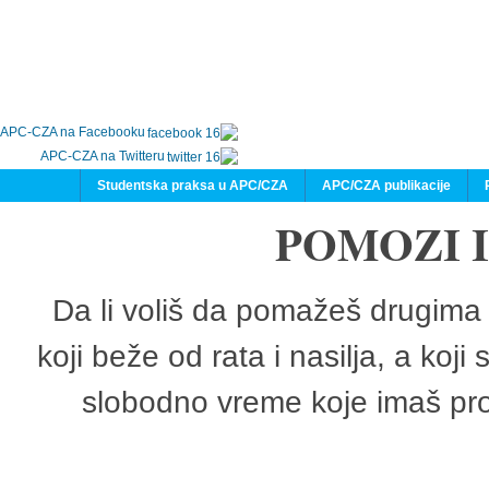
APC-CZA na Facebooku
APC-CZA na Twitteru
Studentska praksa u APC/CZA
APC/CZA publikacije
POMOZI 
Da li voliš da pomažeš drugima 
koji beže od rata i nasilja, a koji
slobodno vreme koje imaš pro