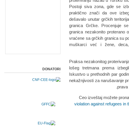
proterivanju nazad u Tursku š
Postoji siva zona, gde se izb
praktično znači da ove izbegl
dešavalo unutar grčkih teritorij
granica Grčke. Procenjuje s
granica nezakonito proterano o
vraćene sa grčkih granica su po
muškarci već i žene, deca, 
Praksa nezakonitog proterivanja
lošeg tretmana prema izbegl
DONATORI
Iskustvo u prethodnih par godin
nekažnjivosti za narušavanje pra
prava 
Ceo izveštaj možete prona
violation against refugees in