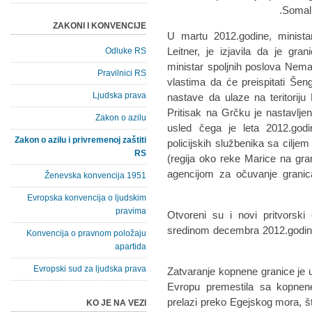
Somali
ZAKONI I KONVENCIJE
U martu 2012.godine, ministar
Leitner, je izjavila da je gr
Odluke RS
ministar spoljnih poslova Nema
Pravilnici RS
vlastima da će preispitati Še
Ljudska prava
nastave da ulaze na teritoriju
Pritisak na Grčku je nastavlje
Zakon o azilu
usled čega je leta 2012.god
Zakon o azilu i privremenoj zaštiti
policijskih službenika sa ciljem
RS
(regija oko reke Marice na gr
agencijom za očuvanje granic
Ženevska konvencija 1951
Evropska konvencija o ljudskim
pravima
Otvoreni su i novi pritvorski
sredinom decembra 2012.godine
Konvencija o pravnom položaju
apartida
Evropski sud za ljudska prava
Zatvaranje kopnene granice je 
Evropu premestila sa kopnen
prelazi preko Egejskog mora, št
KO JE NA VEZI