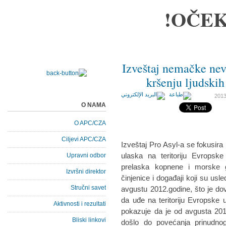
OČEK
Izveštaj nemačke nev
kršenju ljudskih
O NAMA
O APC/CZA
Ciljevi APC/CZA
Izveštaj Pro Asyl-a se fokusira 
ulaska na teritoriju Evropsk
Upravni odbor
prelaska kopnene i morske g
Izvršni direktor
činjenice i događaji koji su usl
Stručni savet
avgustu 2012.godine, što je dove
da uđe na teritoriju Evropske 
Aktivnosti i rezultati
pokazuje da je od avgusta 2012
Bliski linkovi
došlo do povećanja prinudnog 