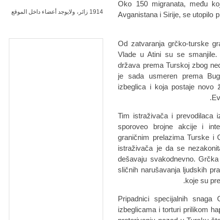
Oko 150 migranata, među koji
1914 زائر، ولايوجد أعضاء داخل الموقع
Avganistana i Sirije, se utopilo
Od zatvaranja grčko-turske gr
Vlade u Atini su se smanjile.
država prema Turskoj zbog nedo
je sada usmeren prema Bugars
izbeglica i koja postaje novo
Ev
Tim istraživača i prevodilaca
sporoveo brojne akcije i inter
graničnim prelazima Turske i 
istraživača je da se nezakoni
dešavaju svakodnevno. Grčka j
sličnih narušavanja ljudskih pr
koje su pre
Pripadnici specijalnih snag
izbeglicama i torturi prilikom ha