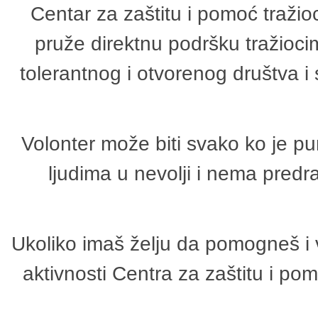
Centar za zaštitu i pomoć tražio
pruže direktnu podršku tražioci
tolerantnog i otvorenog društva i
Volonter može biti svako ko je p
ljudima u nevolji i nema predr
Ukoliko imaš želju da pomogneš i 
aktivnosti Centra za zaštitu i p