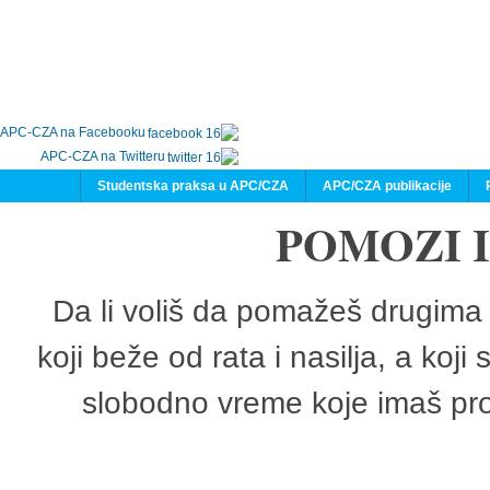
APC-CZA na Facebooku
APC-CZA na Twitteru
Studentska praksa u APC/CZA
APC/CZA publikacije
POMOZI 
Da li voliš da pomažeš drugima 
koji beže od rata i nasilja, a koji
slobodno vreme koje imaš pro