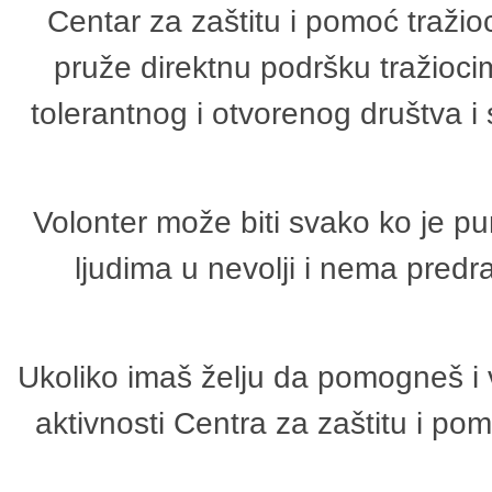
Centar za zaštitu i pomoć tražio
pruže direktnu podršku tražioci
tolerantnog i otvorenog društva i
Volonter može biti svako ko je p
ljudima u nevolji i nema predr
Ukoliko imaš želju da pomogneš i 
aktivnosti Centra za zaštitu i p