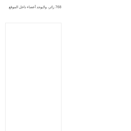
768 زائر، ولايوجد أعضاء داخل الموقع