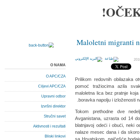
OČEK
Maloletni migranti n
O NAMA
O APC/CZA
Prilikom redovnih obilazaka ot
pomoć tražiocima azila svak
Ciljevi APC/CZA
maloletna lica bez pratnje koja
Upravni odbor
boravka napolju i izloženosti n
Izvršni direktor
Tokom prethodne dve nedel
Stručni savet
Avganistana, uzrasta od 14 do
blatnjavoj odeći i obući, neki o
Aktivnosti i rezultati
nalaze mesec dana i da skoro
Bliski linkovi
sa Hrvatskom, najčešće hodaju