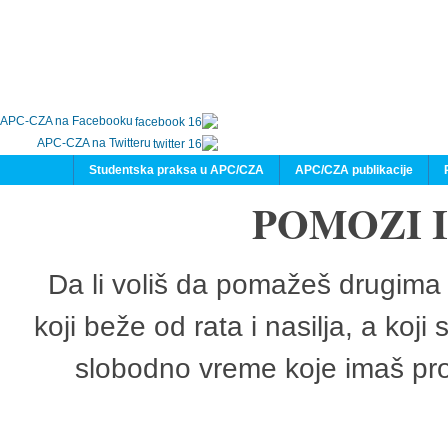
APC-CZA na Facebooku
APC-CZA na Twitteru
Studentska praksa u APC/CZA
APC/CZA publikacije
POMOZI 
Da li voliš da pomažeš drugima 
koji beže od rata i nasilja, a koji
slobodno vreme koje imaš pro