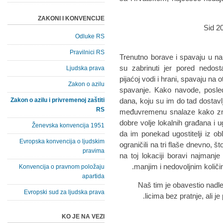
ZAKONI I KONVENCIJE
Odluke RS
Pravilnici RS
Trenutno borave i spavaju u na
su zabrinuti jer pored nedost
Ljudska prava
pijaćoj vodi i hrani, spavaju na 
Zakon o azilu
spavanje. Kako navode, posledn
Zakon o azilu i privremenoj zaštiti
dana, koju su im do tad dostavl
RS
međuvremenu snalaze kako znaj
dobre volje lokalnih građana i u
Ženevska konvencija 1951
da im ponekad ugostitelji iz obl
Evropska konvencija o ljudskim
ograničili na tri flaše dnevno, št
pravima
na toj lokaciji boravi najman
manjim i nedovoljnim količin
Konvencija o pravnom položaju
apartida
Naš tim je obavestio nadle
Evropski sud za ljudska prava
licima bez pratnje, ali je
KO JE NA VEZI