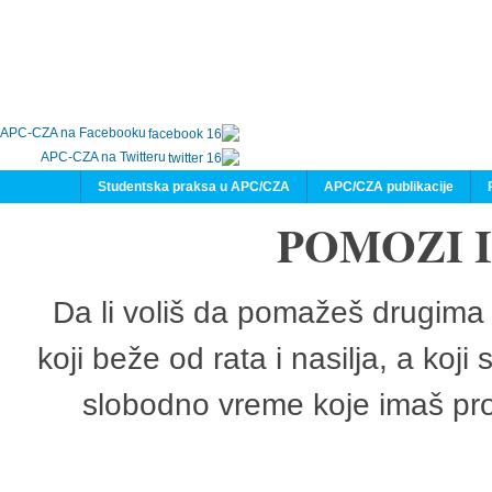
APC-CZA na Facebooku
APC-CZA na Twitteru
Studentska praksa u APC/CZA
APC/CZA publikacije
POMOZI 
Da li voliš da pomažeš drugima 
koji beže od rata i nasilja, a koji
slobodno vreme koje imaš pro