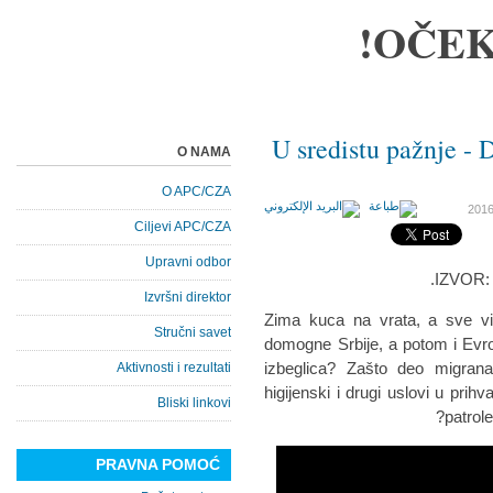
OČEK
U sredistu pažnje - 
O NAMA
O APC/CZA
Ciljevi APC/CZA
Upravni odbor
IZVOR: 
Izvršni direktor
Zima kuca na vrata, a sve vi
Stručni savet
domogne Srbije, a potom i Evro
izbeglica? Zašto deo migrana
Aktivnosti i rezultati
higijenski i drugi uslovi u prih
Bliski linkovi
patrol
PRAVNA POMOĆ