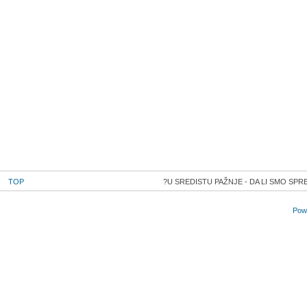
TOP
U SREDISTU PAŽNJE - DA LI SMO SPRE
Powe