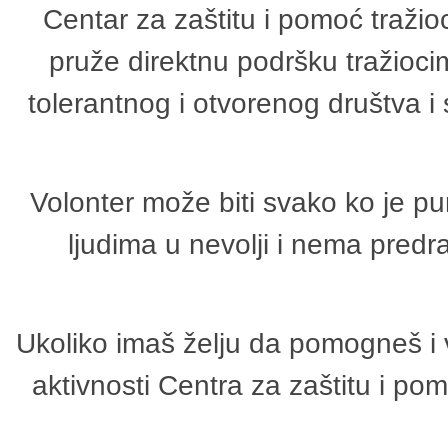
Centar za zaštitu i pomoć tražio
pruže direktnu podršku tražioci
tolerantnog i otvorenog društva i
Volonter može biti svako ko je p
ljudima u nevolji i nema predr
Ukoliko imaš želju da pomogneš i 
aktivnosti Centra za zaštitu i p