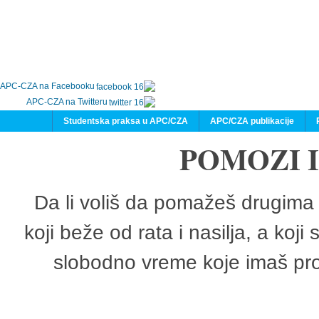
APC-CZA na Facebooku
APC-CZA na Twitteru
Studentska praksa u APC/CZA
APC/CZA publikacije
POMOZI 
Da li voliš da pomažeš drugima 
koji beže od rata i nasilja, a koji
slobodno vreme koje imaš pro