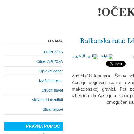
OČEK
Balkanska ruta: I
O NAMA
O APC/CZA
Ciljevi APC/CZA
Upravni odbor
Zagreb,18. februara – Šefovi pol
Izvršni direktor
Austrije dogovorili su se o za
makedonskoj granici. Pet ze
Stručni savet
izbeglica do Austrije,a kako 
Aktivnosti i rezultati
omogućen sam
Bliski linkovi
PRAVNA POMOĆ