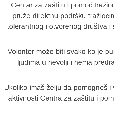
Centar za zaštitu i pomoć tražio
pruže direktnu podršku tražioci
tolerantnog i otvorenog društva i
Volonter može biti svako ko je p
ljudima u nevolji i nema predr
Ukoliko imaš želju da pomogneš i 
aktivnosti Centra za zaštitu i p