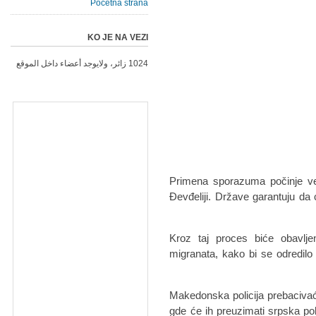
Početna strana
KO JE NA VEZI
1024 زائر، ولايوجد أعضاء داخل الموقع
Primena sporazuma počinje već
Đevđeliji. Države garantuju da
Kroz taj proces biće obavljena
migranata, kako bi se odredilo 
Makedonska policija prebaciva
gde će ih preuzimati srpska poli