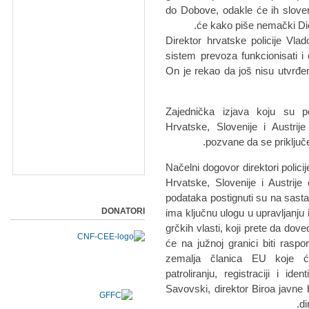
do Dobove, odakle će ih slovena
će kako piše nemački Die
Direktor hrvatske policije Vla
sistem prevoza funkcionisati i 
On je rekao da još nisu utvrđen
Zajednička izjava koju su pot
Hrvatske, Slovenije i Austrije
pozvane da se priključe
Načelni dogovor direktori policij
Hrvatske, Slovenije i Austrije o
podataka postignuti su na sast
DONATORI
ima ključnu ulogu u upravljanj
grčkih vlasti, koji prete da dov
će na južnoj granici biti rasp
zemalja članica EU koje ć
patroliranju, registraciji i ide
Savovski, direktor Biroa javne
di