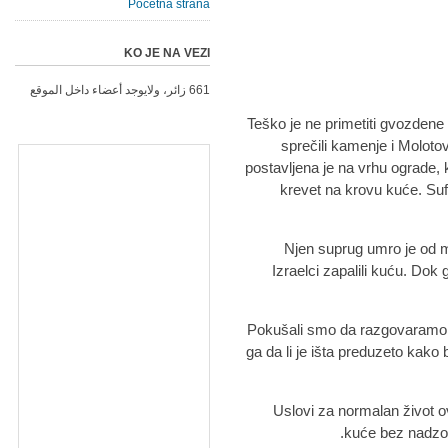
Početna strana
KO JE NA VEZI
661 زائر، ولايوجد أعضاء داخل الموقع
Teško je ne primetiti gvozdene
sprečili kamenje i Molotov
postavljena je na vrhu ograde, 
krevet na krovu kuće. Suf
Njen suprug umro je od 
Izraelci zapalili kuću. Dok
Pokušali smo da razgovaramo s
ga da li je išta preduzeto kako b
Uslovi za normalan život ov
kuće bez nadzora