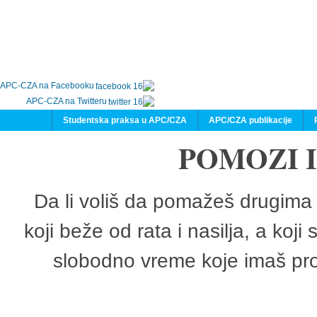
APC-CZA na Facebooku
APC-CZA na Twitteru
Studentska praksa u APC/CZA
APC/CZA publikacije
POMOZI 
Da li voliš da pomažeš drugima 
koji beže od rata i nasilja, a koji
slobodno vreme koje imaš pro