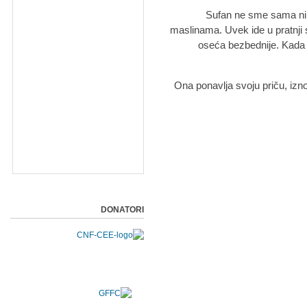
Sufan ne sme sama ni d
maslinama. Uvek ide u pratnji 
oseća bezbednije. Kada je
Ona ponavlja svoju priču, izno
DONATORI