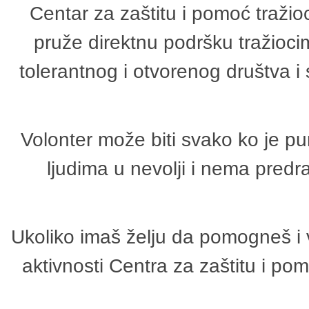
Centar za zaštitu i pomoć tražio
pruže direktnu podršku tražioci
tolerantnog i otvorenog društva i
Volonter može biti svako ko je p
ljudima u nevolji i nema predr
Ukoliko imaš želju da pomogneš i 
aktivnosti Centra za zaštitu i p