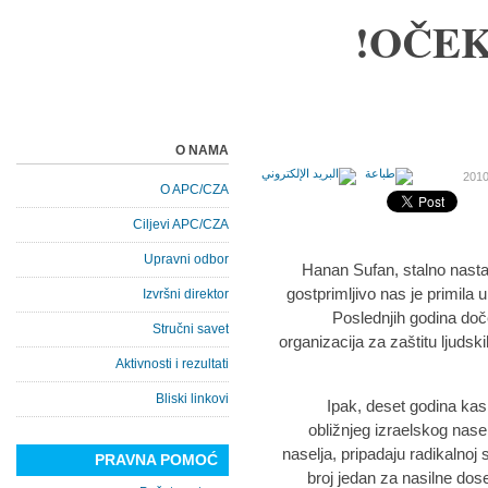
OČEK
O NAMA
O APC/CZA
Ciljevi APC/CZA
Upravni odbor
Hanan Sufan, stalno nasta
gostprimljivo nas je primila 
Izvršni direktor
Poslednjih godina doče
Stručni savet
organizacija za zaštitu ljudski
Aktivnosti i rezultati
Bliski linkovi
Ipak, deset godina kasn
obližnjeg izraelskog nasel
naselja, pripadaju radikalnoj 
PRAVNA POMOĆ
broj jedan za nasilne dose