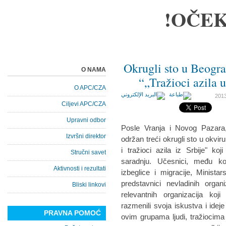
OČEK
Okrugli sto u Beogra
O NAMA
„Tražioci azila u 
O APC/CZA
Ciljevi APC/CZA
Upravni odbor
Posle Vranja i Novog Pazara
Izvršni direktor
održan treći okrugli sto u okviru
i tražioci azila iz Srbije" ko
Stručni savet
saradnju. Učesnici, među ko
Aktivnosti i rezultati
izbeglice i migracije, Ministar
predstavnici nevladinih organ
Bliski linkovi
relevantnih organizacija ko
razmenili svoja iskustva i ide
PRAVNA POMOĆ
ovim grupama ljudi, tražiocima a