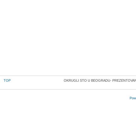
TOP
OKRUGLI STO U BEOGRADU- PREZENTOVANJE 
Powe