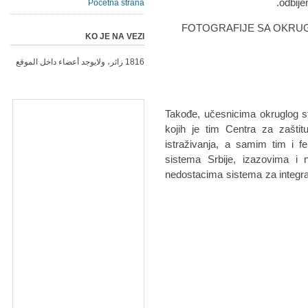
odbije
Početna strana
FOTOGRAFIJE SA OKRU
KO JE NA VEZI
1816 زائر، ولايوجد أعضاء داخل الموقع
Takođe, učesnicima okruglog sto
kojih je tim Centra za zaštit
istraživanja, a samim tim i f
sistema Srbije, izazovima i n
nedostacima sistema za integraci