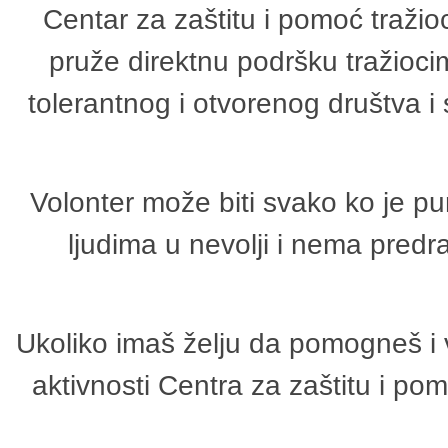
Centar za zaštitu i pomoć tražio
pruže direktnu podršku tražioci
tolerantnog i otvorenog društva i
Volonter može biti svako ko je p
ljudima u nevolji i nema predr
Ukoliko imaš želju da pomogneš i 
aktivnosti Centra za zaštitu i p