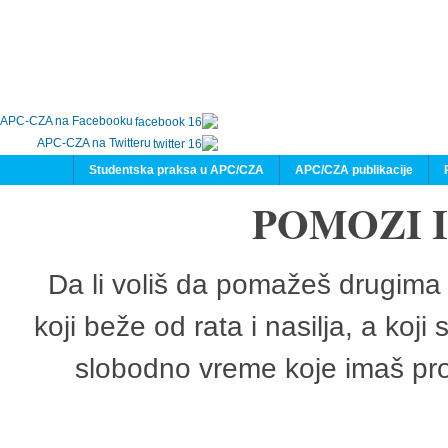
APC-CZA na Facebooku
APC-CZA na Twitteru
Studentska praksa u APC/CZA
APC/CZA publikacije
POMOZI 
Da li voliš da pomažeš drugima 
koji beže od rata i nasilja, a koji
slobodno vreme koje imaš pro