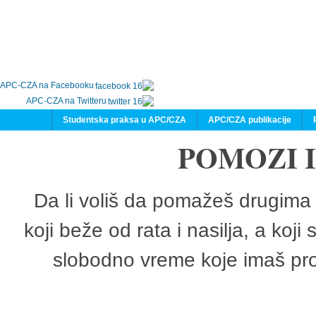
APC-CZA na Facebooku
APC-CZA na Twitteru
Studentska praksa u APC/CZA
APC/CZA publikacije
POMOZI 
Da li voliš da pomažeš drugima 
koji beže od rata i nasilja, a koji
slobodno vreme koje imaš pro