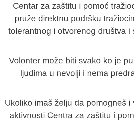
Centar za zaštitu i pomoć tražio
pruže direktnu podršku tražioci
tolerantnog i otvorenog društva i
Volonter može biti svako ko je p
ljudima u nevolji i nema predr
Ukoliko imaš želju da pomogneš i 
aktivnosti Centra za zaštitu i p