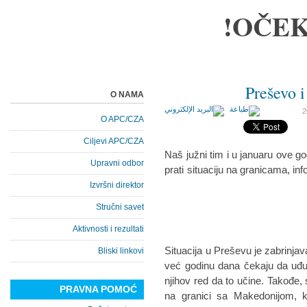
OČEK
Preševo i
O NAMA
O APC/CZA
Ciljevi APC/CZA
Naš južni tim i u januaru ove g
Upravni odbor
prati situaciju na granicama, inf
Izvršni direktor
Stručni savet
Aktivnosti i rezultati
Situacija u Preševu je zabrinjav
Bliski linkovi
već godinu dana čekaju da uđu
njihov red da to učine. Takođe, 
PRAVNA POMOĆ
na granici sa Makedonijom, ka