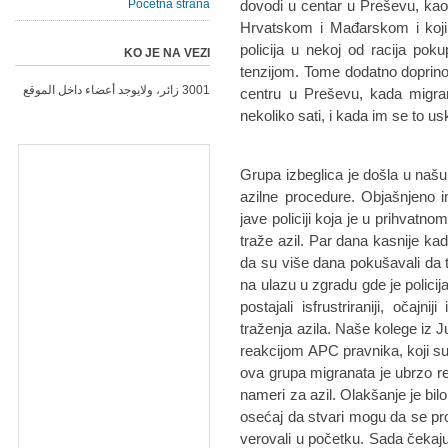
Početna strana
dovodi u centar u Preševu, kao
Hrvatskom i Mađarskom i koji s
policija u nekoj od racija poku
KO JE NA VEZI
tenzijom. Tome dodatno doprino
3001 زائر، ولايوجد أعضاء داخل الموقع
centru u Preševu, kada migran
nekoliko sati, i kada im se to u
Grupa izbeglica je došla u našu
azilne procedure. Objašnjeno 
jave policiji koja je u prihvatn
traže azil. Par dana kasnije kad
da su više dana pokušavali da t
na ulazu u zgradu gde je policij
postajali isfrustriraniji, očaj
traženja azila. Naše kolege iz
reakcijom APC pravnika, koji su o
ova grupa migranata je ubrzo re
nameri za azil. Olakšanje je bilo
osećaj da stvari mogu da se p
verovali u početku. Sada čekaju