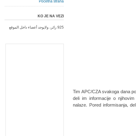
Početna strana
KO JE NA VEZI
925 زائر، ولايوجد أعضاء داخل الموقع
Tim APC/CZA svakoga dana pose
deli im informacije o njihovi
nalaze. Pored informisanja, d