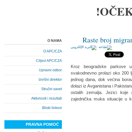
OČEK
Raste broj migra
O NAMA
O APC/CZA
Ciljevi APC/CZA
Kroz beogradske parkove u 
Upravni odbor
svakodnevno prolazi oko 200 l
jednog dana, dok većina boravi 
Izvršni direktor
dolazi iz Avganistana i Pakistana,
Stručni savet
ostalih zemalja. Jezici koje 
Aktivnosti i rezultati
zajednička muka situacije u ko
Bliski linkovi
PRAVNA POMOĆ