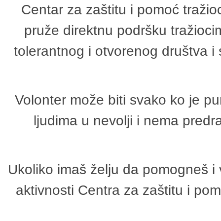
Centar za zaštitu i pomoć tražio
pruže direktnu podršku tražioci
tolerantnog i otvorenog društva i
Volonter može biti svako ko je p
ljudima u nevolji i nema predr
Ukoliko imaš želju da pomogneš i 
aktivnosti Centra za zaštitu i p