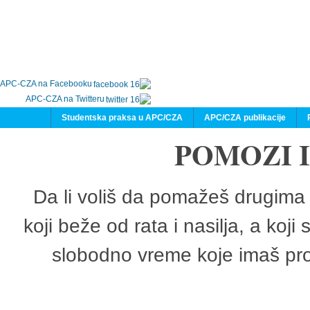
APC-CZA na Facebooku
APC-CZA na Twitteru
Studentska praksa u APC/CZA
APC/CZA publikacije
POMOZI 
Da li voliš da pomažeš drugima 
koji beže od rata i nasilja, a koji
slobodno vreme koje imaš pro