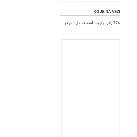
KO JE NA VEZI
774 زائر، ولايوجد أعضاء داخل الموقع