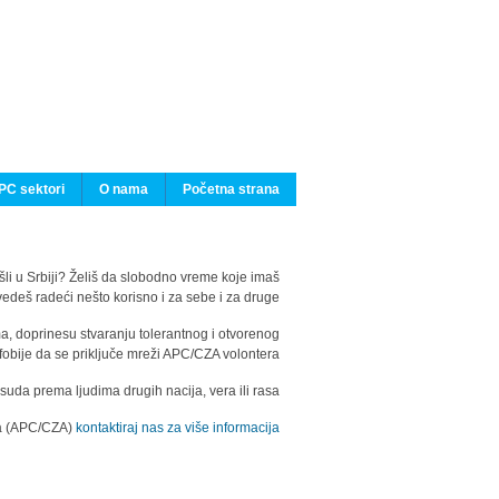
PC sektori
O nama
Početna strana
ašli u Srbiji? Želiš da slobodno vreme koje imaš
edeš radeći nešto korisno i za sebe i za druge?
ma, doprinesu stvaranju tolerantnog i otvorenog
fobije da se priključe mreži APC/CZA volontera.
uda prema ljudima drugih nacija, vera ili rasa.
ila (APC/CZA)
kontaktiraj nas za više informacija.