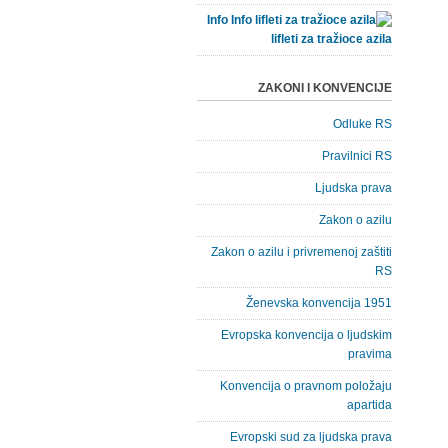
Info
lifleti za tražioce azila
ZAKONI I KONVENCIJE
Odluke RS
Pravilnici RS
Ljudska prava
Zakon o azilu
Zakon o azilu i privremenoj zaštiti
RS
Ženevska konvencija 1951
Evropska konvencija o ljudskim
pravima
Konvencija o pravnom položaju
apartida
Evropski sud za ljudska prava