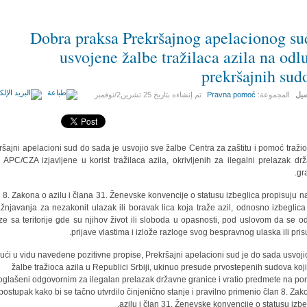
Dobra praksa Prekršajnog apelacionog su
usvojene žalbe tražilaca azila na odl
prekršajnih sud
صيل
المجموعة:
Pravna pomoć
تم إنشاءه بتاريخ
25 تشرين2/نوفمبر
ršajni apelacioni sud do sada je usvojio sve žalbe Centra za zaštitu i pomoć traži
a APC/CZA izjavljene u korist tražilaca azila, okrivljenih za ilegalni prelazak dr
gra
 8. Zakona o azilu i člana 31. Ženevske konvencije o statusu izbeglica propisuju n
žnjavanja za nezakonit ulazak ili boravak lica koja traže azil, odnosno izbeglica
ze sa teritorije gde su njihov život ili sloboda u opasnosti, pod uslovom da se 
prijave vlastima i izlože razloge svog bespravnog ulaska ili prisu
ući u vidu navedene pozitivne propise, Prekršajni apelacioni sud je do sada usvoji
žalbe tražioca azila u Republici Srbiji, ukinuo presude prvostepenih sudova koj
oglašeni odgovornim za ilegalan prelazak državne granice i vratio predmete na po
postupak kako bi se tačno utvrdilo činjenično stanje i pravilno primenio član 8. Zak
azilu i član 31. Ženevske konvencije o statusu izbeg