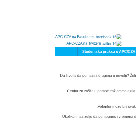
APC-CZA na Facebooku
APC-CZA na Twitteru
Studentska praksa u APC/CZA
Da li voliš da pomažeš drugima u nevolji? Želi
Centar za zaštitu i pomoć tražiocima azil
Volonter može biti svak
Ukoliko imaš želju da pomogneš i vremena da