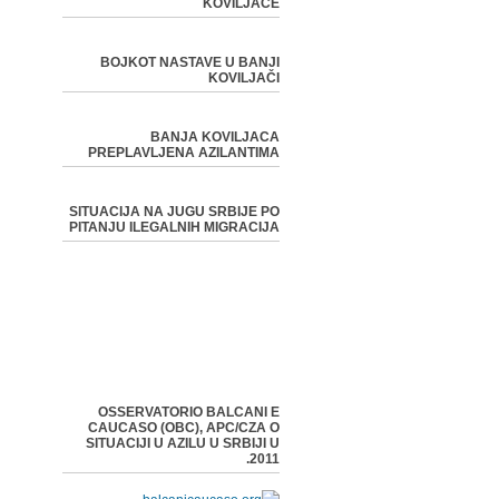
KOVILJAČE
BOJKOT NASTAVE U BANJI
KOVILJAČI
BANJA KOVILJACA
PREPLAVLJENA AZILANTIMA
SITUACIJA NA JUGU SRBIJE PO
PITANJU ILEGALNIH MIGRACIJA
OSSERVATORIO BALCANI E
CAUCASO (OBC), APC/CZA O
SITUACIJI U AZILU U SRBIJI U
2011.