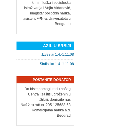
kriminiloška i sociološka
istraživanja i Vojin Vidanović,
magistar političkih nauka,
asistent FPN-a, Univerziteta u
Beogradu
AZIL U SRBIJI
Izveštaj 1.4.-1.11.08.
Statistika 1.4 -1.11.08
POSTANITE DONATOR
Da biste pomogli radu našeg
Centra i zaštiti ugroženih u
Srbiji, donirajte nas.
Naš žiro račun: 205-125688-63
Komercijalna banka a.d.
Beograd