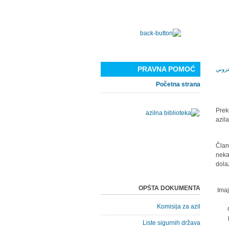
PRAVNA POMOĆ
Početna strana
Prek
azil
Član
neka
dola
OPŠTA DOKUMENTA
Imaj
Komisija za azil
Liste sigurnih država