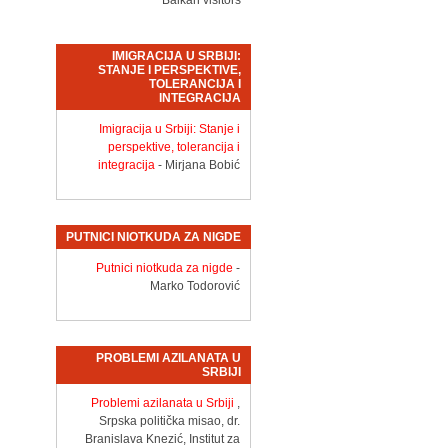
Balkan visitors
IMIGRACIJA U SRBIJI:
STANJE I PERSPEKTIVE,
TOLERANCIJA I
INTEGRACIJA
Imigracija u Srbiji: Stanje i
perspektive, tolerancija i
integracija
- Mirjana Bobić
PUTNICI NIOTKUDA ZA NIGDE
Putnici niotkuda za nigde
-
Marko Todorović
PROBLEMI AZILANATA U
SRBIJI
Problemi azilanata u Srbiji
,
Srpska politička misao, dr.
Branislava Knezić, Institut za