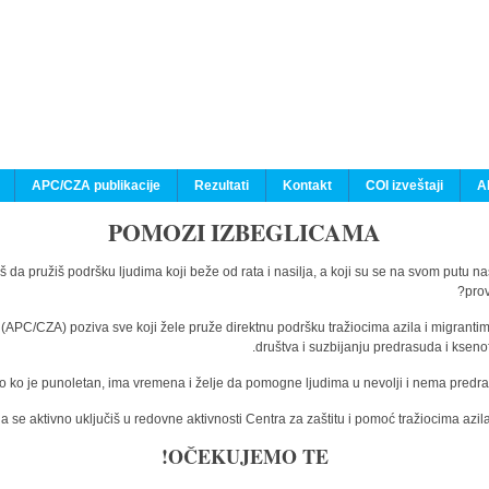
APC/CZA publikacije
Rezultati
Kontakt
COI izveštaji
A
POMOZI IZBEGLICAMA
š da pružiš podršku ljudima koji beže od rata i nasilja, a koji su se na svom putu n
prov
a (APC/CZA) poziva sve koji žele pruže direktnu podršku tražiocima azila i migranti
društva i suzbijanju predrasuda i kseno
o ko je punoletan, ima vremena i želje da pomogne ljudima u nevolji i nema predras
 se aktivno uključiš u redovne aktivnosti Centra za zaštitu i pomoć tražiocima az
OČEKUJEMO TE!