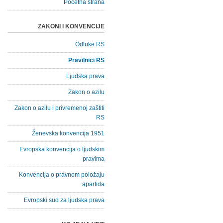
Početna strana
ZAKONI I KONVENCIJE
Odluke RS
Pravilnici RS
Ljudska prava
Zakon o azilu
Zakon o azilu i privremenoj zaštiti
RS
Ženevska konvencija 1951
Evropska konvencija o ljudskim
pravima
Konvencija o pravnom položaju
apartida
Evropski sud za ljudska prava