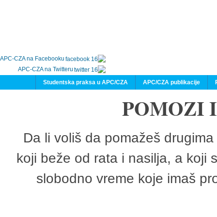
APC-CZA na Facebooku
APC-CZA na Twitteru
Studentska praksa u APC/CZA
APC/CZA publikacije
POMOZI 
Da li voliš da pomažeš drugima 
koji beže od rata i nasilja, a koji
slobodno vreme koje imaš pro