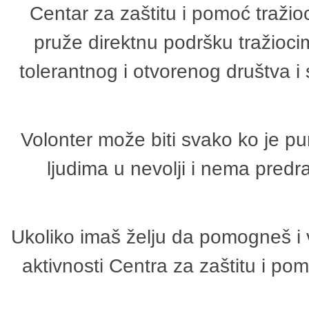
Centar za zaštitu i pomoć tražio
pruže direktnu podršku tražioci
tolerantnog i otvorenog društva i
Volonter može biti svako ko je p
ljudima u nevolji i nema predr
Ukoliko imaš želju da pomogneš i 
aktivnosti Centra za zaštitu i p