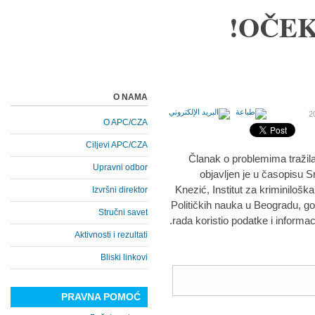
OČEK
O NAMA
O APC/CZA
Ciljevi APC/CZA
Članak o problemima tražila
Upravni odbor
objavljen je u časopisu S
Knezić, Institut za kriminiloška
Izvršni direktor
Političkih nauka u Beogradu, go
Stručni savet
rada koristio podatke i informac
Aktivnosti i rezultati
Bliski linkovi
PRAVNA POMOĆ