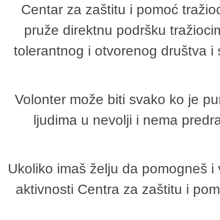
Centar za zaštitu i pomoć tražio
pruže direktnu podršku tražioci
tolerantnog i otvorenog društva i
Volonter može biti svako ko je p
ljudima u nevolji i nema predr
Ukoliko imaš želju da pomogneš i 
aktivnosti Centra za zaštitu i p