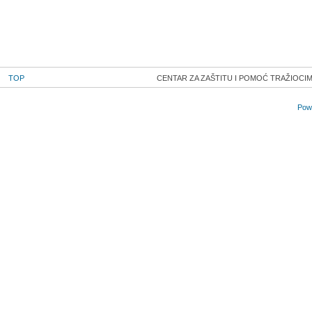
TOP
CENTAR ZA ZAŠTITU I POMOĆ TRAŽIOCIMA
Powe