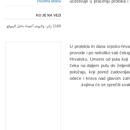
učestvuje u praćenju protoka i p
Početna strana
KO JE NA VEZI
2189 زائر، ولايوجد أعضاء داخل الموقع
U protekla tri dana srpsko-hrvat
provode i po nekoliko sati čeka
Hrvatsku. Umorni od puta koji 
čeka na daljem putu do željenih 
položaju, koji pored zadovolj
odeće i krova nad glavom zahte
kojima će se sprečiti svak