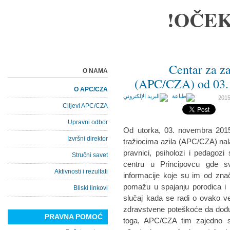
OČEK
Centar za za
O NAMA
(APC/CZA) od 03. 
O APC/CZA
Ciljevi APC/CZA
Upravni odbor
Od utorka, 03. novembra 2015
Izvršni direktor
tražiocima azila (APC/CZA) na
pravnici, psiholozi i pedagoz
Stručni savet
centru u Principovcu gde sv
Aktivnosti i rezultati
informacije koje su im od znača
pomažu u spajanju porodica i pri
Bliski linkovi
slučaj kada se radi o ovako ve
zdravstvene poteškoće da dođu
PRAVNA POMOĆ
toga, APC/CZA tim zajedno s