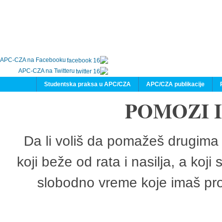
APC-CZA na Facebooku
APC-CZA na Twitteru
Studentska praksa u APC/CZA
APC/CZA publikacije
POMOZI 
Da li voliš da pomažeš drugima 
koji beže od rata i nasilja, a koji
slobodno vreme koje imaš pro