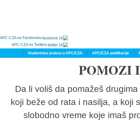
APC-CZA na Facebooku
APC-CZA na Twitteru
Studentska praksa u APC/CZA
APC/CZA publikacije
POMOZI 
Da li voliš da pomažeš drugima 
koji beže od rata i nasilja, a koji
slobodno vreme koje imaš pro