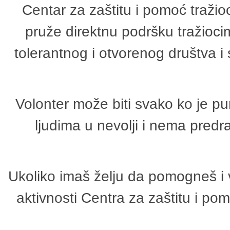
Centar za zaštitu i pomoć tražio
pruže direktnu podršku tražioci
tolerantnog i otvorenog društva i
Volonter može biti svako ko je p
ljudima u nevolji i nema predr
Ukoliko imaš želju da pomogneš i 
aktivnosti Centra za zaštitu i p