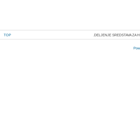
TOP
DELJENJE SREDSTAVA ZA H
Powe