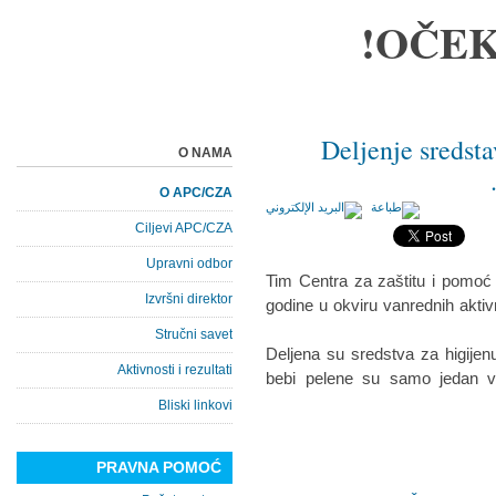
OČEK
Deljenje sredst
O NAMA
O APC/CZA
Ciljevi APC/CZA
Upravni odbor
Tim Centra za zaštitu i pomoć 
Izvršni direktor
godine u okviru vanrednih akti
Stručni savet
Deljena su sredstva za higijenu
Aktivnosti i rezultati
bebi pelene su samo jedan v
Bliski linkovi
PRAVNA POMOĆ