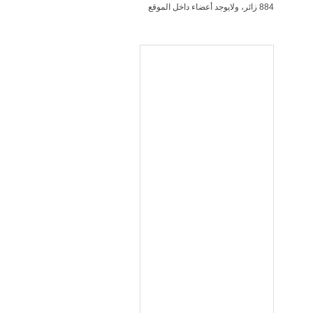
884 زائر، ولايوجد أعضاء داخل الموقع