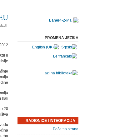
 EU
التفا
PROMENA JEZIKA
.2012
zil u
sije.
ašnje
malja
dine.
emlja
Irak.
ko 20
štva.
RADIONICE I INTEGRACIJA
uvedu
Početna strana
ećina
treba