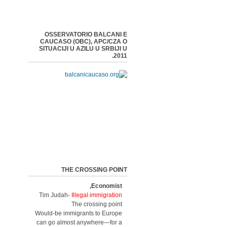
OSSERVATORIO BALCANI E
CAUCASO (OBC), APC/CZA O
SITUACIJI U AZILU U SRBIJI U
2011.
THE CROSSING POINT
Economist,
Tim Judah-
Illegal immigration
The crossing point
Would-be immigrants to Europe
can go almost anywhere—for a