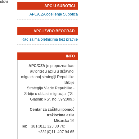
dovi.
APC U SUBOTICI
APC/CZA odeljenje Subotica
APC I ZVDO BEOGRAD
Rad sa maloletnicima bez pratnje
INFO
APC/CZA
je prepoznat kao
autoritet u azilu u državnoj
migracionoj strategiji Republike
Srbije!
- Strategija Vlade Republike
Srbije u oblasti migracija ("Sl.
Glasnik RS", no. 59/2009.)
Centar za zaštitu i pomoć
tražiocima azila
Mišarska 16
Tel: +381(0)11 323 30 70;
+381(0)11 407 94 65