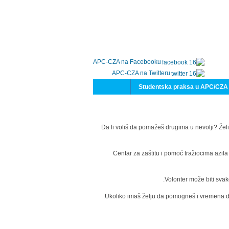
APC-CZA na Facebooku
APC-CZA na Twitteru
Studentska praksa u APC/CZA
Da li voliš da pomažeš drugima u nevolji? Želi
Centar za zaštitu i pomoć tražiocima azil
Volonter može biti svak
Ukoliko imaš želju da pomogneš i vremena da