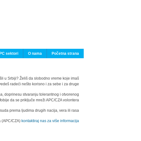
PC sektori
O nama
Početna strana
ašli u Srbiji? Želiš da slobodno vreme koje imaš
edeš radeći nešto korisno i za sebe i za druge?
ma, doprinesu stvaranju tolerantnog i otvorenog
fobije da se priključe mreži APC/CZA volontera.
uda prema ljudima drugih nacija, vera ili rasa.
ila (APC/CZA)
kontaktiraj nas za više informacija.