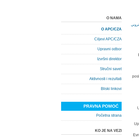
O NAMA
O APC/CZA
Ciljevi APC/CZA
Upravni odbor
Izvršni direktor
Stručni savet
posl
Aktivnosti i rezultati
Bliski linkovi
PRAVNA POMOĆ
U
Početna strana
Up
KO JE NA VEZI
Evr