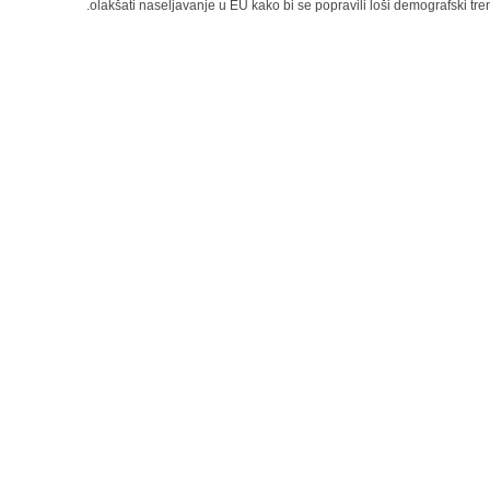
olakšati naseljavanje u EU kako bi se popravili loši demografski tren