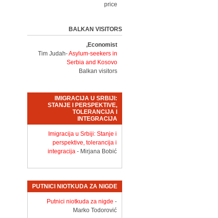
price
BALKAN VISITORS
Economist,
Tim Judah-
Asylum-seekers in
Serbia and Kosovo
Balkan visitors
IMIGRACIJA U SRBIJI:
STANJE I PERSPEKTIVE,
TOLERANCIJA I
INTEGRACIJA
Imigracija u Srbiji: Stanje i
perspektive, tolerancija i
integracija
- Mirjana Bobić
PUTNICI NIOTKUDA ZA NIGDE
Putnici niotkuda za nigde
-
Marko Todorović