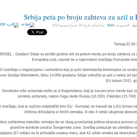
Srbija peta po broju zahteva za azil u
صيل
المجموعة:
Vesti
تم إنشاءه بتاريخ
04 حزيران/يونيو 2012
Tanjug,02.06
BRISEL - Građani Srbije su prošle godine bili na petom mestu po broju zahteva za a
Evropskoj uniji, navodi se u najnovijem izveštaju Evrropske komi
U izveštaju o migracijama i azilantima koji je juče obelodanila komesarka za unutr
ove Sesilija Malmsterm, blizu 14.000 građana Srbije zatražilo je azil u nekoj od ze
EU tokom 2011. go
Dvostruko više azilanata došlo je iz Avganistana, koji je zauzeo prvo mesto kao z
porekla azilanata, nakon čega slede Rusija (18.200), Pakistan (15.700) i 
 izveštaju, koji je sačinio estatistički biro EU - Evrostat, se navodi da u EU boravi o
miliona državljana iz trećih zemalja, ili oko 4 odsto ukupnog stanovni
rkos zahtevima nekoliko zemalja da se zbog povećanog prilliva stranaca ponovo 
granične kontrole unutrar Šengenske zone, izveštaj pokazuje da ubedljiva v
opljana (67 odsto) ne bi prihvatila ovakvu meru, dok 42 odsto smatra da strancima 