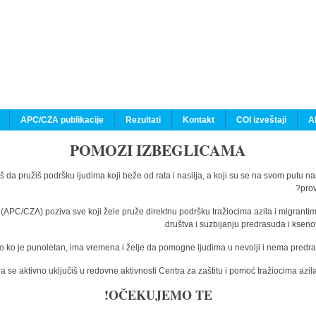
APC/CZA publikacije
Rezultati
Kontakt
COI izveštaji
A
POMOZI IZBEGLICAMA
š da pružiš podršku ljudima koji beže od rata i nasilja, a koji su se na svom putu n
prov
a (APC/CZA) poziva sve koji žele pruže direktnu podršku tražiocima azila i migranti
društva i suzbijanju predrasuda i kseno
o ko je punoletan, ima vremena i želje da pomogne ljudima u nevolji i nema predras
 se aktivno uključiš u redovne aktivnosti Centra za zaštitu i pomoć tražiocima az
OČEKUJEMO TE!