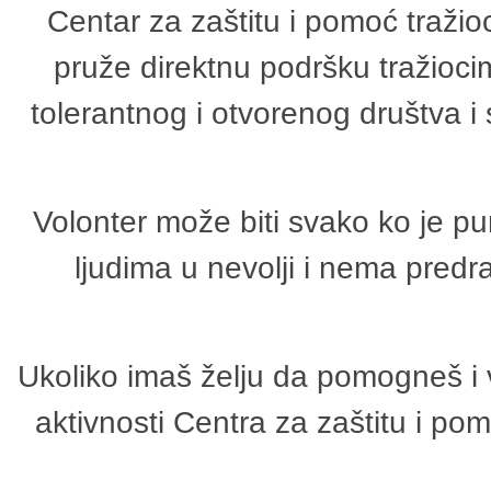
Centar za zaštitu i pomoć tražio
pruže direktnu podršku tražioci
tolerantnog i otvorenog društva i
Volonter može biti svako ko je p
ljudima u nevolji i nema predr
Ukoliko imaš želju da pomogneš i 
aktivnosti Centra za zaštitu i p