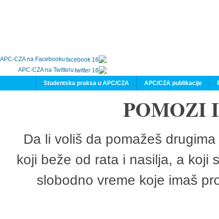
APC-CZA na Facebooku
APC-CZA na Twitteru
Studentska praksa u APC/CZA
APC/CZA publikacije
POMOZI 
Da li voliš da pomažeš drugima 
koji beže od rata i nasilja, a koji
slobodno vreme koje imaš pro