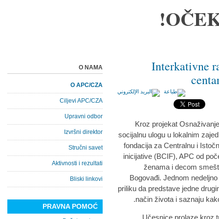
OČEK
Interkativne 
O NAMA
centar
O APC/CZA
Ciljevi APC/CZA
Upravni odbor
Kroz projekat Osnaživanje a
Izvršni direktor
socijalnu ulogu u lokalnim zaje
fondacija za Centralnu i Isto
Stručni savet
inicijative (BCIF), APC od poč
Aktivnosti i rezultati
ženama i decom smešteni
Bogovađi. Jednom nedeljno ž
Bliski linkovi
priliku da predstave jedne drugim
način života i saznaju kako
PRAVNA POMOĆ
Učesnice prolaze kroz t