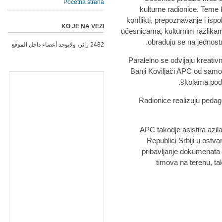
Početna strana
kulturne radionice. Teme k
konflikti, prepoznavanje i isp
KO JE NA VEZI
učesnicama, kulturnim razlik
obrađuju se na jednost
2482 زائر، ولايوجد أعضاء داخل الموقع
Paralelno se odvijaju kreat
Banji Koviljači APC od sam
školama pods
Radionice realizuju pedag
APC takodje asistira azila
Republici Srbiji u ostva
pribavljanje dokumenata 
timova na terenu, ta