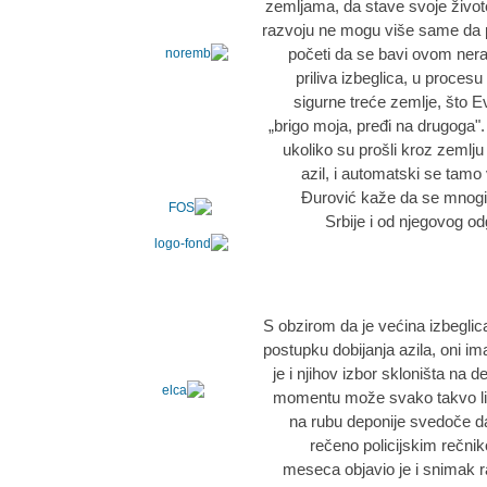
zemljama, da stave svoje živo
razvoju ne mogu više same da po
početi da se bavi ovom ner
priliva izbeglica, u proces
sigurne treće zemlje, što E
„brigo moja, pređi na drugoga".
ukoliko su prošli kroz zemlju 
azil, i automatski se tamo
Đurović kaže da se mnogi
Srbije i od njegovog od
S obzirom da je većina izbeglica
postupku dobijanja azila, oni ima
je i njihov izbor skloništa na d
momentu može svako takvo lice
na rubu deponije svedoče da j
rečeno policijskim rečni
meseca objavio je i snimak 