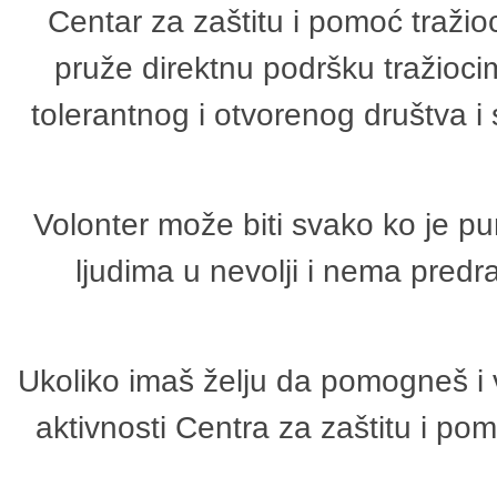
Centar za zaštitu i pomoć tražio
pruže direktnu podršku tražioci
tolerantnog i otvorenog društva i
Volonter može biti svako ko je p
ljudima u nevolji i nema predr
Ukoliko imaš želju da pomogneš i 
aktivnosti Centra za zaštitu i p