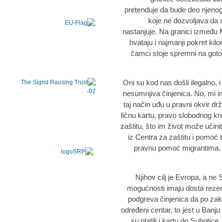
pretenduje da bude deo njenog
koje ne dozvoljava da 
nastanjuje. Na granici između 
hvataju i najmanji pokret kilo
čamci stoje spremni na got
„Oni su kod nas došli ilegalno,
nesumnjiva činjenica. No, mi 
taj način uđu u pravni okvir d
ličnu kartu, pravo slobodnog kre
zaštitu, što im život može učin
iz Centra za zaštitu i pomoć 
pravnu pomoć migrantima. P
„Njihov cilj je Evropa, a ne
mogućnosti imaju dosta rezer
podgreva činjenica da po zako
određeni centar, to jest u Banju
su platili i kartu do Subotice