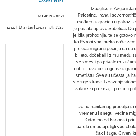
Početna strana
Izbeglice iz Avganistana
Palestine, Irana i severnoafr
KO JE NA VEZI
mađarsku granicu u potrazi za
1528 زائر، ولايوجد أعضاء داخل الموقع
je postala upravo Subotica. Do pr
je bila prohodnija, te se gotovo n
ka Evropi vodi preko naše zemlj
proleća migranti počinju da se
bi, eto, dočekali i zimu među
se smesti po privatnim kućama
dobro čuvanu šengensku grani
smetlištu. Sve su učestalija h
s druge strane. Izdavanje stano
zakonski prekršaj - pa su u pol
Do humanitarnog preseljenja 
vremenu i snegu, većina migr
šatorima od kartona i pri
palićki smeštaj stigli već obol
čak i šuge. Crveni k