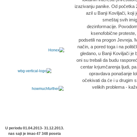
izazivanju panike. Od početka 2
azil u Banji Koviljači, koji
smeštaj svih imigr
dezinformacije. Povodom p
ksenofobične proteste, 
podsetili na progon Jevreja. M
način, a pored toga i na polit
gledano, u Banji Koviljači je 
oni su trebali da budu raspoređ
centar krjumčarenja ljudi, pa j
opravdava ponašanje lo
očekivati da će i u drugim s
velikih problema - kaž
U periodu 01.04.2013- 31.12.2013.
nas sajt je imao 47 348 poseta