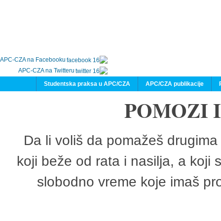
APC-CZA na Facebooku
APC-CZA na Twitteru
Studentska praksa u APC/CZA
APC/CZA publikacije
POMOZI 
Da li voliš da pomažeš drugima 
koji beže od rata i nasilja, a koji
slobodno vreme koje imaš pro