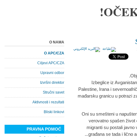
OČEK
O NAMA
O APC/CZA
Ciljevi APC/CZA
Upravni odbor
Obj
Izbeglice iz Avganistana
Izvršni direktor
Palestine, Irana i severnoafr
Stručni savet
mađarsku granicu u potrazi za
Aktivnosti i rezultati
Bliski linkovi
Oni su smešteni u napušteni
verovatno spašen život o
migranti su postali javno vi
PRAVNA POMOĆ
građana se tada i lično 