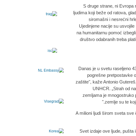
S druge strane, ni Evropa n
ljudima koji beže od ratova, gla
siromašni i nesrećni hrl
Ujedinjene nacije su usvojil
na humanitarnu pomoć izbeglim
društvo odabranih treba plati
Danas je u svetu raseljeno 43,
pogrešne pretpostavke o
zaštite", kaže Antonio Gutereš
UNHCR. „Strah od navo
zemljama je mnogostruko 
zemlje su te koj
A milioni ljudi širom sveta sve
„Svet izdaje ove ljude, pušta