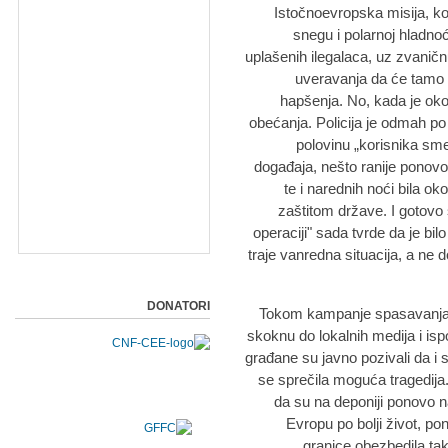
Istočnoevropska misija, koj
snegu i polarnoj hladnoć
uplašenih ilegalaca, uz zvaničn
uveravanja da će tamo b
hapšenja. No, kada je oko
obećanja. Policija je odmah p
polovinu „korisnika sme
događaja, nešto ranije ponovo 
te i narednih noći bila ok
zaštitom države. I gotovo 
operaciji" sada tvrde da je bi
traje vanredna situacija, a ne 
DONATORI
Tokom kampanje spasavanja m
skoknu do lokalnih medija i isp
građane su javno pozivali da i 
se sprečila moguća tragedija
da su na deponiji ponovo na 
Evropu po bolji život, po
granice obezbedila tak