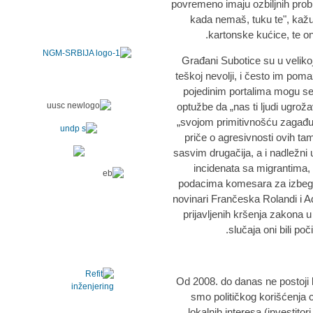
povremeno imaju ozbiljnih prob
kada nemaš, tuku te", kažu o
kartonske kućice, te oni
Građani Subotice su u velik
teškoj nevolji, i često im poma
pojedinim portalima mogu se s
optužbe da „nas ti ljudi ugro
„svojom primitivnošću zagađuj
priče o agresivnosti ovih ta
sasvim drugačija, a i nadležni 
incidenata sa migrantima, a
podacima komesara za izbegli
novinari Frančeska Rolandi i Ad
prijavljenih kršenja zakona u
slučaja oni bili poč
- Od 2008. do danas ne postoji 
smo političkog korišćenja c
lokalnih interesa (investito