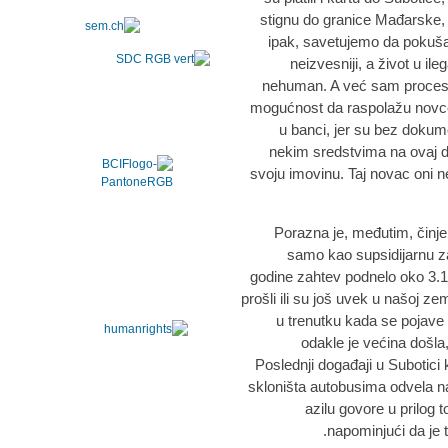
stignu do granice Mađarske, 
ipak, savetujemo da pokušaj
neizvesniji, a život u il
nehuman. A već sam proces t
mogućnost da raspolažu novcem 
u banci, jer su bez dokum
nekim sredstvima na ovaj da
svoju imovinu. Taj novac oni ne
Porazna je, međutim, činjeni
samo kao supsidijarnu zaš
godine zahtev podnelo oko 3.10
prošli ili su još uvek u našoj ze
u trenutku kada se pojave u
odakle je većina došla,
Poslednji događaji u Subotici 
skloništa autobusima odvela n
azilu govore u prilog 
napominjući da je 