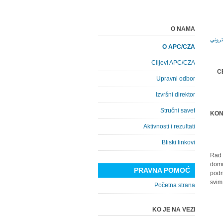
O NAMA
O APC/CZA
Ciljevi APC/CZA
C
Upravni odbor
Izvršni direktor
Stručni savet
KON
Aktivnosti i rezultati
Bliski linkovi
Rad 
domo
PRAVNA POMOĆ
podn
svim
Početna strana
KO JE NA VEZI