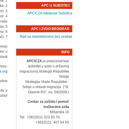
1. Diplomirani pravnik;
APC U SUBOTICI
2. Odlično poznavanje engleskog jezika;
3. Poznavanje rada na racunaru (MS Office korisnički nivo);
APC/CZA odeljenje Subotica
ost
 radu;
5. Odlična pisana i usmena komunikacija;
APC I ZVDO BEOGRAD
6. Sposobnost utvrđivanja prioriteta i uspešnog obavljanja više zadataka istovremeno;
Rad sa maloletnicima bez pratnje
7. Vozačka dozvola B kategorije (aktivni vozač)
svoju
ksi u
INFO
lasti.
APC/CZA
je prepoznat kao
resu:
autoritet u azilu u državnoj
a.org
migracionoj strategiji Republike
Srbije!
dine.
- Strategija Vlade Republike
Srbije u oblasti migracija ("Sl.
uđu u
Glasnik RS", no. 59/2009.)
izbor.
Centar za zaštitu i pomoć
tražiocima azila
Mišarska 16
Tel: +381(0)11 323 30 70;
+381(0)11 407 94 65