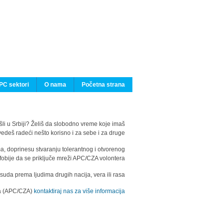
PC sektori
O nama
Početna strana
ašli u Srbiji? Želiš da slobodno vreme koje imaš
edeš radeći nešto korisno i za sebe i za druge?
ma, doprinesu stvaranju tolerantnog i otvorenog
fobije da se priključe mreži APC/CZA volontera.
uda prema ljudima drugih nacija, vera ili rasa.
ila (APC/CZA)
kontaktiraj nas za više informacija.