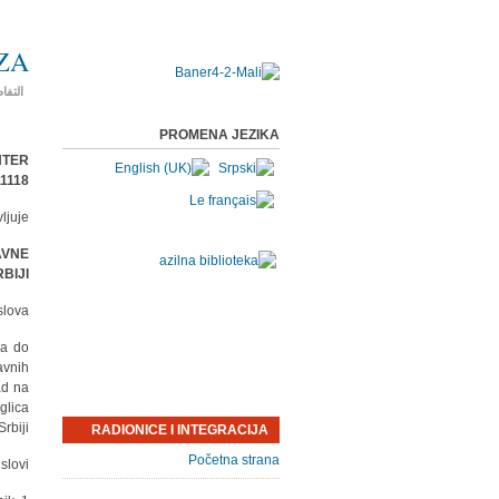
CZA
التفا
PROMENA JEZIKA
NTER
Beograd, Sime Igumanova 14
ljuje:
AVNE
BIJI
lova:
ja do
avnih
ad na
glica
Srbiji.
RADIONICE I INTEGRACIJA
Početna strana
slovi: