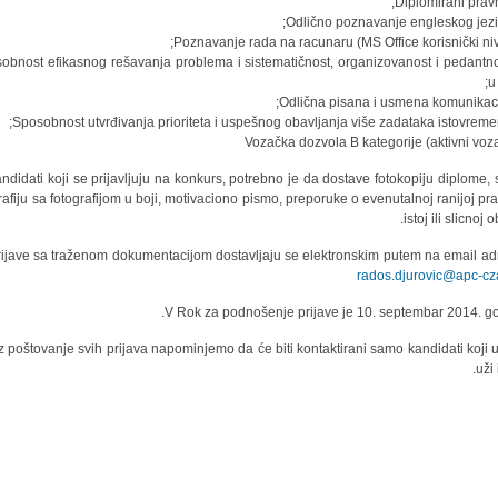
posobnost efikasnog rešavanja problema i sistematičnost, organizovanost i pedantn
u
Kandidati koji se prijavljuju na konkurs, potrebno je da dostave fotokopiju diplome, 
rafiju sa fotografijom u boji, motivaciono pismo, preporuke o evenutalnoj ranijoj pra
istoj ili slicnoj ob
rijave sa traženom dokumentacijom dostavljaju se elektronskim putem na email ad
rados.djurovic@apc-cz
V Rok za podnošenje prijave je 10. septembar 2014. go
z poštovanje svih prijava napominjemo da će biti kontaktirani samo kandidati koji 
uži 