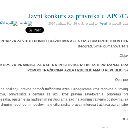
Javni konkurs za pravnika u APC/
صيل
المجموعة:
Vesti
تم إنشاءه بتاريخ
26 آب/أغسطس 2014
ENTAR ZA ZAŠTITU I POMOĆ TRAŽIOCIMA AZILA / ASYLUM PROTECTION CE
11118 
Objav
KURS ZA PRAVNIKA ZA RAD NA POSLOVIMA IZ OBLASTI PRUŽANJA PR
POMOĆI TRAŽIOCIMA AZILA I IZBEGLICAMA U REPUBLICI SR
I Opis pos
na pružanju pravne pomoći tražiocima azila i izbeglicama kroz redovna putovan
va, prihvatilišta i centara za azil, kroz pravna savetovanja, pripremu pr
esaka, opštenje sa nadležnim institucijama, rad na administrativnim poslovima i r
 drugim neophodnim poslovima u cilju zaštite prava i interesa tražilaca azila i izbe
u 
II U