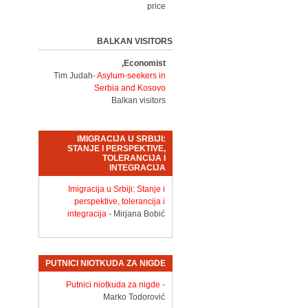
price
BALKAN VISITORS
Economist,
Tim Judah-
Asylum-seekers in
Serbia and Kosovo
Balkan visitors
IMIGRACIJA U SRBIJI:
STANJE I PERSPEKTIVE,
TOLERANCIJA I
INTEGRACIJA
Imigracija u Srbiji: Stanje i
perspektive, tolerancija i
integracija
- Mirjana Bobić
PUTNICI NIOTKUDA ZA NIGDE
Putnici niotkuda za nigde
-
Marko Todorović