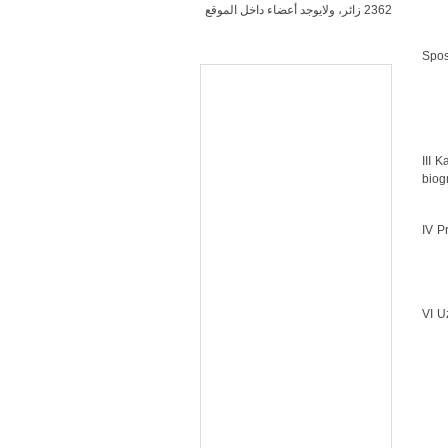
2362 زائر، ولايوجد أعضاء داخل الموقع
4. S
III 
biog
IV P
VI U