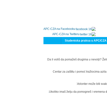
APC-CZA na Facebooku
APC-CZA na Twitteru
Studentska praksa u APC/CZA
Da li voliš da pomažeš drugima u nevolji? Želi
Centar za zaštitu i pomoć tražiocima azil
Volonter može biti svak
Ukoliko imaš želju da pomogneš i vremena da