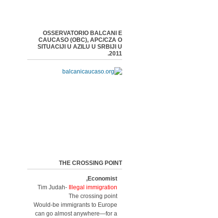
OSSERVATORIO BALCANI E
CAUCASO (OBC), APC/CZA O
SITUACIJI U AZILU U SRBIJI U
2011.
THE CROSSING POINT
Economist,
Tim Judah-
Illegal immigration
The crossing point
Would-be immigrants to Europe
can go almost anywhere—for a