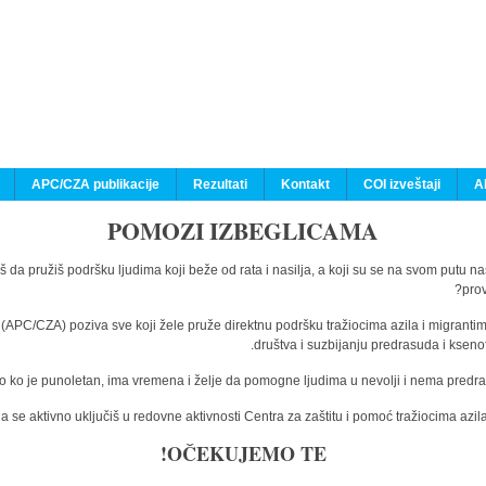
APC/CZA publikacije
Rezultati
Kontakt
COI izveštaji
A
POMOZI IZBEGLICAMA
š da pružiš podršku ljudima koji beže od rata i nasilja, a koji su se na svom putu n
prov
a (APC/CZA) poziva sve koji žele pruže direktnu podršku tražiocima azila i migranti
društva i suzbijanju predrasuda i kseno
o ko je punoletan, ima vremena i želje da pomogne ljudima u nevolji i nema predras
 se aktivno uključiš u redovne aktivnosti Centra za zaštitu i pomoć tražiocima az
OČEKUJEMO TE!