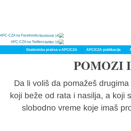
APC-CZA na Facebooku
APC-CZA na Twitteru
Studentska praksa u APC/CZA
APC/CZA publikacije
POMOZI 
Da li voliš da pomažeš drugima 
koji beže od rata i nasilja, a koji
slobodno vreme koje imaš pro