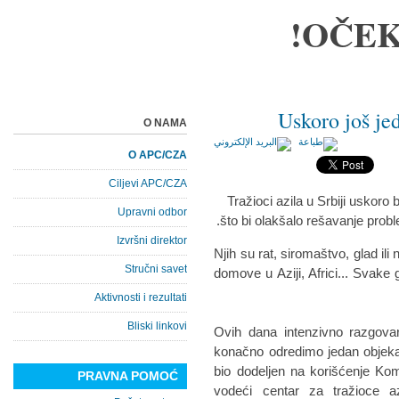
OČEK
Uskoro još jed
O NAMA
O APC/CZA
Ciljevi APC/CZA
Tražioci azila u Srbiji uskoro 
Upravni odbor
što bi olakšalo rešavanje probl
Izvršni direktor
Njih su rat, siromaštvo, glad il
Stručni savet
domove u Aziji, Africi... Svake 
Aktivnosti i rezultati
Bliski linkovi
"Ovih dana intenzivno razgov
konačno odredimo jedan objekat 
bio dodeljen na korišćenje Komes
PRAVNA POMOĆ
vodeći centar za tražioce az