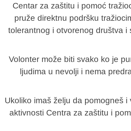
Centar za zaštitu i pomoć tražio
pruže direktnu podršku tražioci
tolerantnog i otvorenog društva i
Volonter može biti svako ko je p
ljudima u nevolji i nema predr
Ukoliko imaš želju da pomogneš i 
aktivnosti Centra za zaštitu i p