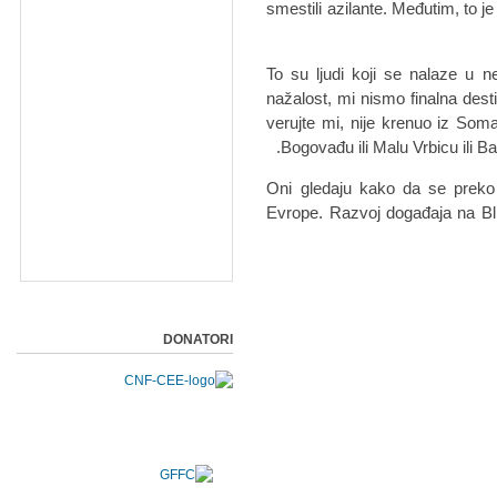
smestili azilante. Međutim, to j
"To su ljudi koji se nalaze u n
nažalost, mi nismo finalna desti
verujte mi, nije krenuo iz Soma
Bogovađu ili Malu Vrbicu ili B
Oni gledaju kako da se preko
Evrope. Razvoj događaja na Bli
DONATORI