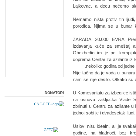
Lajkovac, a decu nećemo sla
- Nemamo ništa protiv tih ljud
porodica. Njima se u bunar 
ZARADA 20.000 EVRA Prema 
izdavanja kuće za smeštaj az
Obezbedio im je pet kompjuter
doprema Centar za azilante iz
nekoliko godina od jedne p
- Nije tačno da je voda u bunaru
nam se nije desilo. Otkako su o
U Komesarijatu za izbeglice isti
DONATORI
na osnovu zaključka Vlade S
zbrinuti u Centru za azilante u
jednoj sobi je i dvadesetak ljud
- Uslovi nisu idealni, ali je s
godine, na hladnoći, bez k