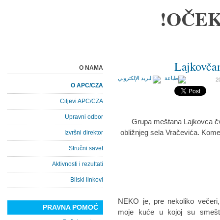
OČEK
Lajkovčan
O NAMA
O APC/CZA
Ciljevi APC/CZA
Upravni odbor
Grupa meštana Lajkovca čvrs
obližnjeg sela Vračevića. Komesa
Izvršni direktor
Stručni savet
Aktivnosti i rezultati
Bliski linkovi
NEKO je, pre nekoliko večeri
PRAVNA POMOĆ
moje kuće u kojoj su smešte