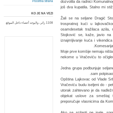
Početna strana
dozvolila da radnici Komunalno
još dva kupatila. Stalno mi sti
KO JE NA VEZI
Žali se na seljane Dragić Sto
1108 زائر، ولايوجد أعضاء داخل الموقع
trospratnoj kući u lajkovač
osamdesetak tražilaca azila, 
Stojković se, kaže, javio na 
iznajmljivanje kuća i vikendica
Komesarija
- Moje prve komšije nemaju ništa
nekome u Vračeviću to očigl
- Jedna grupa podbunjuje seljan
sam potpisao 
Opština Lajkovac od Vlade Srb
Vračeviću budu iseljeni do - p
utorak zahtevano je da nadležne
objekat uslove za smeštaj t
preporučuje vlasnicima da Kome
- Ako se azilanti ne isele, 