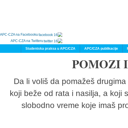
APC-CZA na Facebooku
APC-CZA na Twitteru
Studentska praksa u APC/CZA
APC/CZA publikacije
POMOZI 
Da li voliš da pomažeš drugima 
koji beže od rata i nasilja, a koji
slobodno vreme koje imaš pro