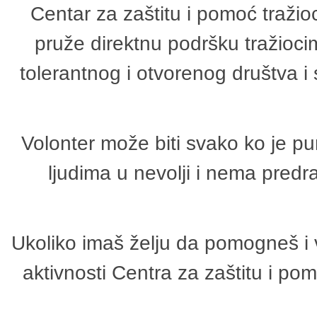
Centar za zaštitu i pomoć tražio
pruže direktnu podršku tražioci
tolerantnog i otvorenog društva i
Volonter može biti svako ko je p
ljudima u nevolji i nema predr
Ukoliko imaš želju da pomogneš i 
aktivnosti Centra za zaštitu i p