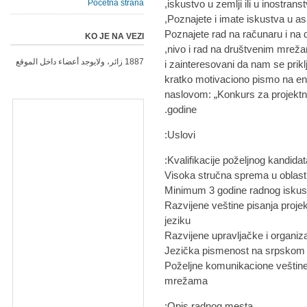
Početna strana
iskustvo u zemlji ili u inostranst
- Poznajete rad na računaru i n
KO JE NA VEZI
nivo i rad na društvenim mreža
1887 زائر، ولايوجد أعضاء داخل الموقع
i zainteresovani da nam se prik
kratko motivaciono pismo na e
naslovom: „Konkurs za projekt
godine.
Uslovi:
Kvalifikacije poželjnog kandidat
- Razvijene veštine pisanja proj
jeziku
- Poželjne komunikacione veštin
mrežama
Opis radnog mesta: