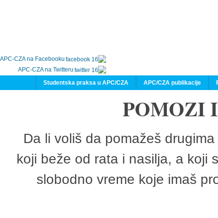
APC-CZA na Facebooku
APC-CZA na Twitteru
Studentska praksa u APC/CZA
APC/CZA publikacije
POMOZI 
Da li voliš da pomažeš drugima 
koji beže od rata i nasilja, a koji
slobodno vreme koje imaš pro