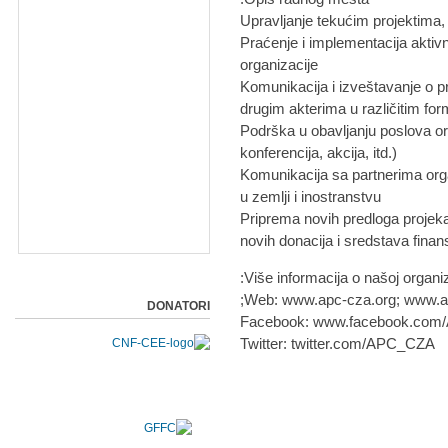
- Praćenje i implementacija aktivno
organizacije
- Komunikacija i izveštavanje o p
drugim akterima u različitim f
- Podrška u obavljanju poslova o
konferencija, akcija, itd.)
- Komunikacija sa partnerima or
u zemlji i inostranstvu
- Priprema novih predloga projeka
novih donacija i sredstava finan
Više informacija o našoj organiz
Web: www.apc-cza.org; www.azil
DONATORI
Facebook: www.facebook.com/A
Twitter: twitter.com/APC_CZA