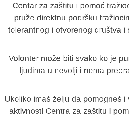
Centar za zaštitu i pomoć tražio
pruže direktnu podršku tražioci
tolerantnog i otvorenog društva i
Volonter može biti svako ko je p
ljudima u nevolji i nema predr
Ukoliko imaš želju da pomogneš i 
aktivnosti Centra za zaštitu i p