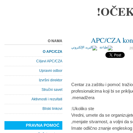
OČEK
APC/CZA konk
O NAMA
O APC/CZA
Ciljevi APC/CZA
Upravni odbor
Izvršni direktor
Centar za zaštitu i pomoć traži
Stručni savet
profesionalcima koji bi se priklj
menadžera.
Aktivnosti i rezultati
Ukoliko ste:
Bliski linkovi
- Vredni, umete da se organizujete,
menjate stvarnost, a voljni da 
PRAVNA POMOĆ
- Imate odlično znanje englesko