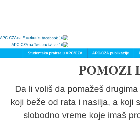
APC-CZA na Facebooku
APC-CZA na Twitteru
Studentska praksa u APC/CZA
APC/CZA publikacije
POMOZI 
Da li voliš da pomažeš drugima 
koji beže od rata i nasilja, a koji
slobodno vreme koje imaš pro