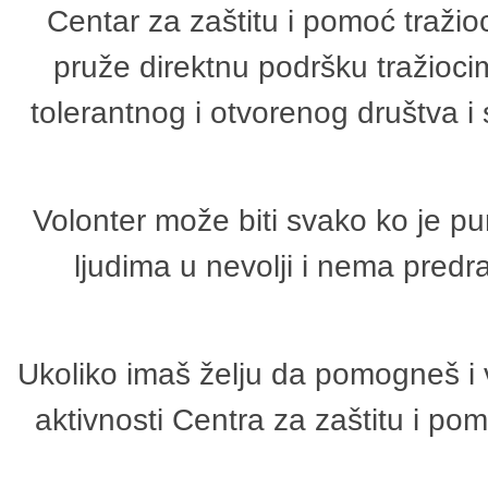
Centar za zaštitu i pomoć tražio
pruže direktnu podršku tražioci
tolerantnog i otvorenog društva i
Volonter može biti svako ko je p
ljudima u nevolji i nema predr
Ukoliko imaš želju da pomogneš i 
aktivnosti Centra za zaštitu i p