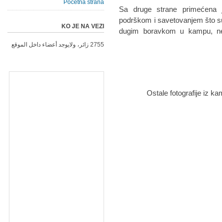
Početna strana
Sa druge strane primećena j
podrškom i savetovanjem što su 
KO JE NA VEZI
dugim boravkom u kampu, nei
2755 زائر، ولايوجد أعضاء داخل الموقع
Ostale fotografije iz k