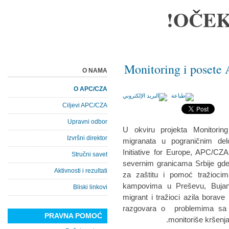
OČEK
Monitoring i poset
O NAMA
O APC/CZA
Ciljevi APC/CZA
Upravni odbor
U okviru projekta Monitoring
Izvršni direktor
migranata u pograničnim del
Initiative for Europe, APC/CZA 
Stručni savet
severnim granicama Srbije gde 
Aktivnosti i rezultati
za zaštitu i pomoć tražiocim
kampovima u Preševu, Bujano
Bliski linkovi
migrant i tražioci azila borave
razgovara o problemima sa k
PRAVNA POMOĆ
monitoriše kršenja