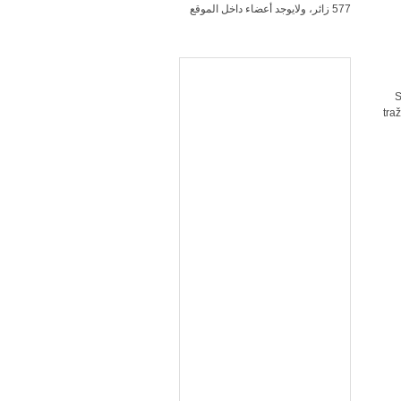
577 زائر، ولايوجد أعضاء داخل الموقع
S
tra