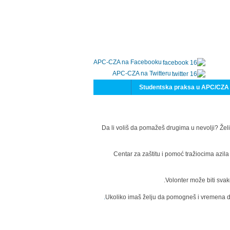
APC-CZA na Facebooku
APC-CZA na Twitteru
Studentska praksa u APC/CZA
Da li voliš da pomažeš drugima u nevolji? Želi
Centar za zaštitu i pomoć tražiocima azil
Volonter može biti svak
Ukoliko imaš želju da pomogneš i vremena da