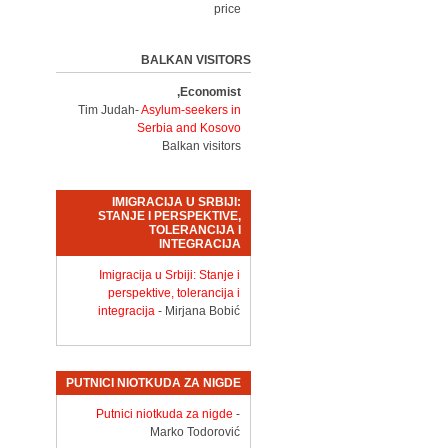
price
BALKAN VISITORS
Economist,
Tim Judah-
Asylum-seekers in
Serbia and Kosovo
Balkan visitors
IMIGRACIJA U SRBIJI:
STANJE I PERSPEKTIVE,
TOLERANCIJA I
INTEGRACIJA
Imigracija u Srbiji: Stanje i
perspektive, tolerancija i
integracija
- Mirjana Bobić
PUTNICI NIOTKUDA ZA NIGDE
Putnici niotkuda za nigde
-
Marko Todorović