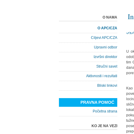
In
O NAMA
O APC/CZA
Ciljevi APC/CZA
Upravni odbor
U ok
Izvršni direktor
odob
tim 
Stručni savet
dan
pore
Aktivnosti i rezultati
Bliski linkovi
Kao 
pove
loci
PRAVNA POMOĆ
slič
loka
Početna strana
poku
tužn
KO JE NA VEZI
pose
prep