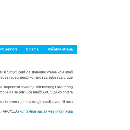
PC sektori
O nama
Početna strana
ašli u Srbiji? Želiš da slobodno vreme koje imaš
edeš radeći nešto korisno i za sebe i za druge?
ma, doprinesu stvaranju tolerantnog i otvorenog
fobije da se priključe mreži APC/CZA volontera.
uda prema ljudima drugih nacija, vera ili rasa.
ila (APC/CZA)
kontaktiraj nas za više informacija.