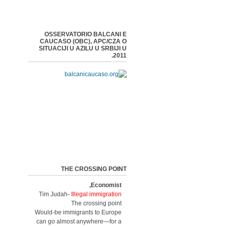
OSSERVATORIO BALCANI E
CAUCASO (OBC), APC/CZA O
SITUACIJI U AZILU U SRBIJI U
2011.
THE CROSSING POINT
Economist,
Tim Judah-
Illegal immigration
The crossing point
Would-be immigrants to Europe
can go almost anywhere—for a