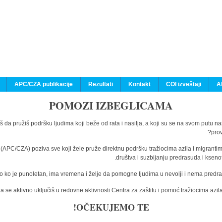
APC/CZA publikacije
Rezultati
Kontakt
COI izveštaji
A
POMOZI IZBEGLICAMA
š da pružiš podršku ljudima koji beže od rata i nasilja, a koji su se na svom putu n
prov
a (APC/CZA) poziva sve koji žele pruže direktnu podršku tražiocima azila i migranti
društva i suzbijanju predrasuda i kseno
o ko je punoletan, ima vremena i želje da pomogne ljudima u nevolji i nema predras
 se aktivno uključiš u redovne aktivnosti Centra za zaštitu i pomoć tražiocima az
OČEKUJEMO TE!