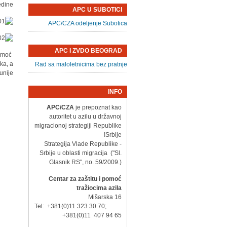
dine.
APC U SUBOTICI
APC/CZA odeljenje Subotica
APC I ZVDO BEOGRAD
pomoć
ka, a
Rad sa maloletnicima bez pratnje
nije.
INFO
APC/CZA
je prepoznat kao
autoritet u azilu u državnoj
migracionoj strategiji Republike
Srbije!
- Strategija Vlade Republike
Srbije u oblasti migracija ("Sl.
Glasnik RS", no. 59/2009.)
Centar za zaštitu i pomoć
tražiocima azila
Mišarska 16
Tel: +381(0)11 323 30 70;
+381(0)11 407 94 65