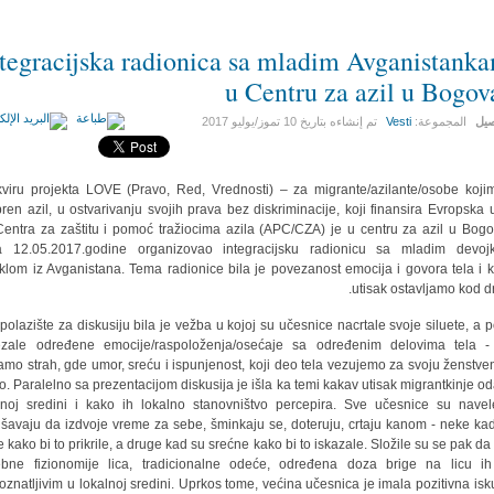
tegracijska radionica sa mladim Avganistank
u Centru za azil u Bogov
صيل
المجموعة:
Vesti
تم إنشاءه بتاريخ
10 تموز/يوليو 2017
viru projekta LOVE (Pravo, Red, Vrednosti) – za migrante/azilante/osobe koji
ren azil, u ostvarivanju svojih prava bez diskriminacije, koji finansira Evropska u
Centra za zaštitu i pomoć tražiocima azila (APC/CZA) je u centru za azil u Bogo
a 12.05.2017.godine organizovao integracijsku radionicu sa mladim devoj
klom iz Avganistana. Tema radionice bila je povezanost emocija i govora tela i 
utisak ostavljamo kod dr
polazište za diskusiju bila je vežba u kojoj su učesnice nacrtale svoje siluete, a 
zale određene emocije/raspoloženja/osećaje sa određenim delovima tela 
ramo strah, gde umor, sreću i ispunjenost, koji deo tela vezujemo za svoju ženstven
no. Paralelno sa prezentacijom diskusija je išla ka temi kakav utisak migrantkinje od
lnoj sredini i kako ih lokalno stanovništvo percepira. Sve učesnice su nave
šavaju da izdvoje vreme za sebe, šminkaju se, doteruju, crtaju kanom - neke ka
e kako bi to prikrile, a druge kad su srećne kako bi to iskazale. Složile su se pak da
bne fizionomije lica, tradicionalne odeće, određena doza brige na licu ih
oznatljivim u lokalnoj sredini. Uprkos tome, većina učesnica je imala pozitivna isk