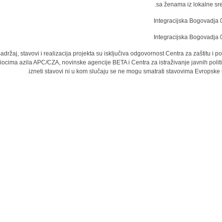
sa ženama iz lokalne sre
adržaj, stavovi i realizacija projekta su isključiva odgovornost Centra za zaštitu i 
žiocima azila APC/CZA, novinske agencije BETA i Centra za istraživanje javnih politi
izneti stavovi ni u kom slučaju se ne mogu smatrati stavovima Evropske u