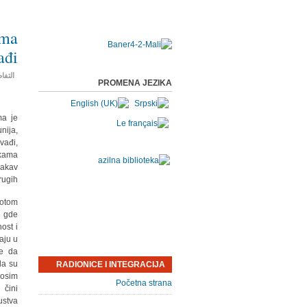
ama
ađi
التفا
PROMENA JEZIKA
ma je
nija,
vađi,
kama
kakav
ugih.
potom
- gde
ost i
aju u
le da
da su
RADIONICE I INTEGRACIJA
 osim
Početna strana
 čini
ustva