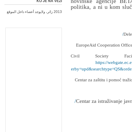
novinske agencije BETA
KO JE NA VEZI
politika, a ni u kom slu
2013 زائر، ولايوجد أعضاء داخل الموقع
https://webgate.ec.
etPUB&nbPubliList=15&page=1&orderby=upd&searchtype=QS&order