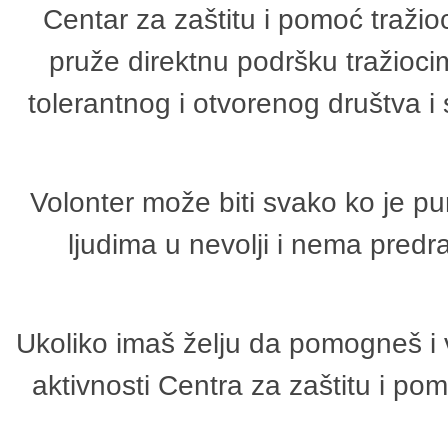
Centar za zaštitu i pomoć tražio
pruže direktnu podršku tražioci
tolerantnog i otvorenog društva i
Volonter može biti svako ko je p
ljudima u nevolji i nema predr
Ukoliko imaš želju da pomogneš i 
aktivnosti Centra za zaštitu i p