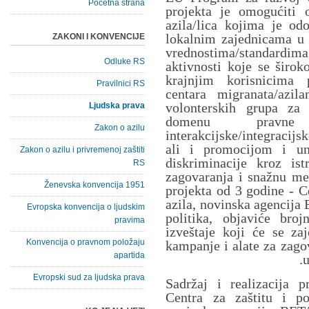
Početna strana
projekta je omogućiti o
azila/lica kojima je odo
lokalnim zajednicama u S
ZAKONI I KONVENCIJE
vrednostima/standard
Odluke RS
aktivnosti koje se širo
krajnjim korisnicima 
Pravilnici RS
centara migranata/azil
volonterskih grupa za 
Ljudska prava
domenu pravne z
Zakon o azilu
interakcijske/integracij
ali i promocijom i un
Zakon o azilu i privremenoj zaštiti
diskriminacije kroz is
RS
zagovaranja i snažnu me
Ženevska konvencija 1951
projekta od 3 godine - C
azila, novinska agencija 
Evropska konvencija o ljudskim
politika, objaviće broj
pravima
izveštaje koji će se zaj
Konvencija o pravnom položaju
kampanje i alate za zago
apartida
u
Evropski sud za ljudska prava
Sadržaj i realizacija p
Centra za zaštitu i p