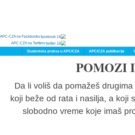
APC-CZA na Facebooku
APC-CZA na Twitteru
Studentska praksa u APC/CZA
APC/CZA publikacije
POMOZI 
Da li voliš da pomažeš drugima 
koji beže od rata i nasilja, a koji
slobodno vreme koje imaš pro