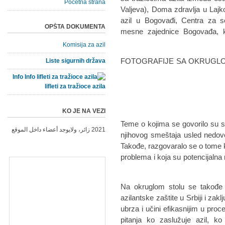
Početna strana
Valjeva), Doma zdravlja u Laj
azil u Bogovađi, Centra za soc
OPŠTA DOKUMENTA
mesne zajednice Bogovađa, ka
Komisija za azil
FOTOGRAFIJE SA OKRUGLO
Liste sigurnih država
Info
lifleti za tražioce azila
KO JE NA VEZI
Teme o kojima se govorilo su s
2021 زائر، ولايوجد أعضاء داخل الموقع
njihovog smeštaja usled nedovo
Takođe, razgovaralo se o tome k
problema i koja su potencijalna 
Na okruglom stolu se takođe 
azilantske zaštite u Srbiji i zak
ubrza i učini efikasnijim u proc
pitanja ko zaslužuje azil, ko