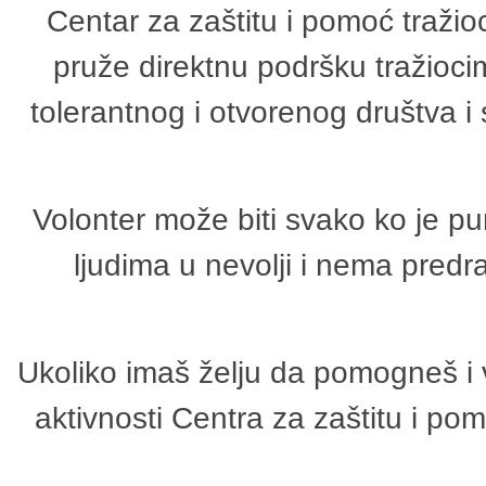
Centar za zaštitu i pomoć tražio
pruže direktnu podršku tražioci
tolerantnog i otvorenog društva i
Volonter može biti svako ko je p
ljudima u nevolji i nema predr
Ukoliko imaš želju da pomogneš i 
aktivnosti Centra za zaštitu i p