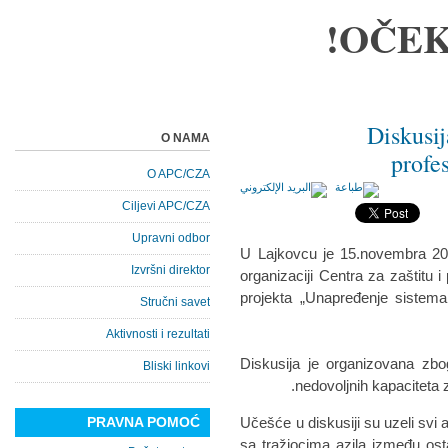
OČEK
Diskusij
O NAMA
profe
O APC/CZA
Ciljevi APC/CZA
Upravni odbor
U Lajkovcu je 15.novembra 201
Izvršni direktor
organizaciji Centra za zaštitu
projekta „Unapređenje sistema 
Stručni savet
Aktivnosti i rezultati
Diskusija je organizovana zb
Bliski linkovi
nedovoljnih kapaciteta 
PRAVNA POMOĆ
Učešće u diskusiji su uzeli svi a
sa tražiocima azila između ost