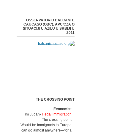
OSSERVATORIO BALCANI E
CAUCASO (OBC), APC/CZA O
SITUACIJI U AZILU U SRBIJI U
2011.
THE CROSSING POINT
Economist,
Tim Judah-
Illegal immigration
The crossing point
Would-be immigrants to Europe
can go almost anywhere—for a