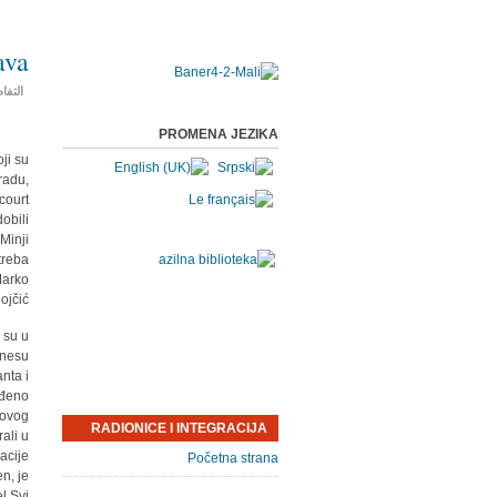
ava
التفا
PROMENA JEZIKA
ji su
radu,
court
obili
Minji
treba
Marko
ojčić.
 su u
znesu
nta i
eđeno
 ovog
RADIONICE I INTEGRACIJA
ali u
acije
Početna strana
n, je
l.Svi