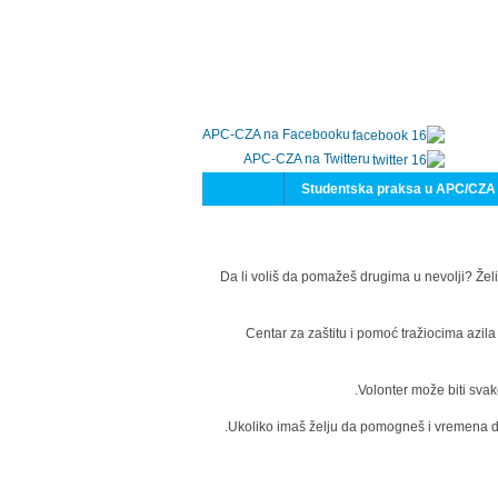
APC-CZA na Facebooku
APC-CZA na Twitteru
Studentska praksa u APC/CZA
Da li voliš da pomažeš drugima u nevolji? Želi
Centar za zaštitu i pomoć tražiocima azil
Volonter može biti svak
Ukoliko imaš želju da pomogneš i vremena da