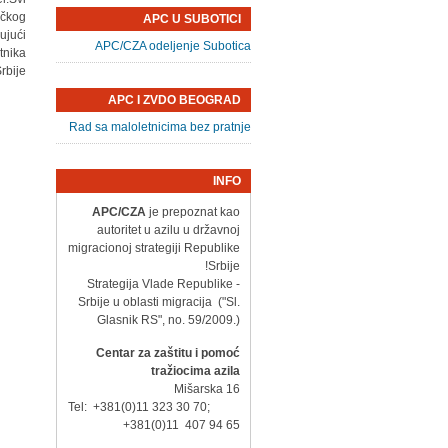
ičkog
APC U SUBOTICI
ujući
APC/CZA odeljenje Subotica
tnika
bije.
APC I ZVDO BEOGRAD
Rad sa maloletnicima bez pratnje
INFO
APC/CZA
je prepoznat kao
autoritet u azilu u državnoj
migracionoj strategiji Republike
Srbije!
- Strategija Vlade Republike
Srbije u oblasti migracija ("Sl.
Glasnik RS", no. 59/2009.)
Centar za zaštitu i pomoć
tražiocima azila
Mišarska 16
Tel: +381(0)11 323 30 70;
+381(0)11 407 94 65