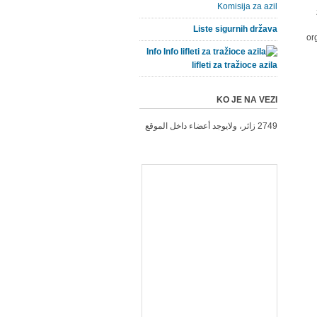
Komisija za azil
Liste sigurnih država
or
Info
lifleti za tražioce azila
KO JE NA VEZI
2749 زائر، ولايوجد أعضاء داخل الموقع