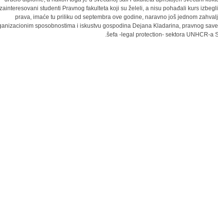
zainteresovani studenti Pravnog fakulteta koji su želeli, a nisu pohađali kurs izbegl
prava, imaće tu priliku od septembra ove godine, naravno još jednom zahvalj
ganizacionim sposobnostima i iskustvu gospodina Dejana Kladarina, pravnog save
šefa -legal protection- sektora UNHCR-a Sr