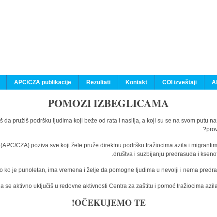
APC/CZA publikacije
Rezultati
Kontakt
COI izveštaji
A
POMOZI IZBEGLICAMA
š da pružiš podršku ljudima koji beže od rata i nasilja, a koji su se na svom putu n
prov
a (APC/CZA) poziva sve koji žele pruže direktnu podršku tražiocima azila i migranti
društva i suzbijanju predrasuda i kseno
o ko je punoletan, ima vremena i želje da pomogne ljudima u nevolji i nema predras
 se aktivno uključiš u redovne aktivnosti Centra za zaštitu i pomoć tražiocima az
OČEKUJEMO TE!