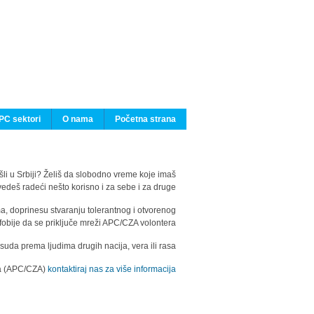
PC sektori
O nama
Početna strana
ašli u Srbiji? Želiš da slobodno vreme koje imaš
edeš radeći nešto korisno i za sebe i za druge?
ma, doprinesu stvaranju tolerantnog i otvorenog
fobije da se priključe mreži APC/CZA volontera.
uda prema ljudima drugih nacija, vera ili rasa.
ila (APC/CZA)
kontaktiraj nas za više informacija.