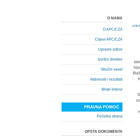
O NAMA
O APC/CZA
Ciljevi APC/CZA
Upravni odbor
Izvršni direktor
tak
hip
Stručni savet
Blaž
t
Aktivnosti i rezultati
Bliski linkovi
D
us
PRAVNA POMOĆ
r
Početna strana
OPŠTA DOKUMENTA