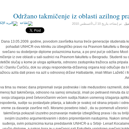
Održano takmičenje iz oblasti azilnog pr
صيل
تم إنشاءه بتاريخ
10 آب/أغسطس 2010
Dana 13.05.2009. godine, povodom završetka kursa treće generacije studenata ko
pohađali UNHCR-ovu kliniku za izbegličko pravo na Pravnom fakultetu u Beog
svečano su dodeljenje diplome polaznicima kursa, a po prvi put je održano Moot 
mičenje iz ove oblasti u sali-sudnici na Pravnom fakultetu u Beogradu. Studenti su d
otetički slučaj u kome je uloga aplikanta, odnosno zastupnika tražioca azila pripala 
ić i Danilu Ćurčiću, dok su ulogu respondenta-državnog organa koji odlučuje da li 
ražiocu azila dati pravo na azil u odnosnoj državi Halbatante, imali Milan Lažetić i 
An
va tima su mesec dana pripremali svoje podneske i iste međusobno razmenili, dok
menoj fazi takmičenja, odnosno na samoj simulaciji, imali po petnaest minuta da i
svoja izlaganja pred četvoročlanim većem sudija.Nakon usmenog izlaganja aplika
espodenta, sudije su postavljale pitanja, a takođe je svakoj od strana pripalo i odr
vreme za davanje završne reči. Moramo posebno istaći , da su pomenuti učesnici
takmičenja pokazali izuzetno poznavanje materije izbegličkog prava i da su briljir
svojim izuzetno argumentovanim i dobro pripremljenim nastupima. Nakon simul
suđenja, svim polaznicima kursa predstavnik UNHCR-a u Srbiji- Lenart Kocalaine
uručio diplome, a nakon toga je u svečanoj sali Fakulteta upristojen svečani kokte