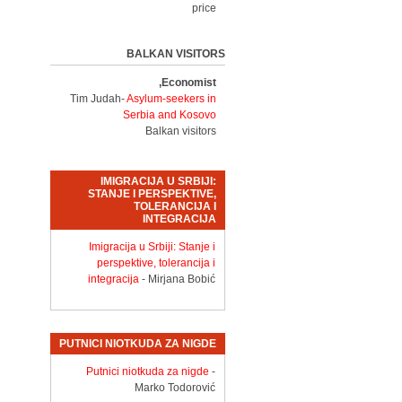
price
BALKAN VISITORS
Economist,
Tim Judah-
Asylum-seekers in
Serbia and Kosovo
Balkan visitors
IMIGRACIJA U SRBIJI:
STANJE I PERSPEKTIVE,
TOLERANCIJA I
INTEGRACIJA
Imigracija u Srbiji: Stanje i
perspektive, tolerancija i
integracija
- Mirjana Bobić
PUTNICI NIOTKUDA ZA NIGDE
Putnici niotkuda za nigde
-
Marko Todorović