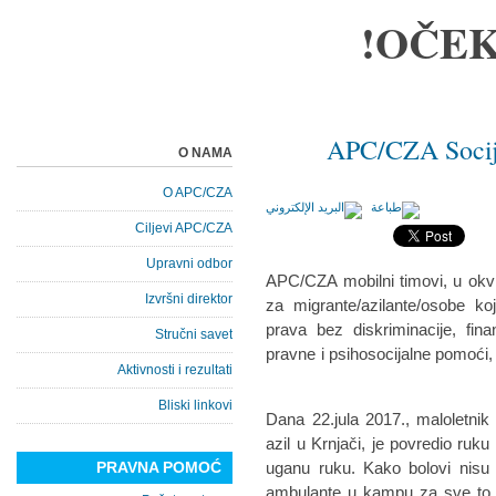
OČEK
APC/CZA Socija
O NAMA
O APC/CZA
Ciljevi APC/CZA
Upravni odbor
APC/CZA mobilni timovi, u okv
Izvršni direktor
za migrante/azilante/osobe ko
prava bez diskriminacije, fin
Stručni savet
pravne i psihosocijalne pomoći,
Aktivnosti i rezultati
Bliski linkovi
Dana 22.jula 2017., maloletnik
azil u Krnjači, je povredio ruku
PRAVNA POMOĆ
uganu ruku. Kako bolovi nisu 
ambulante u kampu za sve to 