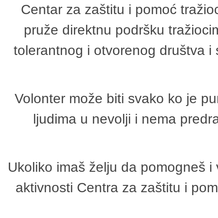
Centar za zaštitu i pomoć tražio
pruže direktnu podršku tražioci
tolerantnog i otvorenog društva i
Volonter može biti svako ko je p
ljudima u nevolji i nema predr
Ukoliko imaš želju da pomogneš i 
aktivnosti Centra za zaštitu i p