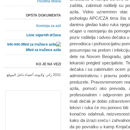
Početna strana
zaštita, zabrinuti roditelji su
azila. Vidno uznemiren otac
OPŠTA DOKUMENTA
psihologu APC/CZA tima šta s
danima gledao kako ruka njegovog
Komisija za azil
očajan u nastojanju da pomog
Liste sigurnih država
poziv roditelja i odveo dečaka u
prevodioca i psihosocijalnu pom
Info
posumnjao na prelom i infekciju
lifleti za tražioce azila
dete na Novom Beogradu, gde
lekarski pregled specijaliste
KO JE NA VEZI
dečaka i sa zabrinutim ocem pr
2031 زائر، ولايوجد أعضاء داخل الموقع
administrativnu i pravnu podr
preduzele. Pravovremenom reak
azila, pomoći oko prevoda, ad
profesionalnim i odgvornim pris
mali dečak je dobio zdravstvenu 
lekovi i ruka će mu ponovo biti
konačno odahnuli, neizvesnost 
kako da izrazi sreću i zahvalno
da po povratku u kamp Krnjača