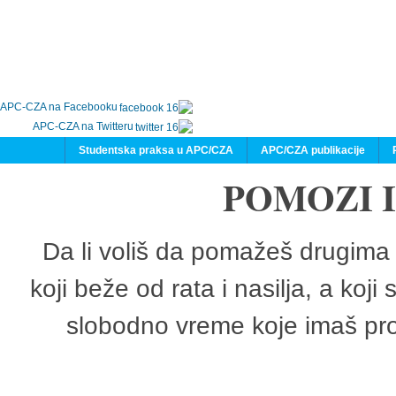
APC-CZA na Facebooku
APC-CZA na Twitteru
Studentska praksa u APC/CZA
APC/CZA publikacije
POMOZI 
Da li voliš da pomažeš drugima 
koji beže od rata i nasilja, a koji
slobodno vreme koje imaš pro