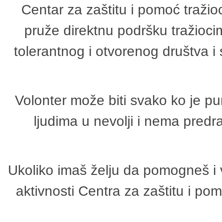
Centar za zaštitu i pomoć tražio
pruže direktnu podršku tražioci
tolerantnog i otvorenog društva i
Volonter može biti svako ko je p
ljudima u nevolji i nema predr
Ukoliko imaš želju da pomogneš i 
aktivnosti Centra za zaštitu i p