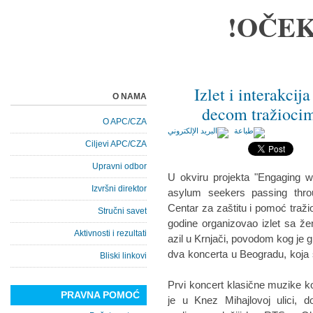
OČEK
Izlet i interakcij
O NAMA
decom tražiocim
O APC/CZA
Ciljevi APC/CZA
Upravni odbor
U okviru projekta "Engaging w
Izvršni direktor
asylum seekers passing throu
Centar za zaštitu i pomoć traž
Stručni savet
godine organizovao izlet sa ž
Aktivnosti i rezultati
azil u Krnjači, povodom kog je g
dva koncerta u Beogradu, koja 
Bliski linkovi
Prvi koncert klasične muzike koji
PRAVNA POMOĆ
je u Knez Mihajlovoj ulici, 