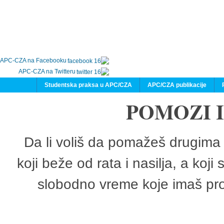
APC-CZA na Facebooku
APC-CZA na Twitteru
Studentska praksa u APC/CZA
APC/CZA publikacije
POMOZI 
Da li voliš da pomažeš drugima 
koji beže od rata i nasilja, a koji
slobodno vreme koje imaš pro