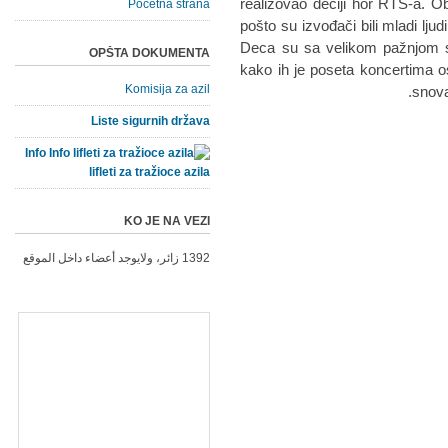
realizovao dečiji hor RTS-a. O
Početna strana
pošto su izvođači bili mladi lj
Deca su sa velikom pažnjom sl
OPŠTA DOKUMENTA
kako ih je poseta koncertima os
Komisija za azil
snova 
Liste sigurnih država
Info
lifleti za tražioce azila
KO JE NA VEZI
1392 زائر، ولايوجد أعضاء داخل الموقع