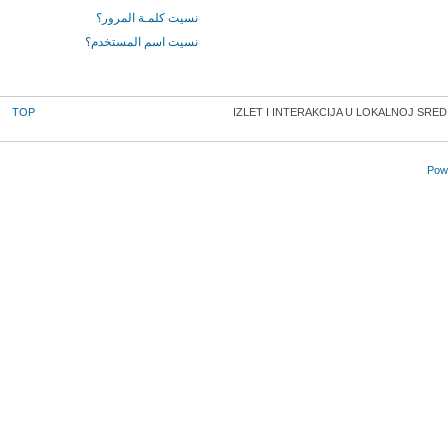
نسيت كلمـة المرور؟
نسيت اسم المستخدم؟
TOP
IZLET I INTERAKCIJA U LOKALNOJ SRED
Powe