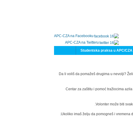
APC-CZA na Facebooku
APC-CZA na Twitteru
Studentska praksa u APC/CZA
Da li voliš da pomažeš drugima u nevolji? Želi
Centar za zaštitu i pomoć tražiocima azil
Volonter može biti svak
Ukoliko imaš želju da pomogneš i vremena da