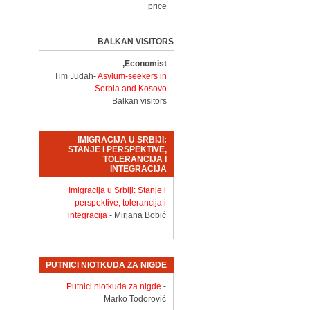
price
BALKAN VISITORS
Economist,
Tim Judah-
Asylum-seekers in
Serbia and Kosovo
Balkan visitors
IMIGRACIJA U SRBIJI:
STANJE I PERSPEKTIVE,
TOLERANCIJA I
INTEGRACIJA
Imigracija u Srbiji: Stanje i
perspektive, tolerancija i
integracija
- Mirjana Bobić
PUTNICI NIOTKUDA ZA NIGDE
Putnici niotkuda za nigde
-
Marko Todorović