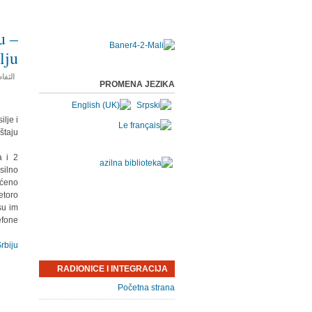
u –
lju
التفا
PROMENA JEZIKA
lje i
taju.
a i 2
silno
aćeno
etoro
 su im
fone.
rbiju
RADIONICE I INTEGRACIJA
Početna strana