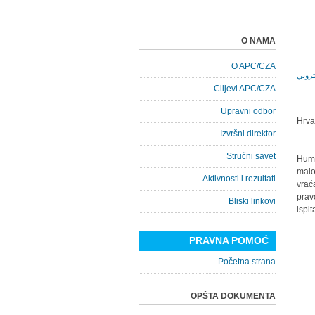
O NAMA
O APC/CZA
Ciljevi APC/CZA
Upravni odbor
Hrva
Izvršni direktor
Stručni savet
Huma
malo
Aktivnosti i rezultati
vrać
prav
Bliski linkovi
ispit
PRAVNA POMOĆ
Početna strana
OPŠTA DOKUMENTA