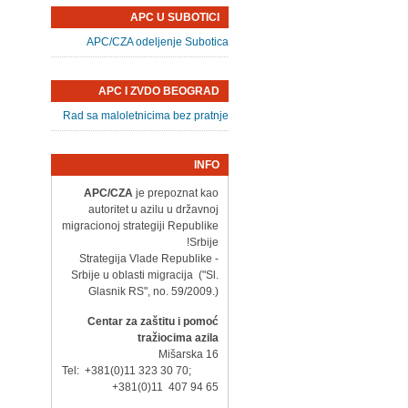
APC U SUBOTICI
APC/CZA odeljenje Subotica
APC I ZVDO BEOGRAD
Rad sa maloletnicima bez pratnje
INFO
APC/CZA
je prepoznat kao
autoritet u azilu u državnoj
migracionoj strategiji Republike
Srbije!
- Strategija Vlade Republike
Srbije u oblasti migracija ("Sl.
Glasnik RS", no. 59/2009.)
Centar za zaštitu i pomoć
tražiocima azila
Mišarska 16
Tel: +381(0)11 323 30 70;
+381(0)11 407 94 65