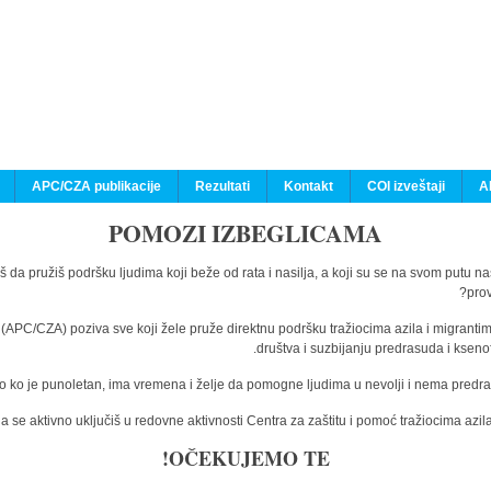
APC/CZA publikacije
Rezultati
Kontakt
COI izveštaji
A
POMOZI IZBEGLICAMA
š da pružiš podršku ljudima koji beže od rata i nasilja, a koji su se na svom putu n
prov
a (APC/CZA) poziva sve koji žele pruže direktnu podršku tražiocima azila i migranti
društva i suzbijanju predrasuda i kseno
o ko je punoletan, ima vremena i želje da pomogne ljudima u nevolji i nema predras
 se aktivno uključiš u redovne aktivnosti Centra za zaštitu i pomoć tražiocima az
OČEKUJEMO TE!