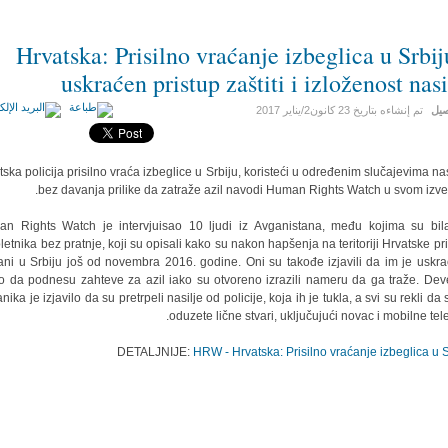
Hrvatska: Prisilno vraćanje izbeglica u Srbij
uskraćen pristup zaštiti i izloženost nasi
صيل
تم إنشاءه بتاريخ
23 كانون2/يناير 2017
tska policija prisilno vraća izbeglice u Srbiju, koristeći u određenim slučajevima nasi
bez davanja prilike da zatraže azil navodi Human Rights Watch u svom izveš
n Rights Watch je intervjuisao 10 ljudi iz Avganistana, među kojima su bil
letnika bez pratnje, koji su opisali kako su nakon hapšenja na teritoriji Hrvatske pri
ani u Srbiju još od novembra 2016. godine. Oni su takođe izjavili da im je uskr
o da podnesu zahteve za azil iako su otvoreno izrazili nameru da ga traže. Dev
anika je izjavilo da su pretrpeli nasilje od policije, koja ih je tukla, a svi su rekli da
oduzete lične stvari, uključujući novac i mobilne tele
DETALJNIJE:
HRW - Hrvatska: Prisilno vraćanje izbeglica u S