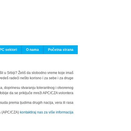
PC sektori
O nama
Početna strana
ašli u Srbiji? Želiš da slobodno vreme koje imaš
edeš radeći nešto korisno i za sebe i za druge?
ma, doprinesu stvaranju tolerantnog i otvorenog
fobije da se priključe mreži APC/CZA volontera.
uda prema ljudima drugih nacija, vera ili rasa.
ila (APC/CZA)
kontaktiraj nas za više informacija.