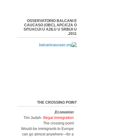
OSSERVATORIO BALCANI E
CAUCASO (OBC), APC/CZA O
SITUACIJI U AZILU U SRBIJI U
2011.
THE CROSSING POINT
Economist,
Tim Judah-
Illegal immigration
The crossing point
Would-be immigrants to Europe
can go almost anywhere—for a