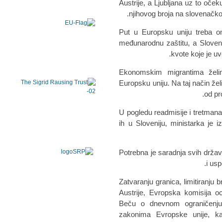
Austrije, a Ljubljana uz to očeku
njihovog broja na slovenačkoj
„Put u Europsku uniju treba 
međunarodnu zaštitu, a Slovenij
kvote koje je uv
„Ekonomskim migrantima žel
Europsku uniju. Na taj način želi
od pr
U pogledu readmisije i tretmana 
ih u Sloveniju, ministarka je i
„Potrebna je saradnja svih drža
i usp
Zatvaranju granica, limitiranju b
Austrije, Evropska komisija oc
Beču o dnevnom ograničenju 
zakonima Evropske unije, k