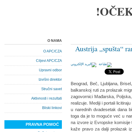
OČEK
O NAMA
Austrija „spušta“ r
O APC/CZA
Ciljevi APC/CZA
Upravni odbor
Izvršni direktor
Beograd, Beč, Ljubljana, Brisel
Stručni savet
balkanskoj ruti za prolazak migr
zagovornici Mađarska, Poljska
Aktivnosti i rezultati
realizuje. Mediji i portali licit
Bliski linkovi
u narednih dvadesetak dana bi
toga da je to moguće već u nar
na izvore iz Evropske komisije t
PRAVNA POMOĆ
kaže pravo za dalji prolazak iz