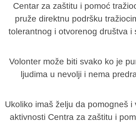
Centar za zaštitu i pomoć tražio
pruže direktnu podršku tražioci
tolerantnog i otvorenog društva i
Volonter može biti svako ko je p
ljudima u nevolji i nema predr
Ukoliko imaš želju da pomogneš i 
aktivnosti Centra za zaštitu i p