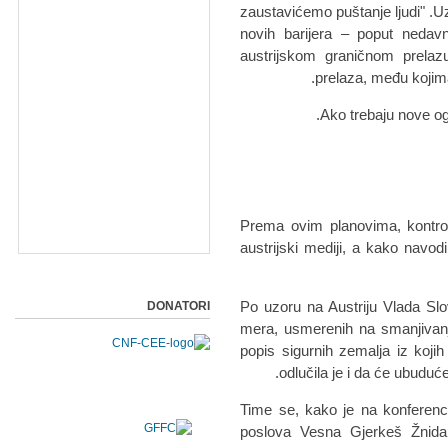
zaustavićemo puštanje ljudi" .Uz
novih barijera – poput nedav
austrijskom graničnom prelaz
prelaza, među kojima 
Prema ovim planovima, kontroli
austrijski mediji, a kako navod
Po uzoru na Austriju Vlada Slove
DONATORI
mera, usmerenih na smanjivanje p
popis sigurnih zemalja iz kojih
odlučila je i da će ubuduć
Time se, kako je na konferenci
poslova Vesna Gjerkeš Žnida