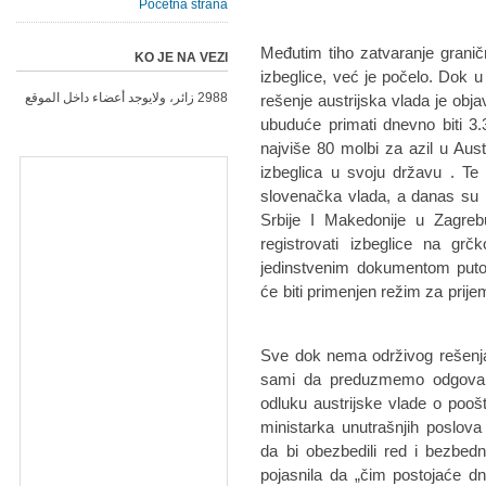
Početna strana
Međutim tiho zatvaranje granič
KO JE NA VEZI
izbeglice, već je počelo. Dok u
2988 زائر، ولايوجد أعضاء داخل الموقع
rešenje austrijska vlada je obj
ubuduće primati dnevno biti 3
najviše 80 molbi za azil u Austr
izbeglica u svoju državu . Te
slovenačka vlada, a danas su min
Srbije I Makedonije u Zagrebu 
registrovati izbeglice na gr
jedinstvenim dokumentom putov
će biti primenjen režim za prije
„Sve dok nema održivog rešen
sami da preduzmemo odgovara
odluku austrijske vlade o pooš
ministarka unutrašnjih poslova 
da bi obezbedili red i bezbedno
pojasnila da „čim postojaće d