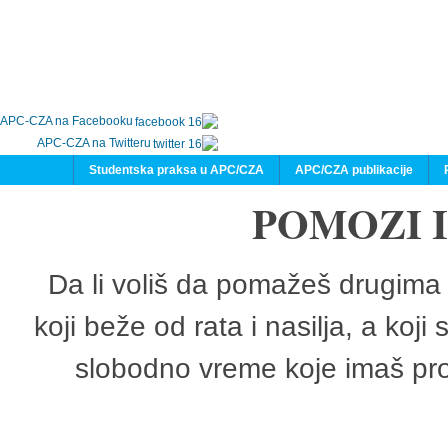
APC-CZA na Facebooku
APC-CZA na Twitteru
Studentska praksa u APC/CZA
APC/CZA publikacije
POMOZI 
Da li voliš da pomažeš drugima 
koji beže od rata i nasilja, a koji
slobodno vreme koje imaš pro