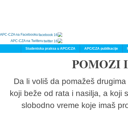
APC-CZA na Facebooku
APC-CZA na Twitteru
Studentska praksa u APC/CZA
APC/CZA publikacije
POMOZI 
Da li voliš da pomažeš drugima 
koji beže od rata i nasilja, a koji
slobodno vreme koje imaš pro