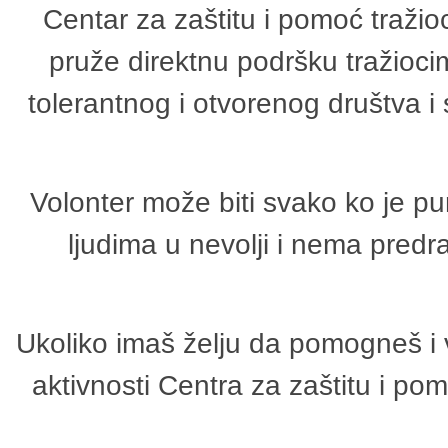
Centar za zaštitu i pomoć tražio
pruže direktnu podršku tražioci
tolerantnog i otvorenog društva i
Volonter može biti svako ko je p
ljudima u nevolji i nema predr
Ukoliko imaš želju da pomogneš i 
aktivnosti Centra za zaštitu i p