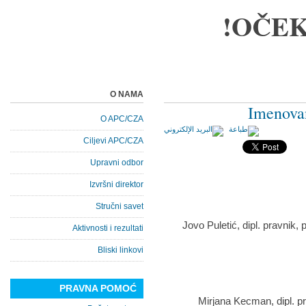
OČEK
O NAMA
Imenovan
O APC/CZA
Ciljevi APC/CZA
Upravni odbor
Izvršni direktor
Stručni savet
Aktivnosti i rezultati
Bliski linkovi
PRAVNA POMOĆ