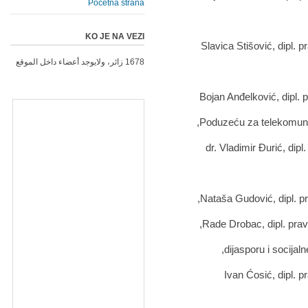
Početna strana
KO JE NA VEZI
1678 زائر، ولايوجد أعضاء داخل الموقع
Poduzeću za telekomunik
dijasporu i socija