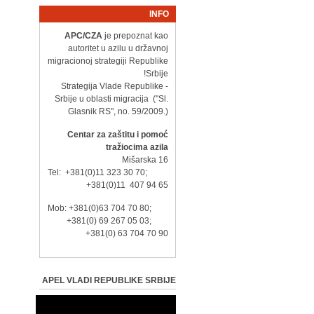
INFO
APC/CZA
je prepoznat kao
autoritet u azilu u državnoj
migracionoj strategiji Republike
Srbije!
- Strategija Vlade Republike
Srbije u oblasti migracija ("Sl.
Glasnik RS", no. 59/2009.)
Centar za zaštitu i pomoć
tražiocima azila
Mišarska 16
Tel: +381(0)11 323 30 70;
+381(0)11 407 94 65
Mob: +381(0)63 704 70 80;
+381(0) 69 267 05 03;
+381(0) 63 704 70 90
APEL VLADI REPUBLIKE SRBIJE