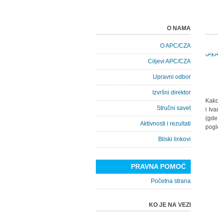
O NAMA
O APC/CZA
Ciljevi APC/CZA
Upravni odbor
Izvršni direktor
Kako
Stručni savet
i Iv
(gde
Aktivnosti i rezultati
pogl
Bliski linkovi
PRAVNA POMOĆ
Početna strana
KO JE NA VEZI