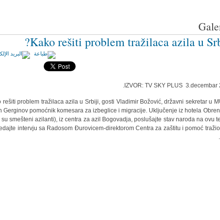
Galer
Kako rešiti problem tražilaca azila u Srbi
IZVOR: TV SKY PLUS 3.decembar 
 rešiti problem tražilaca azila u Srbiji, gosti Vladimir Božović, državni sekretar u 
an Gerginov pomoćnik komesara za izbeglice i migracije. Uključenje iz hotela Obre
 su smešteni azilanti), iz centra za azil Bogovadja, poslušajte stav naroda na ovu t
edajte intervju sa Radosom Đurovicem-direktorom Centra za zaštitu i pomoć traži