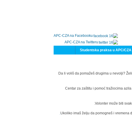
APC-CZA na Facebooku
APC-CZA na Twitteru
Studentska praksa u APC/CZA
Da li voliš da pomažeš drugima u nevolji? Želi
Centar za zaštitu i pomoć tražiocima azil
Volonter može biti svak
Ukoliko imaš želju da pomogneš i vremena da