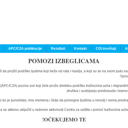
APC/CZA publikacije
Rezultati
Kontakt
COI izveštaji
A
POMOZI IZBEGLICAMA
š da pružiš podršku ljudima koji beže od rata i nasilja, a koji su se na svom putu n
prov
a (APC/CZA) poziva sve koji žele pruže direktnu podršku tražiocima azila i migranti
društva i suzbijanju predrasuda i kseno
o ko je punoletan, ima vremena i želje da pomogne ljudima u nevolji i nema predras
 se aktivno uključiš u redovne aktivnosti Centra za zaštitu i pomoć tražiocima az
OČEKUJEMO TE!