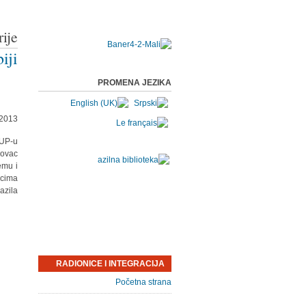
ije
ji?
PROMENA JEZIKA
2013.
MUP-u
novac
emu i
ocima
azila.
RADIONICE I INTEGRACIJA
Početna strana