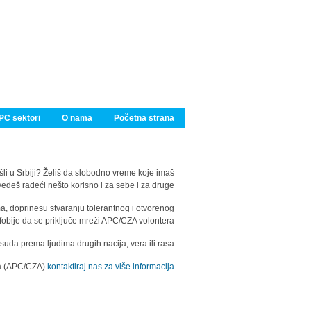
PC sektori
O nama
Početna strana
ašli u Srbiji? Želiš da slobodno vreme koje imaš
edeš radeći nešto korisno i za sebe i za druge?
ma, doprinesu stvaranju tolerantnog i otvorenog
fobije da se priključe mreži APC/CZA volontera.
uda prema ljudima drugih nacija, vera ili rasa.
ila (APC/CZA)
kontaktiraj nas za više informacija.