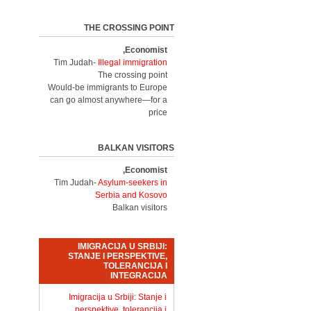
THE CROSSING POINT
Economist,
Tim Judah-
Illegal immigration
The crossing point
Would-be immigrants to Europe
can go almost anywhere—for a
price
BALKAN VISITORS
Economist,
Tim Judah-
Asylum-seekers in
Serbia and Kosovo
Balkan visitors
IMIGRACIJA U SRBIJI:
STANJE I PERSPEKTIVE,
TOLERANCIJA I
INTEGRACIJA
Imigracija u Srbiji: Stanje i
perspektive, tolerancija i