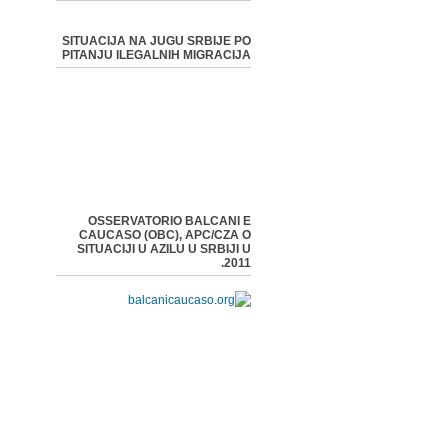
SITUACIJA NA JUGU SRBIJE PO
PITANJU ILEGALNIH MIGRACIJA
OSSERVATORIO BALCANI E
CAUCASO (OBC), APC/CZA O
SITUACIJI U AZILU U SRBIJI U
2011.