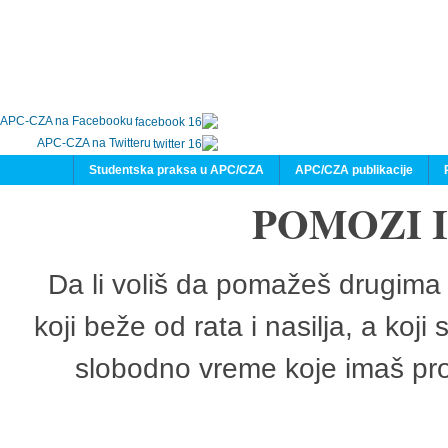
APC-CZA na Facebooku
APC-CZA na Twitteru
Studentska praksa u APC/CZA
APC/CZA publikacije
POMOZI 
Da li voliš da pomažeš drugima 
koji beže od rata i nasilja, a koji
slobodno vreme koje imaš pro