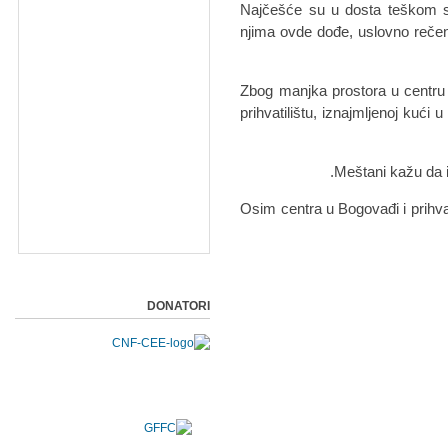
"Najčešće su u dosta teškom st
njima ovde dođe, uslovno reče
Zbog manjka prostora u centru 
prihvatilištu, iznajmljenoj kuć
Meštani kažu da i
Osim centra u Bogovađi i prihvat
DONATORI