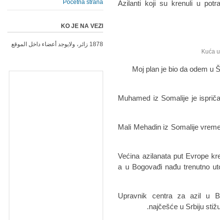
Početna strana
Azilanti koji su krenuli u po
KO JE NA VEZI
1878 زائر، ولايوجد أعضاء داخل الموقع
"Moj plan je bio da odem u 
Muhamed iz Somalije je ispriča
Mali Mehadin iz Somalije vreme
Većina azilanata put Evrope kreć
a u Bogovađi nađu trenutno utoč
Upravnik centra za azil u B
najčešće u Srbiju stiž