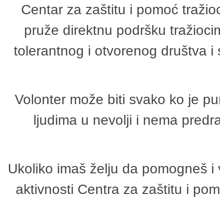
Centar za zaštitu i pomoć tražio
pruže direktnu podršku tražioci
tolerantnog i otvorenog društva i
Volonter može biti svako ko je p
ljudima u nevolji i nema predr
Ukoliko imaš želju da pomogneš i 
aktivnosti Centra za zaštitu i p