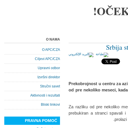
OČEK
O NAMA
Srbija s
O APC/CZA
Ciljevi APC/CZA
Upravni odbor
Izvršni direktor
Prekobrojnost u centru za azi
Stručni savet
od pre nekoliko meseci, kada 
Aktivnosti i rezultati
Bliski linkovi
Za razliku od pre nekoliko me
prebukiran a stranci spavali 
prolazi 
PRAVNA POMOĆ