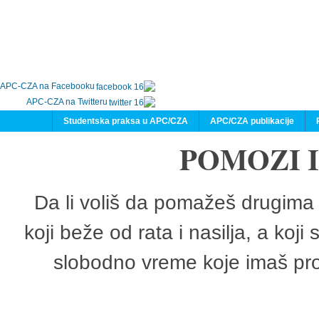
APC-CZA na Facebooku
APC-CZA na Twitteru
Studentska praksa u APC/CZA
APC/CZA publikacije
POMOZI 
Da li voliš da pomažeš drugima 
koji beže od rata i nasilja, a koji
slobodno vreme koje imaš pro