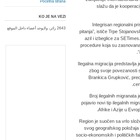
Početna strana
slažu da je kooperaci
KO JE NA VEZI
"Integrisan regionalni p
2643 زائر، ولايوجد أعضاء داخل الموقع
pitanja", ističe Trpe Stojanovsk
azil i izbeglice za SETimes.
procedure koja su zasnovana 
Ilegalna migracija predstavlja 
zbog svoje povezanosti s
Brankica Grupković, pre
cen
Broj ilegalnih migranata 
pojavio novi tip ilegalnih migr
Afrike i Azije u Evro
"Region je suočen sa vrlo sl
svog geografskog položaja i
socio-ekonomskih i političkih fa