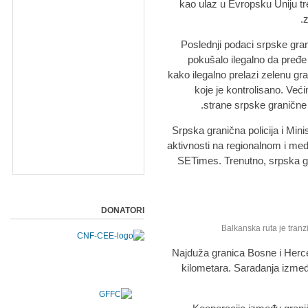
kao ulaz u Evropsku Uniju tr
z
Poslednji podaci srpske grani
pokušalo ilegalno da pređe 
kako ilegalno prelazi zelenu gr
koje je kontrolisano. Veći
strane srpske granične p
"Srpska granična policija i Min
aktivnosti na regionalnom i me
SETimes. Trenutno, srpska gran
DONATORI
Balkanska ruta je tran
Najduža granica Bosne i Herc
kilometara. Saradanja izmeđ