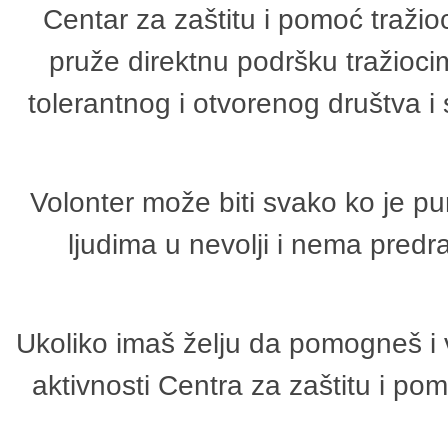
Centar za zaštitu i pomoć tražio
pruže direktnu podršku tražioci
tolerantnog i otvorenog društva i
Volonter može biti svako ko je p
ljudima u nevolji i nema predr
Ukoliko imaš želju da pomogneš i 
aktivnosti Centra za zaštitu i p