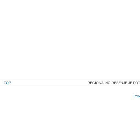
TOP
REGIONALNO REŠENJE JE POT
Powe