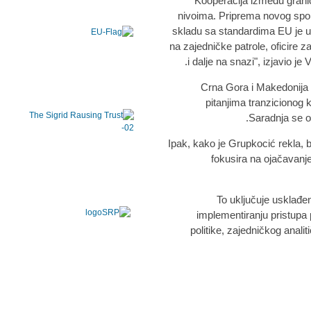
"Kooperacija između graničn
nivoima. Priprema novog spora
skladu sa standardima EU je u
na zajedničke patrole, oficire za
i dalje na snazi", izjavio je
Crna Gora i Makedonija i
pitanjima tranzicionog kr
Saradnja se o
Ipak, kako je Grupkocić rekla, bo
fokusira na ojačavanj
" To uključuje usklađe
implementiranju pristupa p
politike, zajedničkog anali