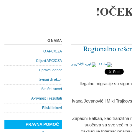
OČEK
O NAMA
Regionalno rešen
O APC/CZA
Ciljevi APC/CZA
Upravni odbor
Izvršni direktor
Ilegalne migracije su sigurn
Stručni savet
Aktivnosti i rezultati
Ivana Jovanović i Miki Trajko
Bliski linkovi
Zapadni Balkan, kao tranzitna 
PRAVNA POMOĆ
suočava sa sve većim bro
zaključuje Internacionalna 