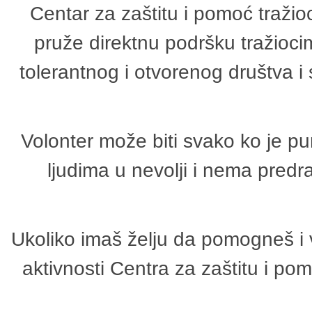
Centar za zaštitu i pomoć tražio
pruže direktnu podršku tražioci
tolerantnog i otvorenog društva i
Volonter može biti svako ko je p
ljudima u nevolji i nema predr
Ukoliko imaš želju da pomogneš i 
aktivnosti Centra za zaštitu i p