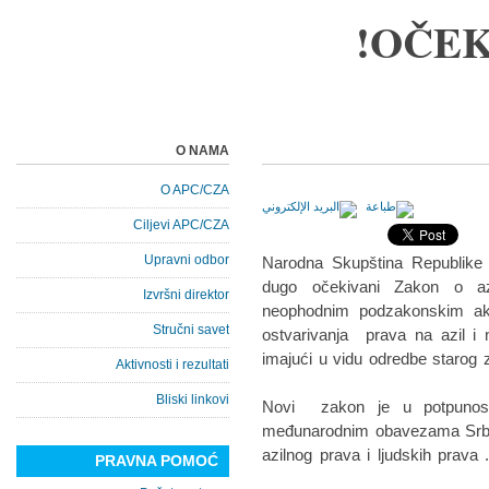
OČEK
O NAMA
O APC/CZA
Ciljevi APC/CZA
Upravni odbor
Narodna Skupština Republike S
dugo očekivani Zakon o az
Izvršni direktor
neophodnim podzakonskim a
Stručni savet
ostvarivanja prava na azil i n
imajući u vidu odredbe starog 
Aktivnosti i rezultati
Bliski linkovi
Novi zakon je u potpunost
međunarodnim obavezama Srbije
azilnog prava i ljudskih prava
PRAVNA POMOĆ