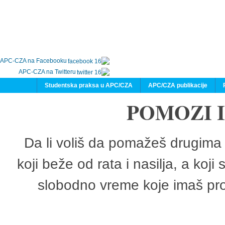
APC-CZA na Facebooku
APC-CZA na Twitteru
Studentska praksa u APC/CZA
APC/CZA publikacije
POMOZI 
Da li voliš da pomažeš drugima 
koji beže od rata i nasilja, a koji
slobodno vreme koje imaš pro