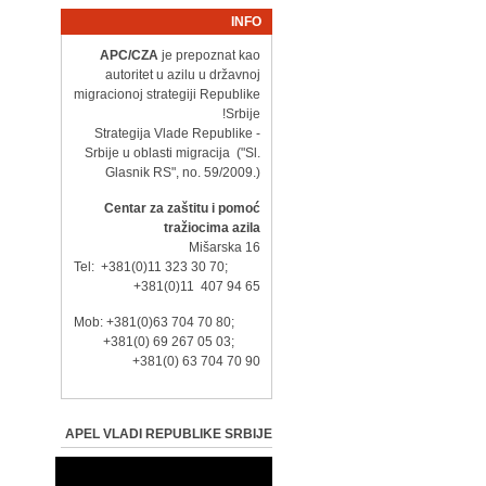
INFO
APC/CZA
je prepoznat kao
autoritet u azilu u državnoj
migracionoj strategiji Republike
Srbije!
- Strategija Vlade Republike
Srbije u oblasti migracija ("Sl.
Glasnik RS", no. 59/2009.)
Centar za zaštitu i pomoć
tražiocima azila
Mišarska 16
Tel: +381(0)11 323 30 70;
+381(0)11 407 94 65
Mob: +381(0)63 704 70 80;
+381(0) 69 267 05 03;
+381(0) 63 704 70 90
APEL VLADI REPUBLIKE SRBIJE