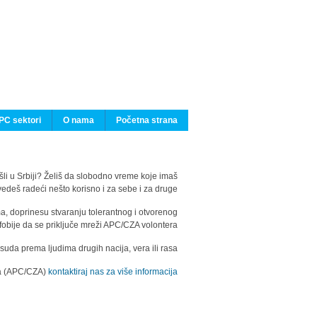
PC sektori
O nama
Početna strana
ašli u Srbiji? Želiš da slobodno vreme koje imaš
edeš radeći nešto korisno i za sebe i za druge?
ma, doprinesu stvaranju tolerantnog i otvorenog
fobije da se priključe mreži APC/CZA volontera.
uda prema ljudima drugih nacija, vera ili rasa.
ila (APC/CZA)
kontaktiraj nas za više informacija.