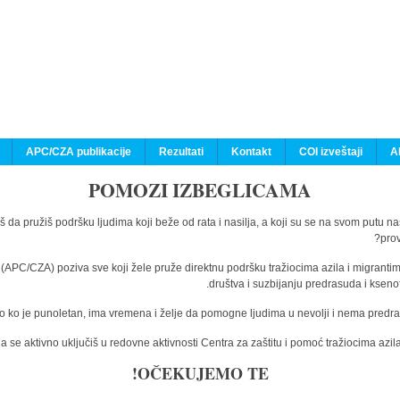
APC/CZA publikacije
Rezultati
Kontakt
COI izveštaji
A
POMOZI IZBEGLICAMA
š da pružiš podršku ljudima koji beže od rata i nasilja, a koji su se na svom putu n
prov
a (APC/CZA) poziva sve koji žele pruže direktnu podršku tražiocima azila i migranti
društva i suzbijanju predrasuda i kseno
o ko je punoletan, ima vremena i želje da pomogne ljudima u nevolji i nema predras
 se aktivno uključiš u redovne aktivnosti Centra za zaštitu i pomoć tražiocima az
OČEKUJEMO TE!