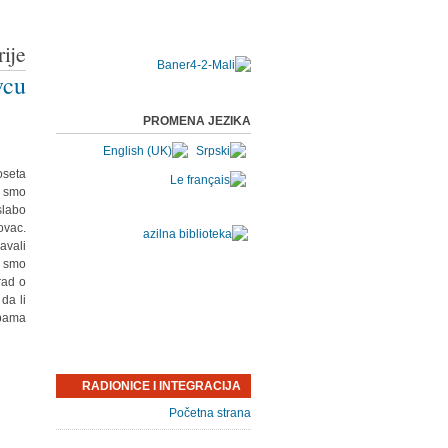
ije
vcu
PROMENA JEZIKA
oseta
i smo
slabo
ovac.
avali
i smo
rad o
da li
bama.
RADIONICE I INTEGRACIJA
Početna strana