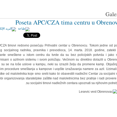
Galer
Poseta APC/CZA tima centru u Obreno
CZA timovi redovno posećuju Prihvatni centar u Obrenovcu. Tokom jedne od p
g socijalnog radnika, pravnika i prevodioca, 14. marta. 2018. godine, zatekl
ante smeštene u istom centru da tvrde da su bez policijskih potvrda i jako 
rmisani o azilnom sistemu i svom položaju. Većinom su direktno dolazili u Obren
li su se na loše uslove u kampu, neki su izrazili želju da promene kamp. Objašnj
im procedure smeštanja u kampove i uopšte izražavanja namere za azil. Uzimal
tke od maloletnika koje smo srelii kako bi obavestili nadležni Centar za socijalni 
ebi organizovanja starateljske zaštite nad maloletnicima bez pratnje i radi provere 
su socijalni timovi nadležnih centara upoznati sa njihovim potre