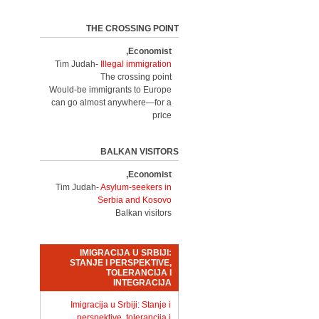
THE CROSSING POINT
Economist,
Tim Judah-
Illegal immigration
The crossing point
Would-be immigrants to Europe
can go almost anywhere—for a
price
BALKAN VISITORS
Economist,
Tim Judah-
Asylum-seekers in
Serbia and Kosovo
Balkan visitors
IMIGRACIJA U SRBIJI:
STANJE I PERSPEKTIVE,
TOLERANCIJA I
INTEGRACIJA
Imigracija u Srbiji: Stanje i
perspektive, tolerancija i