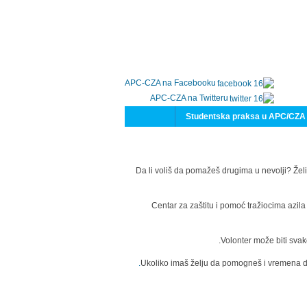
APC-CZA na Facebooku
APC-CZA na Twitteru
Studentska praksa u APC/CZA
Da li voliš da pomažeš drugima u nevolji? Želi
Centar za zaštitu i pomoć tražiocima azil
Volonter može biti svak
Ukoliko imaš želju da pomogneš i vremena da