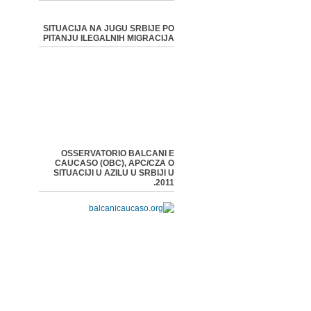
SITUACIJA NA JUGU SRBIJE PO
PITANJU ILEGALNIH MIGRACIJA
OSSERVATORIO BALCANI E
CAUCASO (OBC), APC/CZA O
SITUACIJI U AZILU U SRBIJI U
2011.