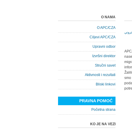
O NAMA
O APC/CZA
Ciljevi APC/CZA
Upravni odbor
APC/
Izvršni direktor
nase
migr
Stručni savet
info
Žali
Aktivnosti i rezultati
smo 
poda
Bliski linkovi
potr
PRAVNA POMOĆ
Početna strana
KO JE NA VEZI