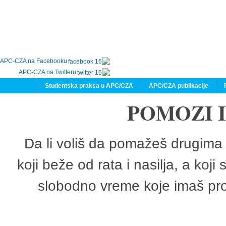
APC-CZA na Facebooku
APC-CZA na Twitteru
Studentska praksa u APC/CZA
APC/CZA publikacije
POMOZI 
Da li voliš da pomažeš drugima 
koji beže od rata i nasilja, a koji
slobodno vreme koje imaš pro