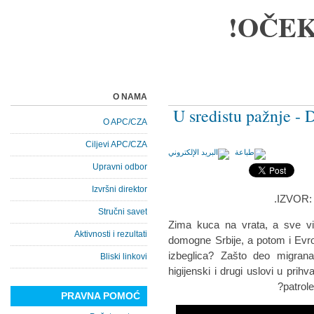
OČEK
O NAMA
U sredistu pažnje - 
O APC/CZA
Ciljevi APC/CZA
Upravni odbor
Izvršni direktor
IZVOR: 
Stručni savet
Zima kuca na vrata, a sve vi
Aktivnosti i rezultati
domogne Srbije, a potom i Evro
izbeglica? Zašto deo migrana
Bliski linkovi
higijenski i drugi uslovi u prih
patrol
PRAVNA POMOĆ