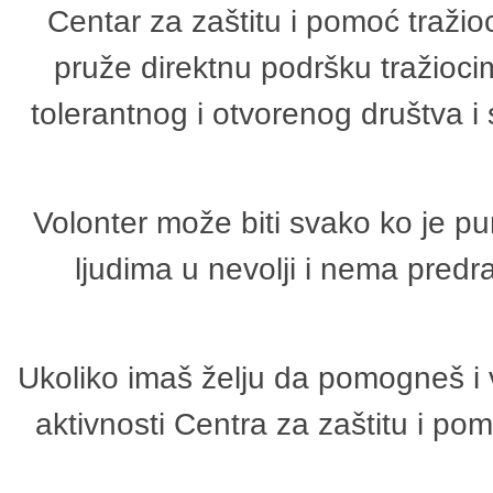
Centar za zaštitu i pomoć tražio
pruže direktnu podršku tražioci
tolerantnog i otvorenog društva i
Volonter može biti svako ko je p
ljudima u nevolji i nema predr
Ukoliko imaš želju da pomogneš i 
aktivnosti Centra za zaštitu i p