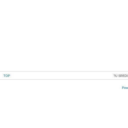
TOP
U SREDI
Powe