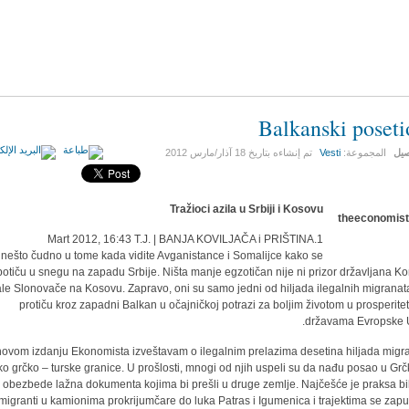
Balkanski poseti
صيل
المجموعة:
Vesti
تم إنشاءه بتاريخ
18 آذار/مارس 2012
Tražioci azila u Srbiji i Kosovu
1.Mart 2012, 16:43 T.J. | BANJA KOVILJAČA i PRIŠTINA
 nešto čudno u tome kada vidite Avganistance i Somalijce kako se
potiču u snegu na zapadu Srbije. Ništa manje egzotičan nije ni prizor državljana Ko
le Slonovače na Kosovu. Zapravo, oni su samo jedni od hiljada ilegalnih migranata
protiču kroz zapadni Balkan u očajničkoj potrazi za boljim životom u prosperitet
državama Evropske U
ovom izdanju Ekonomista izveštavam o ilegalnim prelazima desetina hiljada migr
o grčko – turske granice. U prošlosti, mnogi od njih uspeli su da nađu posao u Grčko
 obezbede lažna dokumenta kojima bi prešli u druge zemlje. Najčešće je praksa bi
migranti u kamionima prokrijumčare do luka Patras i Igumenica i trajektima se zapu