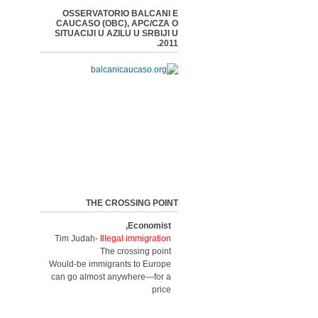
OSSERVATORIO BALCANI E
CAUCASO (OBC), APC/CZA O
SITUACIJI U AZILU U SRBIJI U
2011.
THE CROSSING POINT
Economist,
Tim Judah-
Illegal immigration
The crossing point
Would-be immigrants to Europe
can go almost anywhere—for a
price