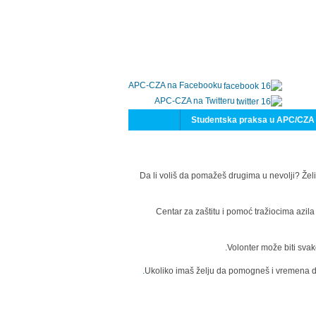
APC-CZA na Facebooku
APC-CZA na Twitteru
Studentska praksa u APC/CZA
Da li voliš da pomažeš drugima u nevolji? Želi
Centar za zaštitu i pomoć tražiocima azil
Volonter može biti svak
Ukoliko imaš želju da pomogneš i vremena da