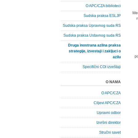
O APC/CZA biblioteci
Međ
Sudska praksa ESLJP
Sudska praksa Upravnog suda RS
Sudska praksa Ustavnog suda RS
Druga inostrana azilna praksa
strategije, izvestaji i zakljuci o
po
azilu
Specifični COI izveštaji
O NAMA
O APC/CZA
Ciljevi APC/CZA
Upravni odbor
Izvršni direktor
Stručni savet