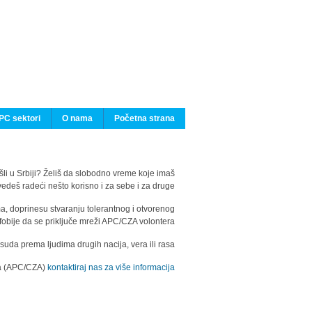
PC sektori
O nama
Početna strana
ašli u Srbiji? Želiš da slobodno vreme koje imaš
edeš radeći nešto korisno i za sebe i za druge?
ma, doprinesu stvaranju tolerantnog i otvorenog
fobije da se priključe mreži APC/CZA volontera.
uda prema ljudima drugih nacija, vera ili rasa.
ila (APC/CZA)
kontaktiraj nas za više informacija.