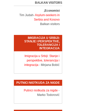
BALKAN VISITORS
Economist,
Tim Judah-
Asylum-seekers in
Serbia and Kosovo
Balkan visitors
IMIGRACIJA U SRBIJI:
STANJE I PERSPEKTIVE,
TOLERANCIJA I
INTEGRACIJA
Imigracija u Srbiji: Stanje i
perspektive, tolerancija i
integracija
- Mirjana Bobić
PUTNICI NIOTKUDA ZA NIGDE
Putnici niotkuda za nigde
-
Marko Todorović