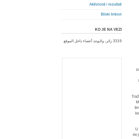
Aktivnosti i rezultati
Bliski linkovi
KO JE NA VEZI
3319 زائر، ولايوجد أعضاء داخل الموقع
z
Traž
M
ti
ko
U 
mi 