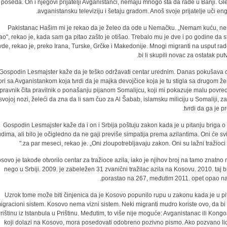
poseda. On i njegovi prijatelji Avganistanci, nemaju mnogo šta da rade u Banji. Gl
avganistansku televiziju i šetaju gradom. Anoš svoje prijatelje uči engl
Pakistanac Hašim mi je rekao da je želeo da ode u Nemačku. „Nemam kuću, 
o", rekao je, kada sam ga pitao zašto je otišao. Trebalo mu je dve i po godine da s
de, rekao je, preko Irana, Turske, Grčke i Makedonije. Mnogi migranti na usput rad
bi li skupili novac za ostatak put
Gospodin Lesmajster kaže da je teško održavati centar urednim. Danas pokušava 
ori sa Avganistankom koja tvrdi da je majka devojčice koja je tu stigla sa drugom ž
pravnik čita pravilnik o ponašanju pijanom Somalijcu, koji mi pokazuje malu povre
svojoj nozi, želeći da zna da li sam čuo za Al Šabab, islamsku miliciju u Somaliji, za
tvrdi da ga je pr
Gospodin Lesmajster kaže da i on i Srbija poštuju zakon kada je u pitanju briga o
udima, ali bilo je očigledno da ne gaji previše simpatija prema azilantima. Oni će svi 
za par meseci, rekao je. „Oni zloupotrebljavaju zakon. Oni su lažni tražioci a
sovo je takođe otvorilo centar za tražioce azila, iako je njihov broj na tamo znatno 
nego u Srbiji. 2009. je zabeležen 31 zvanični tražilac azila na Kosovu. 2010. taj br
porastao na 267, međutim 2011. opet opao na
Uzrok tome može biti činjenica da je Kosovo popunilo rupu u zakonu kada je u pi
igracioni sistem. Kosovo nema vizni sistem. Neki migranti mudro koriste ovo, da bi l
rištinu iz Istanbula u Prištinu. Međutim, to više nije moguće: Avganistanac ili Kong
koji dolazi na Kosovo, mora posedovati odobreno pozivno pismo. Ako pozvano li