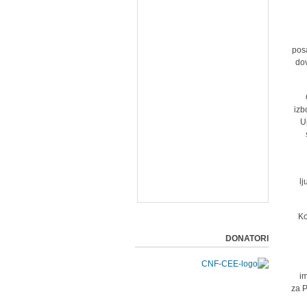
posa
dov
izb
U
lj
Ko
DONATORI
im
za P