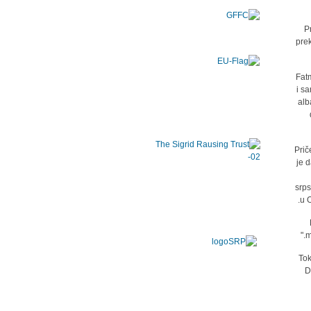
P
prek
Fat
i sa
alb
Prič
je d
srps
u O
m
Tok
D