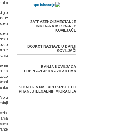
rnim.
tiglo
9% iz
ZATRAZENO IZMESTANJE
sovu.
IMIGRANATA IZ BANJE
KOVILJAČE
osovu
 decu
 ovde
BOJKOT NASTAVE U BANJI
minje
KOVILJAČI
vama.
ao mi
BANJA KOVILJACA
di da
PREPLAVLJENA AZILANTIMA
 zvao
šćani
SITUACIJA NA JUGU SRBIJE PO
anka.
PITANJU ILEGALNIH MIGRACIJA
„Moju
oji."
veta.
ljama
osovo
ante.