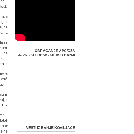
edaju
eski.
nemam
tigne
e, ne
vanja.
da se
enom.
OBRAĆANJE APC/CZA
du na
JAVNOSTI, DEŠAVANJA U BANJI
 koju
ebila.
 ovim
otići
zila."
manji
oj je
 189.
tanju
eteli
oanac
VESTI IZ BANJE KOVILJAČE
ce ne