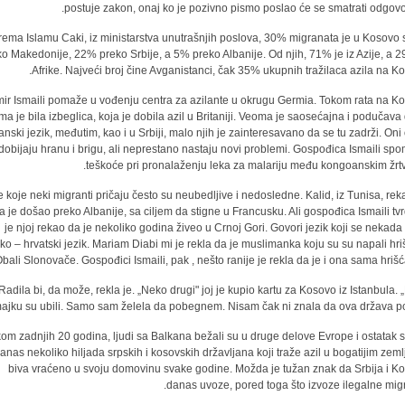
postuje zakon, onaj ko je pozivno pismo poslao će se smatrati odgovo
rema Islamu Caki, iz ministarstva unutrašnjih poslova, 30% migranata je u Kosovo s
o Makedonije, 22% preko Srbije, a 5% preko Albanije. Od njih, 71% je iz Azije, a 2
Afrike. Najveći broj čine Avganistanci, čak 35% ukupnih tražilaca azila na Ko
mir Ismaili pomaže u vođenju centra za azilante u okrugu Germia. Tokom rata na K
ma je bila izbeglica, koja je dobila azil u Britaniji. Veoma je saosećajna i podučava
anski jezik, međutim, kao i u Srbiji, malo njih je zainteresavano da se tu zadrži. Oni
dobijaju hranu i brigu, ali neprestano nastaju novi problemi. Gospođica Ismaili spo
teškoće pri pronalaženju leka za malariju među kongoanskim žrt
e koje neki migranti pričaju često su neubedljive i nedosledne. Kalid, iz Tunisa, rek
a je došao preko Albanije, sa ciljem da stigne u Francusku. Ali gospođica Ismaili tvr
je njoj rekao da je nekoliko godina živeo u Crnoj Gori. Govori jezik koji se nekada
ko – hrvatski jezik. Mariam Diabi mi je rekla da je muslimanka koju su su napali hri
bali Slonovače. Gospođici Ismaili, pak , nešto ranije je rekla da je i ona sama hrišć
Radila bi, da može, rekla je. „Neko drugi" joj je kupio kartu za Kosovo iz Istanbula. 
ajku su ubili. Samo sam želela da pobegnem. Nisam čak ni znala da ova država post
om zadnjih 20 godina, ljudi sa Balkana bežali su u druge delove Evrope i ostatak s
anas nekoliko hiljada srpskih i kosovskih državljana koji traže azil u bogatijim zem
biva vraćeno u svoju domovinu svake godine. Možda je tužan znak da Srbija i K
danas uvoze, pored toga što izvoze ilegalne migr