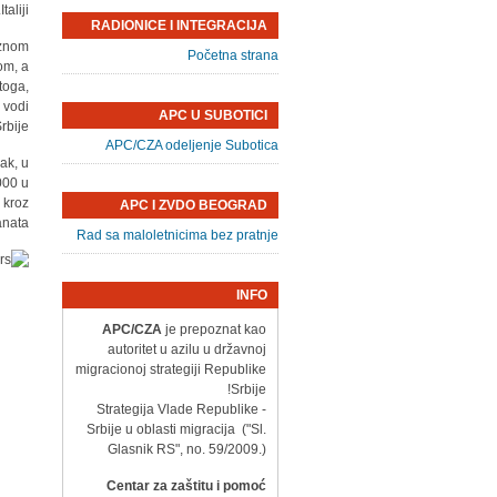
Italiji.
RADIONICE I INTEGRACIJA
iznom
Početna strana
om, a
toga,
 vodi
APC U SUBOTICI
bije.
APC/CZA odeljenje Subotica
ak, u
000 u
 kroz
APC I ZVDO BEOGRAD
nata.
Rad sa maloletnicima bez pratnje
INFO
APC/CZA
je prepoznat kao
autoritet u azilu u državnoj
migracionoj strategiji Republike
Srbije!
- Strategija Vlade Republike
Srbije u oblasti migracija ("Sl.
Glasnik RS", no. 59/2009.)
Centar za zaštitu i pomoć