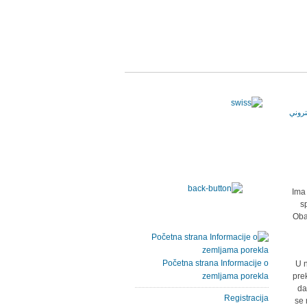
Ima
s
Oba
Početna strana Informacije o
U n
zemljama porekla
prek
da
Registracija
se 