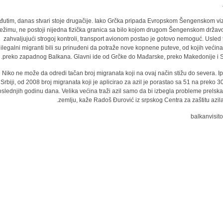
utim, danas stvari stoje drugačije. Iako Grčka pripada Evropskom Šengenskom v
režimu, ne postoji nijedna fizička granica sa bilo kojom drugom Šengenskom držav
zahvaljujući strogoj kontroli, transport avionom postao je gotovo nemoguć. Usled 
ilegalni migranti bili su prinuđeni da potraže nove kopnene puteve, od kojih većina
preko zapadnog Balkana. Glavni ide od Grčke do Mađarske, preko Makedonije i Sr
Niko ne može da odredi tačan broj migranata koji na ovaj način stižu do severa. Ip
Srbiji, od 2008 broj migranata koji je aplicirao za azil je porastao sa 51 na preko 3
slednjih godinu dana. Velika većina traži azil samo da bi izbegla probleme prelska
zemlju, kaže Radoš Đurović iz srpskog Centra za zaštitu azila