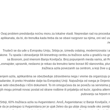
Ovaj problem predstavlja noćnu moru za lokalne vlasti. Neprestan rad na proced
aplikanata, da bi, do trenutka kada treba da se obavi razgovor sa njima, oni već uv
ne
Trudeći se da uđe u Evropsku Uniju, Srbija je, između ostalog, modernizovala i a
akone. Tu spada i obnavljanje 84-krevetnog centra za tražioce azila u gradiću na gr
sa Bosnom, pod imenom Banja Koviljača. Broj popunjenih mesta varira, ali R
Lesmajster, upravnik, nedavno je rekao da trenutno tamo boravi 80 stanovnika, plu
tražilaca azila povezanih sa centrom, a koji žive u g
enjem azila, aplikantima se obezbeđuje zdravstvena nega i vreme da organizuju p
ađarske, ili preko Hrvatske dalje ka Evropskoj Uniji. Najvažnija od svega je činjeni
me sebi obezbeđuju i lični dokument. To im omogućava da se povežu sa servisima 
jih mogu primati novac poslat od strane rodbine ili prijatelja od kuće; zgodna altern
putovanju sa hrpom n
Srbiji, 60% tražilaca azila su Avganistanci. Anoš, Avganistanac iz Banje Koviljače, 
je da je pobegao iz Avganistana jer je ujak želeo da ga ubije zbog svađe oko zemlj