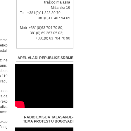
tražiocima azila
Mišarska 16
Tel: +381(0)11 323 30 70;
+381(0)11 407 94 65
Mob: +381(0)63 704 70 80;
+381(0) 69 267 05 03;
+381(0) 63 704 70 90
urama
eliko
stali.
APEL VLADI REPUBLIKE SRBIJE
zilne
anici
obert
s 119
radu.
ut do
ca da
preko
ativa
ovca.
RADIO EMISIJA TALASANJE-
TEMA PROTEST U BOGOVAĐI
rekao
išnog