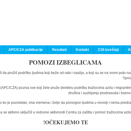
APC/CZA publikacije
Rezultati
Kontakt
COI izveštaji
A
POMOZI IZBEGLICAMA
š da pružiš podršku ljudima koji beže od rata i nasilja, a koji su se na svom putu n
prov
a (APC/CZA) poziva sve koji žele pruže direktnu podršku tražiocima azila i migranti
društva i suzbijanju predrasuda i kseno
o ko je punoletan, ima vremena i želje da pomogne ljudima u nevolji i nema predras
 se aktivno uključiš u redovne aktivnosti Centra za zaštitu i pomoć tražiocima az
OČEKUJEMO TE!