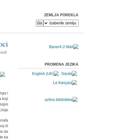
ZEMLJA POREKLA
oci
التفا
PROMENA JEZIKA
nga i
 koji
nijim
nije.
anata
j ili
la da
te ka