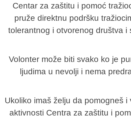
Centar za zaštitu i pomoć tražio
pruže direktnu podršku tražioci
tolerantnog i otvorenog društva i
Volonter može biti svako ko je p
ljudima u nevolji i nema predr
Ukoliko imaš želju da pomogneš i 
aktivnosti Centra za zaštitu i p