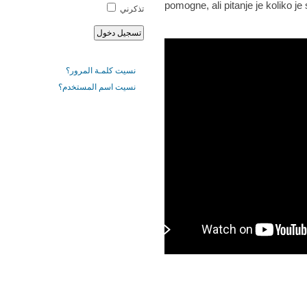
pomogne, ali pitanje je koliko je
تذكرني
نسيت كلمـة المرور؟
نسيت اسم المستخدم؟