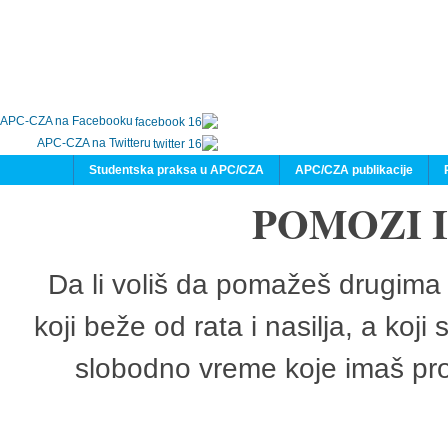
APC-CZA na Facebooku
APC-CZA na Twitteru
Studentska praksa u APC/CZA
APC/CZA publikacije
POMOZI 
Da li voliš da pomažeš drugima 
koji beže od rata i nasilja, a koji
slobodno vreme koje imaš pro