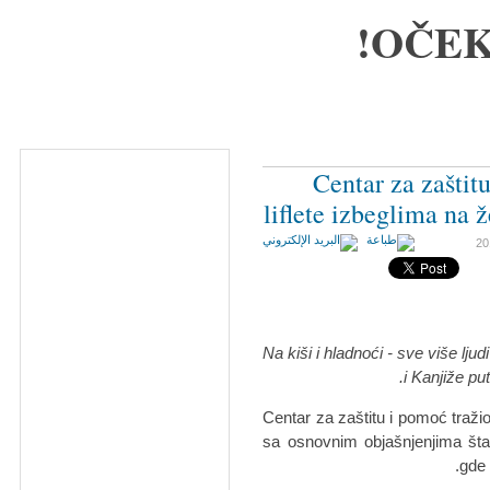
OČEK
Centar za zaštit
liflete izbeglima na ž
Na kiši i hladnoći - sve više lj
i Kanjiže pu
Centar za zaštitu i pomoć traži
sa osnovnim objašnjenjima šta k
gde 