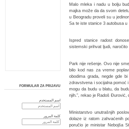
Malo mleka i nadu u bolju bud
majka može da da svom detetu. 
u Beogradu proveli su u jedinom
Sa te iste stanice 3 autobusa u 
Ispred stanice radost donos
sistemski prihvat ljudi, naroči
"Park nije rešenje. Ovo nije sme
bilo kod nas za vreme poplava
obodima grada, negde gde bi t
zdravstvena i socijalna pomoć i
FORMULAR ZA PRIJAVU
mogu da budu u blatu, da budu
njih.", rekao je Radoš Đurović, 
اسم المستخدم
Ministarstvo unutrašnjih posl
كلمة المرور
dolaze iz ratom zahvaćenih po
poručio je ministar Nebojša 