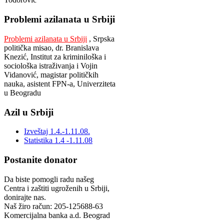
Problemi azilanata u Srbiji
Problemi azilanata u Srbiji
, Srpska
politička misao, dr. Branislava
Knezić, Institut za kriminiloška i
sociološka istraživanja i Vojin
Vidanović, magistar političkih
nauka, asistent FPN-a, Univerziteta
u Beogradu
Azil u Srbiji
Izveštaj 1.4.-1.11.08.
Statistika 1.4 -1.11.08
Postanite donator
Da biste pomogli radu našeg
Centra i zaštiti ugroženih u Srbiji,
donirajte nas.
Naš žiro račun: 205-125688-63
Komercijalna banka a.d. Beograd