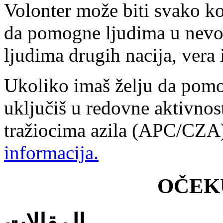
Volonter može biti svako ko
da pomogne ljudima u nevol
ljudima drugih nacija, vera i
Ukoliko imaš želju da pomo
uključiš u redovne aktivnos
tražiocima azila (APC/CZ
informacija.
OČEK
المقالات