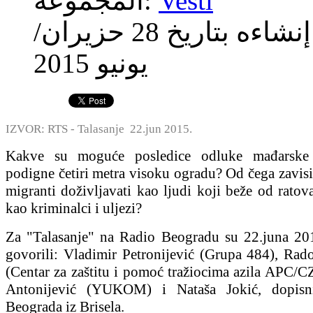
Vesti
المجموعة:
إنشاءه بتاريخ
28 حزيران/
يونيو 2015
IZVOR: RTS - Talasanje 22.jun 2015.
Kakve su moguće posledice odluke mađarske
podigne četiri metra visoku ogradu? Od čega zavisi 
migranti doživljavati kao ljudi koji beže od ratova
kao kriminalci i uljezi?
Za "Talasanje" na Radio Beogradu su 22.juna 20
govorili: Vladimir Petronijević (Grupa 484), Rad
(Centar za zaštitu i pomoć tražiocima azila APC/C
Antonijević (YUKOM) i Nataša Jokić, dopisn
Beograda iz Brisela.