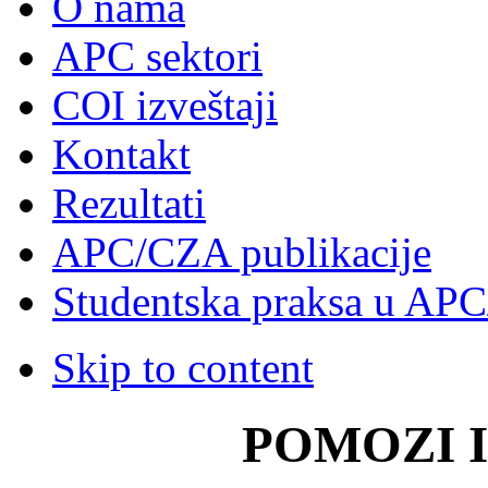
O nama
APC sektori
COI izveštaji
Kontakt
Rezultati
APC/CZA publikacije
Studentska praksa u AP
Skip to content
POMOZI 