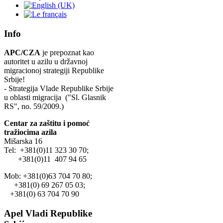
Info
APC/CZA
je prepoznat kao
autoritet u azilu u državnoj
migracionoj strategiji Republike
Srbije!
- Strategija Vlade Republike Srbije
u oblasti migracija ("Sl. Glasnik
RS", no. 59/2009.)
Centar za zaštitu i pomoć
tražiocima azila
Mišarska 16
Tel: +381(0)11 323 30 70;
+381(0)11 407 94 65
Mob: +381(0)63 704 70 80;
+381(0) 69 267 05 03;
+381(0) 63 704 70 90
Apel Vladi Republike