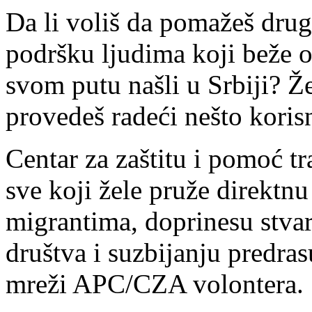
Da li voliš da pomažeš drug
podršku ljudima koji beže od 
svom putu našli u Srbiji? Ž
provedeš radeći nešto korisn
Centar za zaštitu i pomoć 
sve koji žele pruže direktnu
migrantima, doprinesu stvar
društva i suzbijanju predras
mreži APC/CZA volontera.