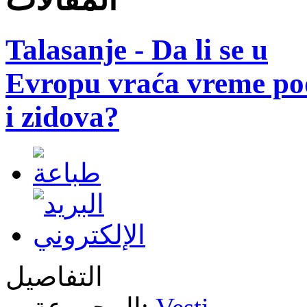
Talasanje - Da li se u
Evropu vraća vreme po
i zidova?
التفاصيل