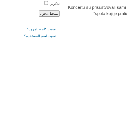
تذكرني
Koncertu su prisustvovali sami t
spota koji je pra
نسيت كلمـة المرور؟
نسيت اسم المستخدم؟