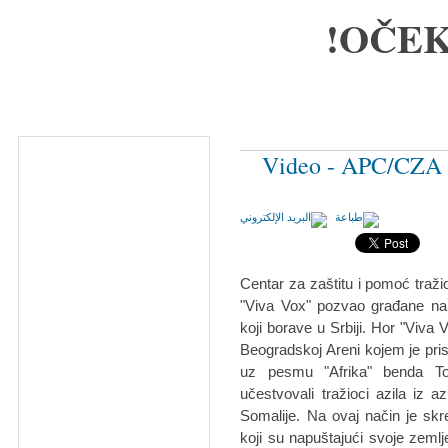
OČEK
Video - APC/CZA i
Centar za zaštitu i pomoć tra
"Viva Vox" pozvao građane na
koji borave u Srbiji. Hor "Viva
Beogradskoj Areni kojem je pris
uz pesmu "Afrika" benda To
učestvovali tražioci azila iz 
Somalije. Na ovaj način je skre
koji su napuštajući svoje zemlj