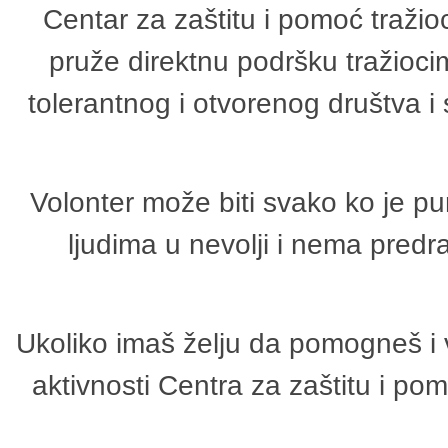
Centar za zaštitu i pomoć tražio
pruže direktnu podršku tražioci
tolerantnog i otvorenog društva i
Volonter može biti svako ko je p
ljudima u nevolji i nema predr
Ukoliko imaš želju da pomogneš i 
aktivnosti Centra za zaštitu i p