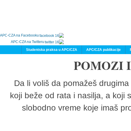
APC-CZA na Facebooku
APC-CZA na Twitteru
Studentska praksa u APC/CZA
APC/CZA publikacije
POMOZI 
Da li voliš da pomažeš drugima 
koji beže od rata i nasilja, a koji
slobodno vreme koje imaš pro