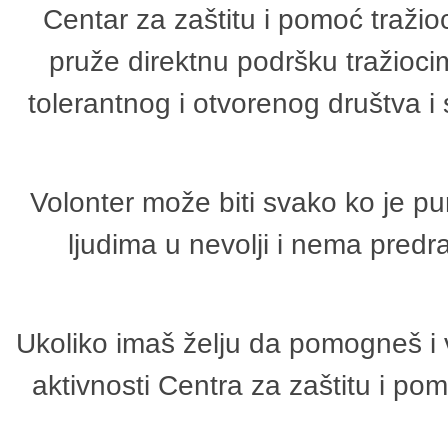
Centar za zaštitu i pomoć tražio
pruže direktnu podršku tražioci
tolerantnog i otvorenog društva i
Volonter može biti svako ko je p
ljudima u nevolji i nema predr
Ukoliko imaš želju da pomogneš i 
aktivnosti Centra za zaštitu i p