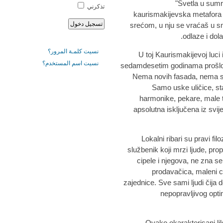
"Svetla u sumra
تذكرني
kaurismakijevska metafora s
srećom, u nju se vraćaš u smi
odlaze i dola
نسيت كلمـة المرور؟
U toj Kaurismakijevoj luci 
نسيت اسم المستخدم؟
sedamdesetim godinama prošlog s
Nema novih fasada, nema su
Samo uske uličice, sta
harmonike, pekare, male t
apsolutna isključena iz svij
Lokalni ribari su pravi filo
službenik koji mrzi ljude, pro
cipele i njegova, ne zna s
prodavačica, maleni cr
zajednice. Sve sami ljudi čija 
nepopravljivog optim
Ovako okarakterisani li