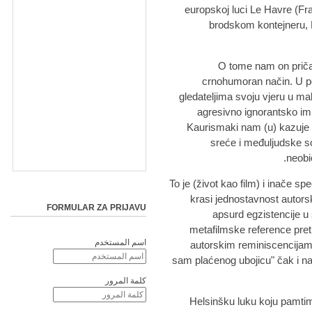
europskoj luci Le Havre (Fr
brodskom kontejneru, 
O tome nam on priča
crnohumoran način. U po
gledateljima svoju vjeru u ma
agresivno ignorantsko imig
Kaurismaki nam (u) kazuje i 
sreće i međuljudske so
neobič
To je (život kao film) i inače sp
krasi jednostavnost autorsk
FORMULAR ZA PRIJAVU
apsurd egzistencije u s
metafilmske reference pret
اسم المستخدم
autorskim reminiscencijama
sam plaćenog ubojicu" čak i n
كلمة المرور
Helsinšku luku koju pamtimo