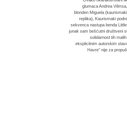
glumaca Andrea Vilmsa,
blonden Miguela (kaurismakij
replika), Kaurismaki podre
sekvenca nastupa benda Little C
junak sam bešćutni društveni su
solidarnost tih malih
eksplicitnim autorskim stavo
Havre" nije za propušta