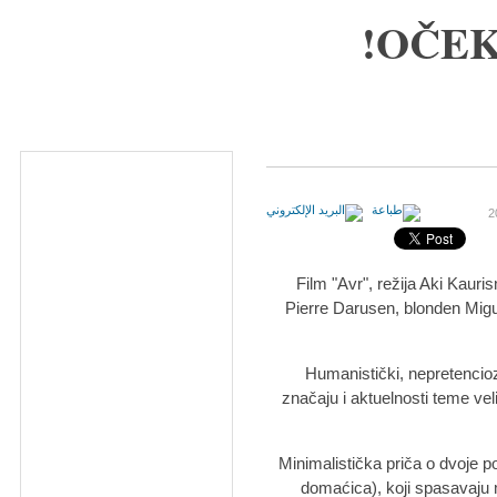
OČEK
Film "Avr", režija Aki Kauri
Pierre Darusen, blonden Migue
Humanistički, nepretencio
značaju i aktuelnosti teme veli
Minimalistička priča o dvoje po
domaćica), koji spasavaju m