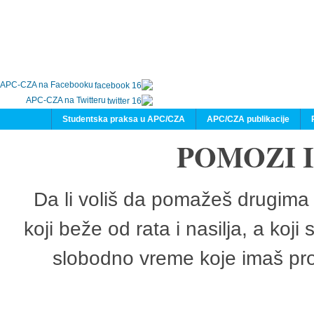
APC-CZA na Facebooku
APC-CZA na Twitteru
Studentska praksa u APC/CZA
APC/CZA publikacije
POMOZI 
Da li voliš da pomažeš drugima 
koji beže od rata i nasilja, a koji
slobodno vreme koje imaš pro