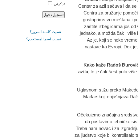
تذكرني
Centar za azil sačuva i da se 
Centra za pružanje pomoći tr
gostoprimstvo meštana i po
zaštite izbeglicama još o
نسيت كلمـة المرور؟
jednako, a možda čak i više bri
نسيت اسم المستخدم؟
Azije, koji se neko vrem
nastave ka Evropi. Dok j
Kako kaže Radoš Đurović,
azila
, to je čak šest puta više
Uglavnom stižu preko Makedoni
Mađarskoj, objašnjava Dačić.
"Očekujemo značajna sredstva
da postavimo tehničke sist
Treba nam novac i za izgradnju 
za ljudstvo koje bi kontrolisalo 