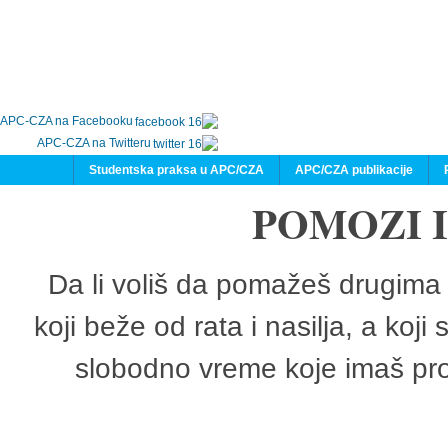
APC-CZA na Facebooku
APC-CZA na Twitteru
Studentska praksa u APC/CZA
APC/CZA publikacije
POMOZI 
Da li voliš da pomažeš drugima 
koji beže od rata i nasilja, a koji
slobodno vreme koje imaš pro