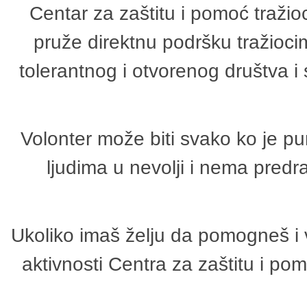
Centar za zaštitu i pomoć tražio
pruže direktnu podršku tražioci
tolerantnog i otvorenog društva i
Volonter može biti svako ko je p
ljudima u nevolji i nema predr
Ukoliko imaš želju da pomogneš i 
aktivnosti Centra za zaštitu i p