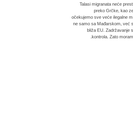
"Talasi migranata neće prest
preko Grčke, kao ze
očekujemo sve veće ilegalne mig
ne samo sa Mađarskom, već sv
bliža EU. Zadržavanje s
kontrola. Zato moram