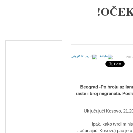
OČEK
Beograd -Po broju azilanat
raste i broj migranata. Posl
Uključujući Kosovo, 21.20
Ipak, kako tvrdi minist
računajući Kosovo) pao je u