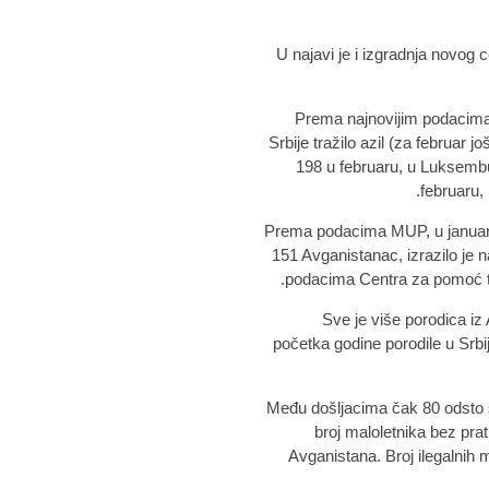
U najavi je i izgradnja novog c
Prema najnovijim podacima
Srbije tražilo azil (za februar
198 u februaru, u Luksembur
februaru, 
Prema podacima MUP, u januaru i
151 Avganistanac, izrazilo je 
podacima Centra za pomoć tra
"Sve je više porodica iz
početka godine porodile u Srbiji
Među došljacima čak 80 odsto s
broj maloletnika bez prat
Avganistana. Broj ilegalnih m