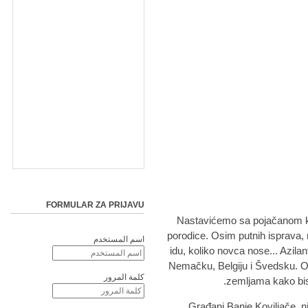
FORMULAR ZA PRIJAVU
"Nastavićemo sa pojačanom k
porodice. Osim putnih isprava, n
اسم المستخدم
idu, koliko novca nose... Azilant
Nemačku, Belgiju i Švedsku. O
كلمة المرور
zemljama kako bism
Građani Banje Koviljače, nj