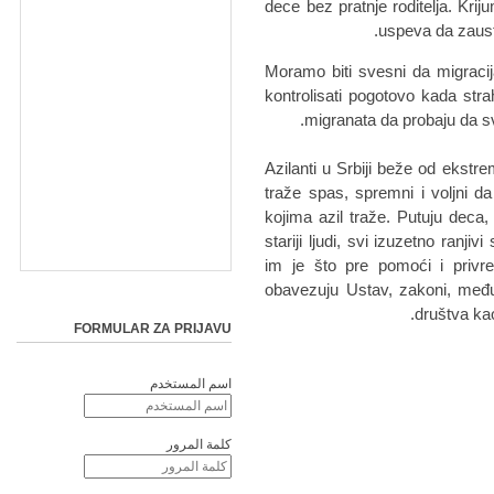
dece bez pratnje roditelja. Krij
uspeva da zaust
Moramo biti svesni da migracij
kontrolisati pogotovo kada stra
migranata da probaju da s
Azilanti u Srbiji beže od ekstr
traže spas, spremni i voljni da
kojima azil traže. Putuju deca, 
stariji ljudi, svi izuzetno ranj
im je što pre pomoći i privre
obavezuju Ustav, zakoni, među
društva kao
FORMULAR ZA PRIJAVU
اسم المستخدم
كلمة المرور