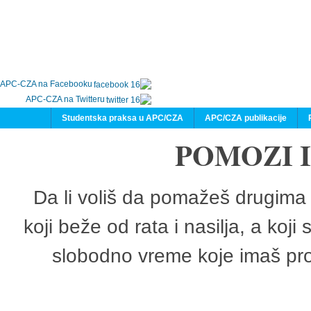
APC-CZA na Facebooku
APC-CZA na Twitteru
Studentska praksa u APC/CZA
APC/CZA publikacije
POMOZI 
Da li voliš da pomažeš drugima 
koji beže od rata i nasilja, a koji
slobodno vreme koje imaš pro