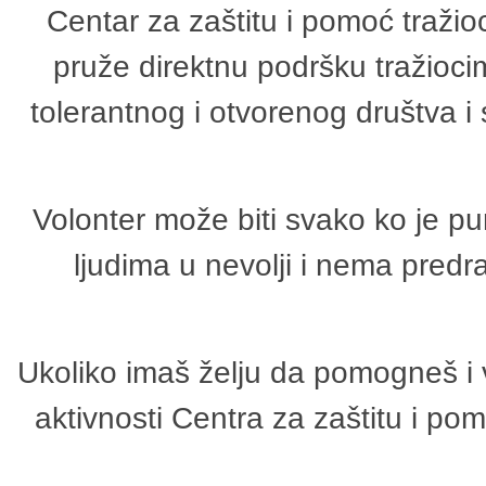
Centar za zaštitu i pomoć tražio
pruže direktnu podršku tražioci
tolerantnog i otvorenog društva i
Volonter može biti svako ko je p
ljudima u nevolji i nema predr
Ukoliko imaš želju da pomogneš i 
aktivnosti Centra za zaštitu i p