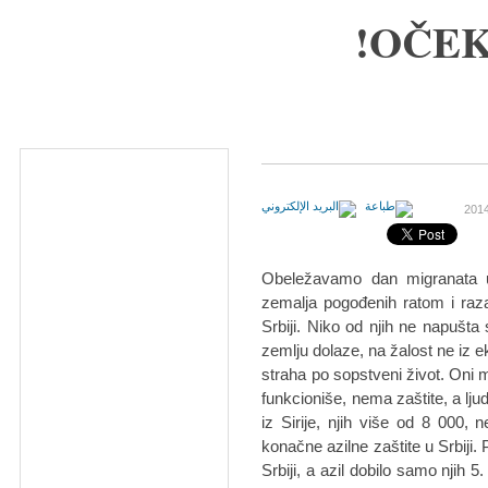
OČEK
Obeležavamo dan migranata u 
zemalja pogođenih ratom i razar
Srbiji. Niko od njih ne napušta
zemlju dolaze, na žalost ne iz e
straha po sopstveni život. Oni ma
funkcioniše, nema zaštite, a lju
iz Sirije, njih više od 8 000, n
konačne azilne zaštite u Srbiji. P
Srbiji, a azil dobilo samo njih 