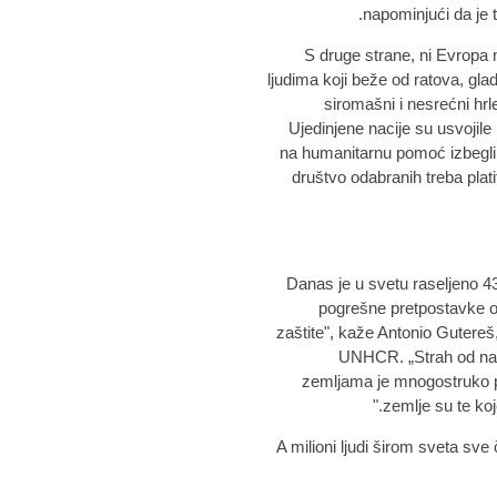
napominjući da je 
S druge strane, ni Evropa n
ljudima koji beže od ratova, gla
siromašni i nesrećni hrl
Ujedinjene nacije su usvojil
na humanitarnu pomoć izbeglim
društvo odabranih treba plati
Danas je u svetu raseljeno 43,
pogrešne pretpostavke o
zaštite", kaže Antonio Gutereš
UNHCR. „Strah od navo
zemljama je mnogostruko 
zemlje su te koj
A milioni ljudi širom sveta sve