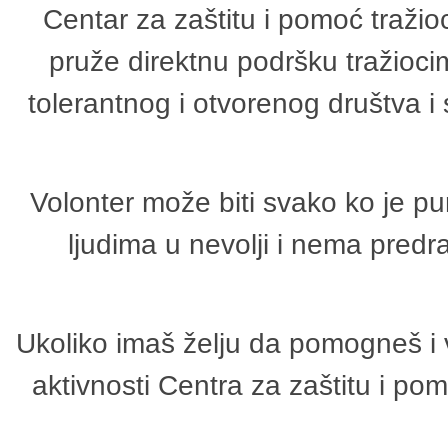
Centar za zaštitu i pomoć tražio
pruže direktnu podršku tražioci
tolerantnog i otvorenog društva i
Volonter može biti svako ko je p
ljudima u nevolji i nema predr
Ukoliko imaš želju da pomogneš i 
aktivnosti Centra za zaštitu i p