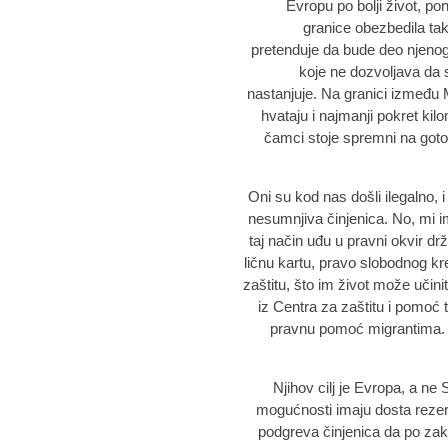
Evropu po bolji život, po
granice obezbedila tak
pretenduje da bude deo njenog
koje ne dozvoljava da 
nastanjuje. Na granici između 
hvataju i najmanji pokret kilo
čamci stoje spremni na got
„Oni su kod nas došli ilegalno,
nesumnjiva činjenica. No, mi 
taj način uđu u pravni okvir d
ličnu kartu, pravo slobodnog kre
zaštitu, što im život može učin
iz Centra za zaštitu i pomoć 
pravnu pomoć migrantima. P
„Njihov cilj je Evropa, a ne
mogućnosti imaju dosta rezer
podgreva činjenica da po zako