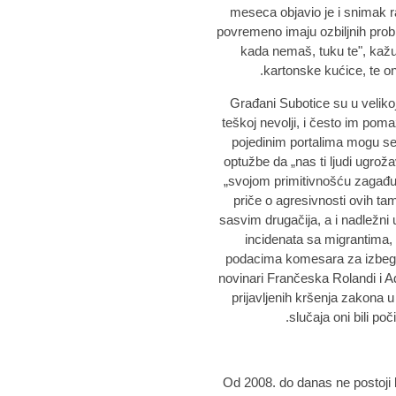
meseca objavio je i snimak 
povremeno imaju ozbiljnih prob
kada nemaš, tuku te", kažu o
kartonske kućice, te oni
Građani Subotice su u velik
teškoj nevolji, i često im poma
pojedinim portalima mogu se s
optužbe da „nas ti ljudi ugro
„svojom primitivnošću zagađuj
priče o agresivnosti ovih ta
sasvim drugačija, a i nadležni 
incidenata sa migrantima, a
podacima komesara za izbegli
novinari Frančeska Rolandi i Ad
prijavljenih kršenja zakona u
slučaja oni bili poč
- Od 2008. do danas ne postoji 