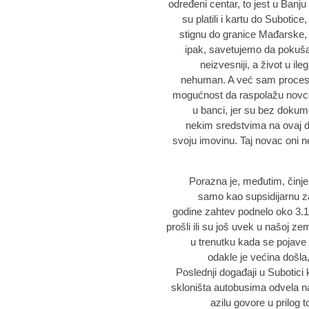
određeni centar, to jest u Banju
su platili i kartu do Subotice
stignu do granice Mađarske, 
ipak, savetujemo da pokušaj
neizvesniji, a život u il
nehuman. A već sam proces t
mogućnost da raspolažu novcem 
u banci, jer su bez dokum
nekim sredstvima na ovaj da
svoju imovinu. Taj novac oni ne
Porazna je, međutim, činjeni
samo kao supsidijarnu zaš
godine zahtev podnelo oko 3.10
prošli ili su još uvek u našoj ze
u trenutku kada se pojave u
odakle je većina došla,
Poslednji događaji u Subotici 
skloništa autobusima odvela n
azilu govore u prilog 