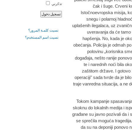
تذكرني
čak i šuge. Crveni k
Istočnoevropska misija, koj
snegu i polarnoj hladnoć
uplašenih ilegalaca, uz zvaničn
نسيت كلمـة المرور؟
uveravanja da će tamo b
نسيت اسم المستخدم؟
hapšenja. No, kada je oko
obećanja. Policija je odmah p
polovinu „korisnika sme
događaja, nešto ranije ponovo 
te i narednih noći bila ok
zaštitom države. I gotovo 
operaciji" sada tvrde da je bi
traje vanredna situacija, a ne 
Tokom kampanje spasavanja m
skoknu do lokalnih medija i isp
građane su javno pozivali da i 
se sprečila moguća tragedija
da su na deponiji ponovo na 