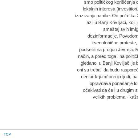
smo političkog korišćenja c
lokalnih interesa (investito
izazivanju panike. Od početka 2
azil u Banji Koviljači, koji
smeštaj svih imigr
dezinformacije. Povodom p
ksenofobične proteste, 
podsetili na progon Jevreja. M
način, a pored toga i na polit
gledano, u Banji Koviljači je 
oni su trebali da budu raspoređ
centar krjumčarenja ljudi, pa j
opravdava ponašanje lo
očekivati da će i u drugim s
velikih problema - kaž
TOP