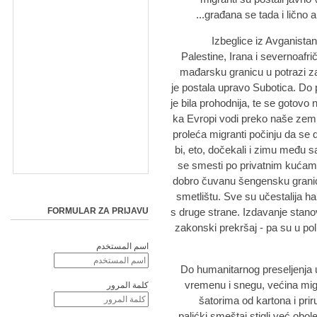
građana se tada i lično 
Izbeglice iz Avganistana
Palestine, Irana i severnoafr
mađarsku granicu u potrazi za
je postala upravo Subotica. Do pr
je bila prohodnija, te se gotovo n
ka Evropi vodi preko naše zemlj
proleća migranti počinju da se
bi, eto, dočekali i zimu među
se smesti po privatnim kućama
dobro čuvanu šengensku grani
smetlištu. Sve su učestalija h
FORMULAR ZA PRIJAVU
s druge strane. Izdavanje stano
zakonski prekršaj - pa su u pol
اسم المستخدم
Do humanitarnog preseljenja 
vremenu i snegu, većina migr
كلمة المرور
šatorima od kartona i pri
palićki smeštaj stigli već obol