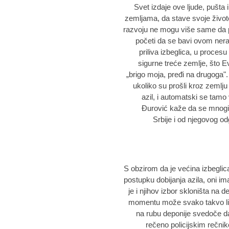
„Svet izdaje ove ljude, pušta
zemljama, da stave svoje živo
razvoju ne mogu više same da po
početi da se bavi ovom ner
priliva izbeglica, u proces
sigurne treće zemlje, što E
„brigo moja, pređi na drugoga".
ukoliko su prošli kroz zemlju 
azil, i automatski se tamo
Đurović kaže da se mnogi
Srbije i od njegovog od
S obzirom da je većina izbeglica
postupku dobijanja azila, oni ima
je i njihov izbor skloništa na d
momentu može svako takvo lice
na rubu deponije svedoče da j
rečeno policijskim rečni