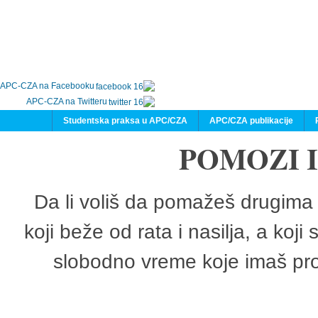
APC-CZA na Facebooku
APC-CZA na Twitteru
Studentska praksa u APC/CZA
APC/CZA publikacije
POMOZI 
Da li voliš da pomažeš drugima 
koji beže od rata i nasilja, a koji
slobodno vreme koje imaš pro