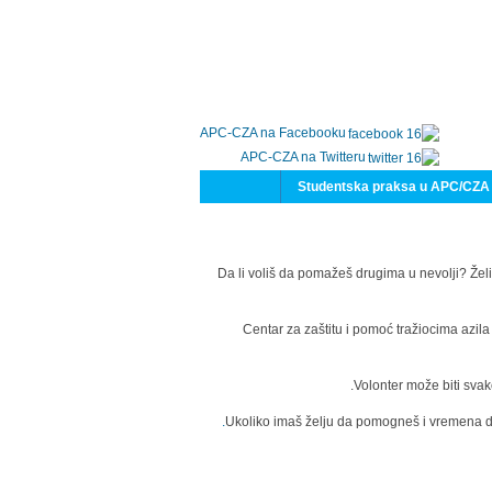
APC-CZA na Facebooku
APC-CZA na Twitteru
Studentska praksa u APC/CZA
Da li voliš da pomažeš drugima u nevolji? Želi
Centar za zaštitu i pomoć tražiocima azil
Volonter može biti svak
Ukoliko imaš želju da pomogneš i vremena da