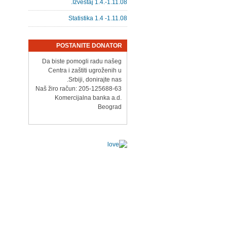
Izveštaj 1.4.-1.11.08.
Statistika 1.4 -1.11.08
POSTANITE DONATOR
Da biste pomogli radu našeg
Centra i zaštiti ugroženih u
Srbiji, donirajte nas.
Naš žiro račun: 205-125688-63
Komercijalna banka a.d.
Beograd