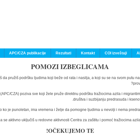
APC/CZA publikacije
Rezultati
Kontakt
COI izveštaji
A
POMOZI IZBEGLICAMA
š da pružiš podršku ljudima koji beže od rata i nasilja, a koji su se na svom putu n
prov
a (APC/CZA) poziva sve koji žele pruže direktnu podršku tražiocima azila i migranti
društva i suzbijanju predrasuda i kseno
o ko je punoletan, ima vremena i želje da pomogne ljudima u nevolji i nema predras
 se aktivno uključiš u redovne aktivnosti Centra za zaštitu i pomoć tražiocima az
OČEKUJEMO TE!