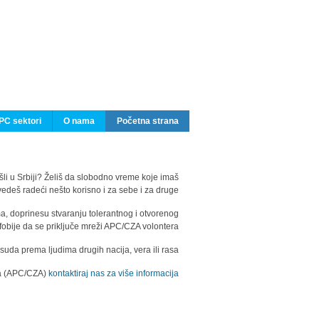
PC sektori
O nama
Početna strana
ašli u Srbiji? Želiš da slobodno vreme koje imaš
edeš radeći nešto korisno i za sebe i za druge?
ma, doprinesu stvaranju tolerantnog i otvorenog
fobije da se priključe mreži APC/CZA volontera.
uda prema ljudima drugih nacija, vera ili rasa.
ila (APC/CZA)
kontaktiraj nas za više informacija.