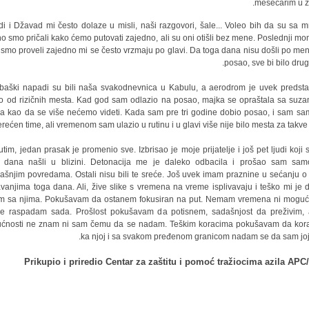
mesečarim u ži
i i Džavad mi često dolaze u misli, naši razgovori, šale... Voleo bih da su sa 
no smo pričali kako ćemo putovati zajedno, ali su oni otišli bez mene. Poslednji mo
 smo proveli zajedno mi se često vrzmaju po glavi. Da toga dana nisu došli po me
posao, sve bi bilo druga
aški napadi su bili naša svakodnevnica u Kabulu, a aerodrom je uvek predsta
o od rizičnih mesta. Kad god sam odlazio na posao, majka se opraštala sa suz
a kao da se više nećemo videti. Kada sam pre tri godine dobio posao, i sam sa
rećen time, ali vremenom sam ulazio u rutinu i u glavi više nije bilo mesta za takve m
tim, jedan prasak je promenio sve. Izbrisao je moje prijatelje i još pet ljudi koji 
 dana našli u blizini. Detonacija me je daleko odbacila i prošao sam sa
jašnjim povredama. Ostali nisu bili te sreće. Još uvek imam praznine u sećanju o
vanjima toga dana. Ali, žive slike s vremena na vreme isplivavaju i teško mi je 
m sa njima. Pokušavam da ostanem fokusiran na put. Nemam vremena ni moguć
e raspadam sada. Prošlost pokušavam da potisnem, sadašnjost da preživim,
ćnosti ne znam ni sam čemu da se nadam. Teškim koracima pokušavam da ko
ka njoj i sa svakom pređenom granicom nadam se da sam joj b
Prikupio i priredio Centar za zaštitu i pomoć tražiocima azila AP