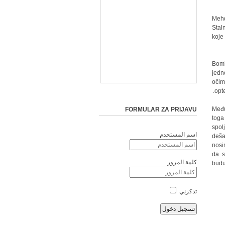
Mehd
Stal
koje
Bomb
jedn
očim
opte
Među
FORMULAR ZA PRIJAVU
toga
spol
اسم المستخدم
deša
nosi
da s
كلمة المرور
budu
تذكرني