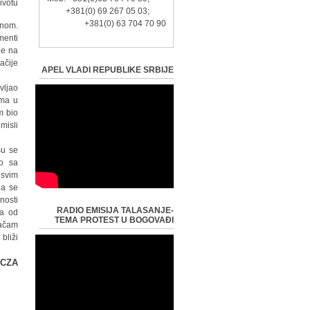
votu.
+381(0) 69 267 05 03;
+381(0) 63 704 70 90
mnom.
menti
ne na
čije.
APEL VLADI REPUBLIKE SRBIJE
vljao
ama u
m bio
isli.
su se
mo sa
 svim
da se
nosti
RADIO EMISIJA TALASANJE-
 a od
TEMA PROTEST U BOGOVAĐI
račam
liži.
C/CZA