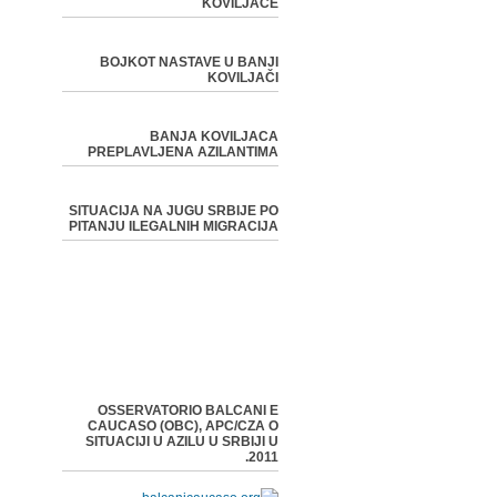
KOVILJAČE
BOJKOT NASTAVE U BANJI
KOVILJAČI
BANJA KOVILJACA
PREPLAVLJENA AZILANTIMA
SITUACIJA NA JUGU SRBIJE PO
PITANJU ILEGALNIH MIGRACIJA
OSSERVATORIO BALCANI E
CAUCASO (OBC), APC/CZA O
SITUACIJI U AZILU U SRBIJI U
2011.