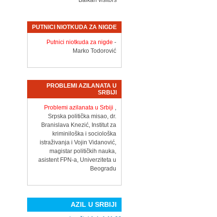
Balkan visitors
PUTNICI NIOTKUDA ZA NIGDE
Putnici niotkuda za nigde
-
Marko Todorović
PROBLEMI AZILANATA U
SRBIJI
Problemi azilanata u Srbiji
,
Srpska politička misao, dr.
Branislava Knezić, Institut za
kriminiloška i sociološka
istraživanja i Vojin Vidanović,
magistar političkih nauka,
asistent FPN-a, Univerziteta u
Beogradu
AZIL U SRBIJI