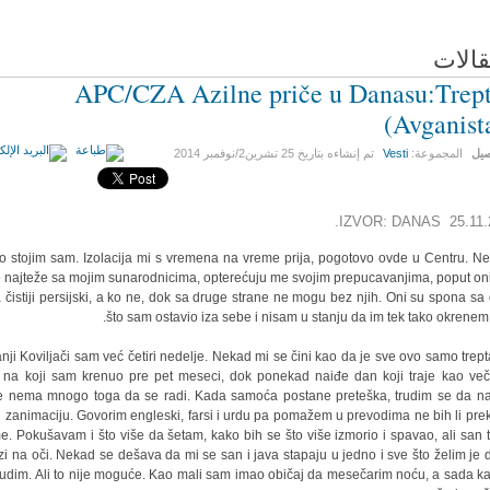
قالات
APC/CZA Azilne priče u Danasu:Trept
(Avganist
صيل
المجموعة:
Vesti
تم إنشاءه بتاريخ
25 تشرين2/نوفمبر 2014
IZVOR: DANAS 25.11.2
o stojim sam. Izolacija mi s vremena na vreme prija, pogotovo ovde u Centru. N
e najteže sa mojim sunarodnicima, opterećuju me svojim prepucavanjima, poput on
a čistiji persijski, a ko ne, dok sa druge strane ne mogu bez njih. Oni su spona sa
što sam ostavio iza sebe i nisam u stanju da im tek tako okrenem 
nji Koviljači sam već četiri nedelje. Nekad mi se čini kao da je sve ovo samo trept
 na koji sam krenuo pre pet meseci, dok ponekad naiđe dan koji traje kao več
 nema mnogo toga da se radi. Kada samoća postane preteška, trudim se da 
 zanimaciju. Govorim engleski, farsi i urdu pa pomažem u prevodima ne bih li prek
e. Pokušavam i što više da šetam, kako bih se što više izmorio i spavao, ali san 
zi na oči. Nekad se dešava da mi se san i java stapaju u jedno i sve što želim je 
udim. Ali to nije moguće. Kao mali sam imao običaj da mesečarim noću, a sada k