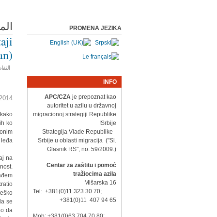
الم
PROMENA JEZIKA
aji
an)
التفا
INFO
APC/CZA
je prepoznat kao
014.
autoritet u azilu u državnoj
ekako
migracionoj strategiji Republike
ih ko
Srbije!
 onim
- Strategija Vlade Republike
leđa.
Srbije u oblasti migracija ("Sl.
Glasnik RS", no. 59/2009.)
aj na
Centar za zaštitu i pomoć
nost.
tražiocima azila
nađem
Mišarska 16
ratio
Tel: +381(0)11 323 30 70;
teško
+381(0)11 407 94 65
da se
ao da
Mob: +381(0)63 704 70 80;