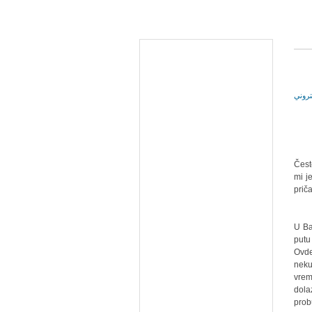
Čest
mi j
prič
U Ba
putu
Ovde
neku
vrem
dola
prob