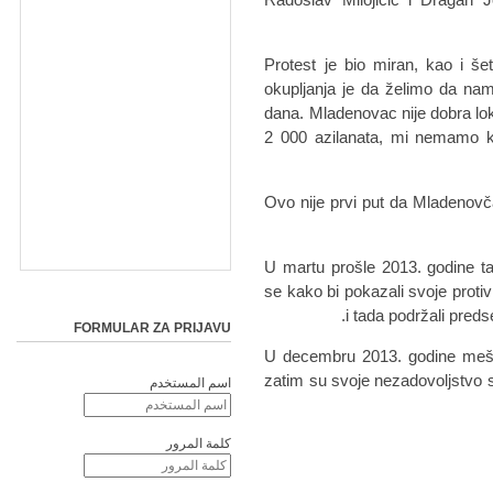
"Protest je bio miran, kao i 
okupljanja je da želimo da na
dana. Mladenovac nije dobra lok
2 000 azilanata, mi nemamo kap
Ovo nije prvi put da Mladenovč
U martu prošle 2013. godine t
se kako bi pokazali svoje protiv
i tada podržali pred
FORMULAR ZA PRIJAVU
U decembru 2013. godine mešta
zatim su svoje nezadovoljstvo s
اسم المستخدم
كلمة المرور