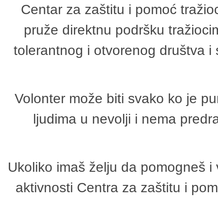
Centar za zaštitu i pomoć tražio
pruže direktnu podršku tražioci
tolerantnog i otvorenog društva i
Volonter može biti svako ko je p
ljudima u nevolji i nema predr
Ukoliko imaš želju da pomogneš i 
aktivnosti Centra za zaštitu i p