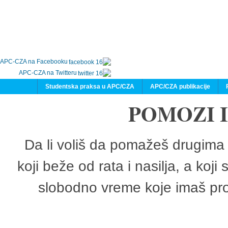
APC-CZA na Facebooku
APC-CZA na Twitteru
Studentska praksa u APC/CZA
APC/CZA publikacije
POMOZI 
Da li voliš da pomažeš drugima 
koji beže od rata i nasilja, a koji
slobodno vreme koje imaš pro