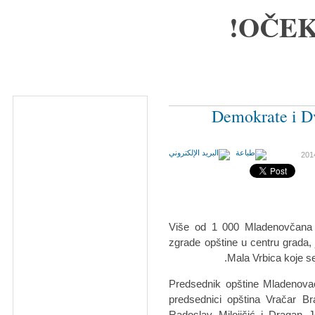
OČEK
Demokrate i Dv
Više od 1 000 Mladenovčana s
zgrade opštine u centru grada, j
Mala Vrbica koje s
Predsednik opštine Mladenovac
predsednici opština Vračar 
Radoslav Milojičić i Dragan J